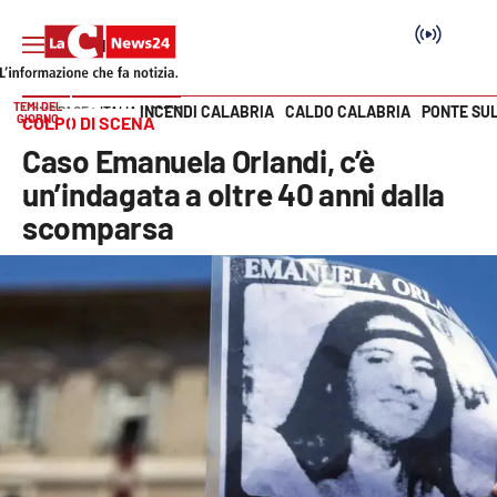
TEMI DEL
INCENDI CALABRIA
CALDO CALABRIA
PONTE SU
HOME PAGE
ITALIA MONDO
GIORNO
COLPO DI SCENA
Vai
Caso Emanuela Orlandi, c’è
SEZIONI
un’indagata a oltre 40 anni dalla
scomparsa
Cronaca
Politica
Attualità
Economia e lavoro
Italia Mondo