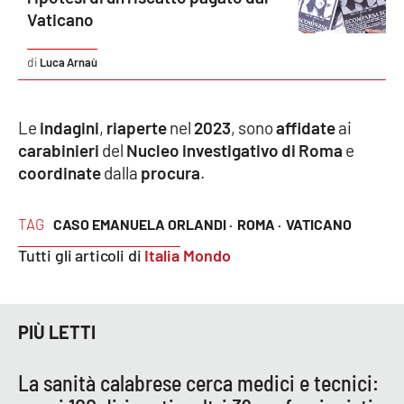
Vaticano
Cultura
Luca Arnaù
Economia e Lavoro
Le
indagini
,
riaperte
nel
2023
, sono
affidate
ai
Politica
carabinieri
del
Nucleo investigativo di Roma
e
coordinate
dalla
procura
.
Sanità
Società
TAG
CASO EMANUELA ORLANDI ·
ROMA ·
VATICANO
Tutti gli articoli di
Italia Mondo
Sport
PIÙ LETTI
RUBRICHE
Good Morning Vietnam
La sanità calabrese cerca medici e tecnici: