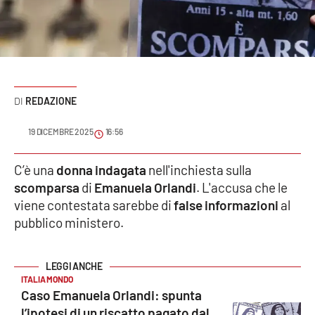
Sanità
Sport
Cultura
REDAZIONE
Podcast
19 DICEMBRE 2025
16:56
Meteo
C’è una
donna indagata
nell'inchiesta sulla
scomparsa
di
Emanuela Orlandi
. L'accusa che le
Editoriali
viene contestata sarebbe di
false informazioni
al
pubblico ministero.
VIDEO
Ambiente
ITALIA MONDO
Caso Emanuela Orlandi: spunta
Cronaca
l’ipotesi di un riscatto pagato dal