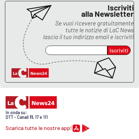
Iscriviti
alla Newsletter
EDIZIONI
Se vuoi ricevere gratuitamente
LOCALI
tutte le notizie di
LaC News
lascia il tuo indirizzo email e iscriviti
Catanzaro
Iscriviti
Crotone
Vibo Valentia
Reggio Calabria
Cosenza
In onda su:
Lamezia Terme
DTT - Canali
11
, 17 e 111
Scarica tutte le nostre app!