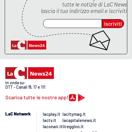
Lacplay.it
tutte le notizie di
LaC News
lascia il tuo indirizzo email e iscriviti
Lactv.it
Iscriviti
Laconair.it
Lacitymag.it
Lacapitalenews.it
Ilreggino.it
In onda su:
DTT - Canali
11
, 17 e 111
Cosenzachannel.it
Scarica tutte le nostre app!
Ilvibonese.it
LaC Network
lacplay.it
lacitymag.it
lactv.it
lacapitalenews.it
Catanzarochannel.it
laconair.it
ilreggino.it