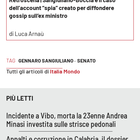
dell’account “spia” creato per diffondere
gossip sull’ex ministro
EDIZIONI
LOCALI
di Luca Arnaù
Catanzaro
Crotone
TAG
GENNARO SANGIULIANO ·
SENATO
Vibo Valentia
Tutti gli articoli di
Italia Mondo
Reggio Calabria
PIÙ LETTI
Cosenza
Incidente a Vibo, morta la 23enne Andrea
Lamezia Terme
Minasi investita sulle strisce pedonali
Appalti e corruzione in Calabria, il dossier