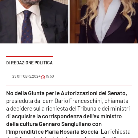
Sanità
Sport
Cultura
Podcast
REDAZIONE POLITICA
Meteo
29 OTTOBRE 2024
15:50
Editoriali
No della Giunta per le Autorizzazioni del Senato
,
presieduta dal dem Dario Franceschini, chiamata
VIDEO
a decidere sulla richiesta del Tribunale dei ministri
di
acquisire la corrispondenza dell'ex ministro
Ambiente
della cultura Gennaro Sangiuliano con
l'imprenditrice Maria Rosaria Boccia
. La richiesta
Cronaca