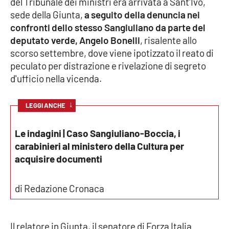
del Tribunale dei ministri era arrivata a Sant'Ivo,
sede della Giunta,
a seguito della denuncia nei
Cultura
confronti dello stesso Sangiuliano da parte del
deputato verde, Angelo Bonelli
, risalente allo
Economia e Lavoro
scorso settembre, dove viene ipotizzato il reato di
peculato per distrazione e rivelazione di segreto
Politica
d'ufficio nella vicenda.
Sanità
↓
LEGGI ANCHE
Società
Le indagini | Caso Sangiuliano-Boccia, i
carabinieri al ministero della Cultura per
Sport
acquisire documenti
di Redazione Cronaca
RUBRICHE
Good Morning Vietnam
Il relatore in Giunta, il senatore di Forza Italia