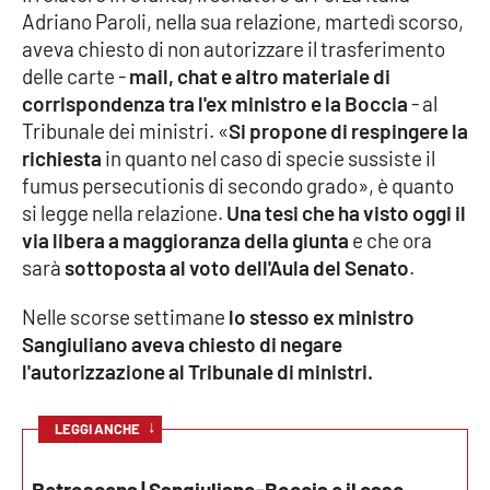
Adriano Paroli, nella sua relazione, martedì scorso,
Parchi Marini Calabria
aveva chiesto di
non autorizzare il trasferimento
delle carte -
mail, chat e altro materiale di
Leggendo Alvaro insieme
corrispondenza tra l'ex ministro e la Boccia
- al
Tribunale dei ministri
. «
Si propone di respingere la
Imprese Di Calabria
richiesta
in quanto nel caso di specie sussiste il
fumus persecutionis di secondo grado», è quanto
Le perfidie di Antonella Grippo
si legge nella relazione.
Una tesi che ha visto oggi il
via libera a maggioranza della giunta
e che ora
Venti di comunicazione
sarà
sottoposta al voto dell'Aula del Senato
.
Nelle scorse settimane
lo stesso ex ministro
STREAMING
Sangiuliano aveva chiesto di negare
l'autorizzazione al Tribunale di ministri.
LaC TV
↓
LaC Network
LEGGI ANCHE
LaC OnAir
Retroscena | Sangiuliano-Boccia e il caso