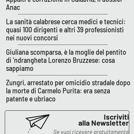
PROGETTI
SPECIALI
Anac
Buona Sanità Calabria
La sanità calabrese cerca medici e tecnici:
quasi 100 dirigenti e altri 39 professionisti
nei nuovi concorsi
LA
CALABRIAVISIONE
Giuliana scomparsa, è la moglie del pentito
Destinazioni
di ’ndrangheta Lorenzo Bruzzese: cosa
sappiamo
Eventi
Zungri, arrestato per omicidio stradale dopo
Food
la morte di Carmelo Purita: era senza
patente e ubriaco
Storie
Iscriviti
LAC
alla Newsletter
NETWORK
Se vuoi ricevere gratuitamente