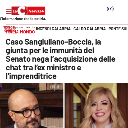
TEMI DEL
INCENDI CALABRIA
CALDO CALABRIA
PONTE SU
HOME PAGE
ITALIA MONDO
GIORNO
ITALIA MONDO
Vai
Caso Sangiuliano-Boccia, la
SEZIONI
giunta per le immunità del
Senato nega l’acquisizione delle
Cronaca
chat tra l’ex ministro e
l’imprenditrice
Politica
Attualità
Economia e lavoro
Italia Mondo