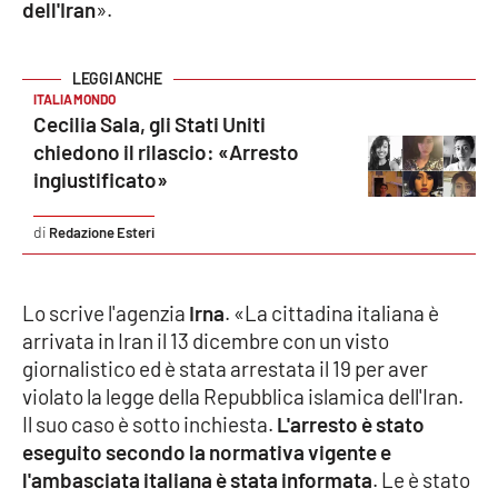
dell'Iran
».
Cultura
ITALIA MONDO
Economia e Lavoro
Cecilia Sala, gli Stati Uniti
chiedono il rilascio: «Arresto
Politica
ingiustificato»
Sanità
Redazione Esteri
Società
Lo scrive l'agenzia
Irna
. «La cittadina italiana è
Sport
arrivata in Iran il 13 dicembre con un visto
giornalistico ed è stata arrestata il 19 per aver
violato la legge della Repubblica islamica dell'Iran.
RUBRICHE
Il suo caso è sotto inchiesta.
L'arresto è stato
eseguito secondo la normativa vigente e
Good Morning Vietnam
l'ambasciata italiana è stata informata
. Le è stato