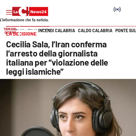
TEMI DEL
INCENDI CALABRIA
CALDO CALABRIA
PONTE SU
HOME PAGE
ITALIA MONDO
GIORNO
LA DECISIONE
Vai
Cecilia Sala, l’Iran conferma
SEZIONI
l’arresto della giornalista
italiana per “violazione delle
Cronaca
leggi islamiche”
Politica
Attualità
Economia e lavoro
Italia Mondo