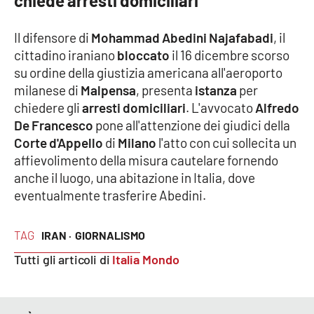
chiede arresti domiciliari
PROGETTI
SPECIALI
Buona Sanità Calabria
Il difensore di
Mohammad Abedini Najafabadi
, il
cittadino iraniano
bloccato
il 16 dicembre scorso
su ordine della giustizia americana all'aeroporto
milanese di
Malpensa
, presenta
istanza
per
LA
CALABRIAVISIONE
chiedere gli
arresti domiciliari
. L'avvocato
Alfredo
Destinazioni
De Francesco
pone all'attenzione dei giudici della
Corte d'Appello
di
Milano
l'atto con cui sollecita un
Eventi
affievolimento della misura cautelare fornendo
anche il luogo, una abitazione in Italia, dove
eventualmente trasferire Abedini.
Food
Storie
TAG
IRAN ·
GIORNALISMO
Tutti gli articoli di
Italia Mondo
LAC
NETWORK