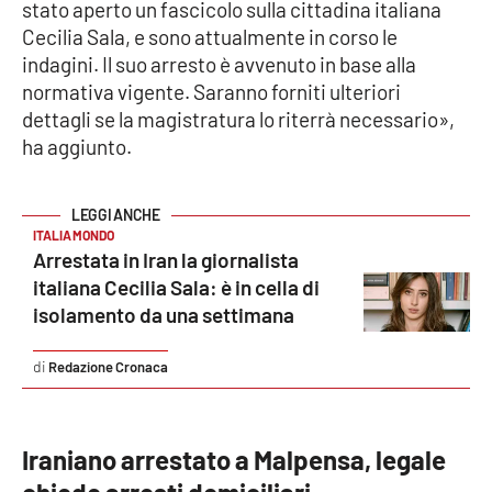
stato aperto un fascicolo sulla cittadina italiana
Cecilia Sala, e sono attualmente in corso le
indagini. Il suo arresto è avvenuto in base alla
EDIZIONI
LOCALI
normativa vigente. Saranno forniti ulteriori
dettagli se la magistratura lo riterrà necessario»,
Catanzaro
ha aggiunto.
Crotone
ITALIA MONDO
Vibo Valentia
Arrestata in Iran la giornalista
italiana Cecilia Sala: è in cella di
Reggio Calabria
isolamento da una settimana
Cosenza
Redazione Cronaca
Lamezia Terme
Iraniano arrestato a Malpensa, legale