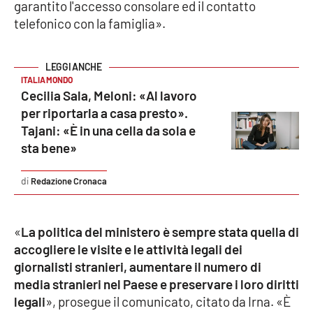
garantito l'accesso consolare ed il contatto
Parchi Marini Calabria
telefonico con la famiglia».
Leggendo Alvaro insieme
ITALIA MONDO
Imprese Di Calabria
Cecilia Sala, Meloni: «Al lavoro
per riportarla a casa presto».
Le perfidie di Antonella Grippo
Tajani: «È in una cella da sola e
sta bene»
Venti di comunicazione
Redazione Cronaca
STREAMING
«
La politica del ministero è sempre stata quella di
LaC TV
accogliere le visite e le attività legali dei
giornalisti stranieri, aumentare il numero di
LaC Network
media stranieri nel Paese e preservare i loro diritti
legali
», prosegue il comunicato, citato da Irna. «È
LaC OnAir