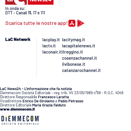
In onda su:
DTT - Canali
11
, 17 e 111
Scarica tutte le nostre app!
LaC Network
lacplay.it
lacitymag.it
lactv.it
lacapitalenews.it
laconair.it
ilreggino.it
cosenzachannel.it
ilvibonese.it
catanzarochannel.it
LaC News24 - L’informazione che fa notizia
Diemmecom Società Editoriale - reg. trib. VV 23/05/1989 n°68 - R.O.C. 4049
Direttore Responsabile
Francesco Laratta
Vicedirettore
Enrico De Girolamo
e
Pablo Petrasso
Direttore Editoriale
Maria Grazia Falduto
www.diemmecom.it