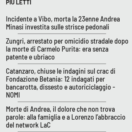
Lacplay.it
PIÙ LETTI
Lactv.it
Incidente a Vibo, morta la 23enne Andrea
Minasi investita sulle strisce pedonali
Laconair.it
Zungri, arrestato per omicidio stradale dopo
Lacitymag.it
la morte di Carmelo Purita: era senza
patente e ubriaco
Lacapitalenews.it
Catanzaro, chiuse le indagini sul crac di
Ilreggino.it
Fondazione Betania: 12 indagati per
bancarotta, dissesto e autoriciclaggio -
Cosenzachannel.it
NOMI
Ilvibonese.it
Morte di Andrea, il dolore che non trova
parole: alla famiglia e a Lorenzo l’abbraccio
Catanzarochannel.it
del network LaC