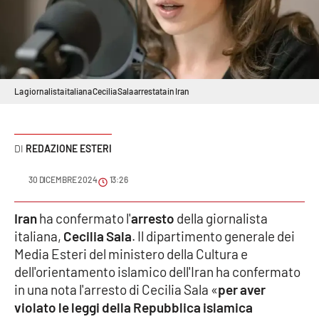
Sanità
Sport
Cultura
La giornalista italiana Cecilia Sala arrestata in Iran
Podcast
REDAZIONE ESTERI
Meteo
30 DICEMBRE 2024
13:26
Editoriali
Iran
ha confermato l'
arresto
della giornalista
italiana,
Cecilia Sala
. Il dipartimento generale dei
VIDEO
Media Esteri del ministero della Cultura e
dell'orientamento islamico dell'Iran ha confermato
Ambiente
in una nota l'arresto di Cecilia Sala «
per aver
violato le leggi della Repubblica islamica
Cronaca