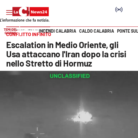
TEMI DEL
INCENDI CALABRIA
CALDO CALABRIA
PONTE SU
HOME PAGE
ITALIA MONDO
GIORNO
CONFLITTO INFINITO
Vai
Escalation in Medio Oriente, gli
SEZIONI
Usa attaccano l'Iran dopo la crisi
nello Stretto di Hormuz
Cronaca
Politica
Attualità
Economia e lavoro
Italia Mondo