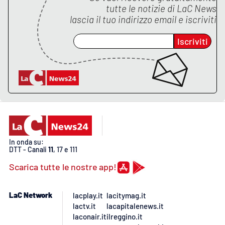
tutte le notizie di
LaC News
lascia il tuo indirizzo email e iscriviti
EDIZIONI
LOCALI
Iscriviti
Catanzaro
Crotone
Vibo Valentia
Reggio Calabria
In onda su:
DTT - Canali
11
, 17 e 111
Cosenza
Scarica tutte le nostre app!
Lamezia Terme
LaC Network
lacplay.it
lacitymag.it
lactv.it
lacapitalenews.it
laconair.it
ilreggino.it