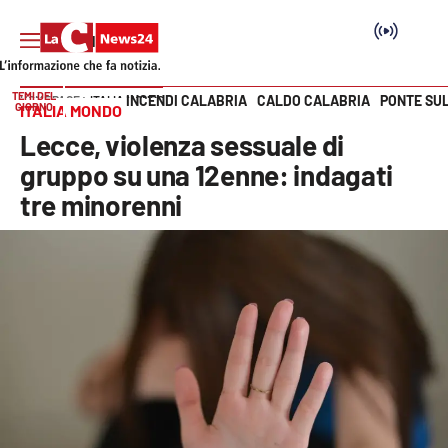
TEMI DEL
INCENDI CALABRIA
CALDO CALABRIA
PONTE SU
HOME PAGE
ITALIA MONDO
GIORNO
ITALIA MONDO
Vai
Lecce, violenza sessuale di
SEZIONI
gruppo su una 12enne: indagati
tre minorenni
Cronaca
Politica
Attualità
Economia e lavoro
Italia Mondo