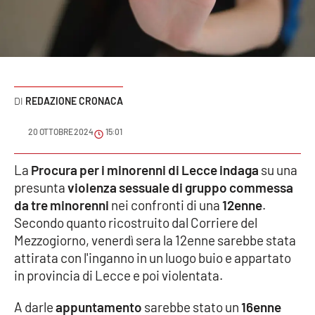
Sanità
Sport
Cultura
REDAZIONE CRONACA
Podcast
20 OTTOBRE 2024
15:01
Meteo
La
Procura per i minorenni di Lecce indaga
su una
presunta
violenza sessuale di gruppo
commessa
Editoriali
da tre minorenni
nei confronti di una
12enne
.
Secondo quanto ricostruito dal Corriere del
Mezzogiorno, venerdì sera la 12enne sarebbe stata
VIDEO
attirata con l'inganno in un luogo buio e appartato
Ambiente
in provincia di Lecce e poi violentata.
A darle
appuntamento
sarebbe stato un
16enne
Cronaca