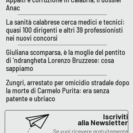
Parchi Marini Calabria
Anac
La sanità calabrese cerca medici e tecnici:
Leggendo Alvaro insieme
quasi 100 dirigenti e altri 39 professionisti
Imprese Di Calabria
nei nuovi concorsi
Giuliana scomparsa, è la moglie del pentito
Le perfidie di Antonella Grippo
di ’ndrangheta Lorenzo Bruzzese: cosa
Venti di comunicazione
sappiamo
Zungri, arrestato per omicidio stradale dopo
STREAMING
la morte di Carmelo Purita: era senza
patente e ubriaco
LaC TV
Iscriviti
LaC Network
alla Newsletter
Se vuoi ricevere gratuitamente
LaC OnAir