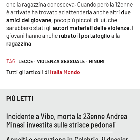
che la ragazzina conosceva. Quando però la 12enne
è arrivata ha trovato ad attenderla anche altri
due
Cultura
amici del giovane
, poco più piccoli di lui, che
sarebbero stati gli
autori materiali delle violenze
. I
Economia e Lavoro
giovani hanno anche
rubato
il
portafoglio
alla
ragazzina
.
Politica
TAG
Sanità
LECCE ·
VIOLENZA SESSUALE ·
MINORI
Tutti gli articoli di
Italia Mondo
Società
Sport
PIÙ LETTI
Incidente a Vibo, morta la 23enne Andrea
RUBRICHE
Minasi investita sulle strisce pedonali
Good Morning Vietnam
Appalti e corruzione in Calabria, il dossier