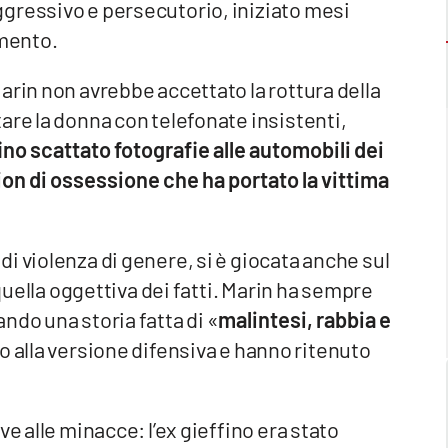
gressivo e persecutorio, iniziato mesi
amento.
arin non avrebbe accettato la rottura della
are la donna con telefonate insistenti,
no scattato fotografie alle automobili dei
ion di ossessione che ha portato la vittima
i violenza di genere, si è giocata anche sul
 quella oggettiva dei fatti. Marin ha sempre
ndo una storia fatta di «
malintesi, rabbia e
o alla versione difensiva e hanno ritenuto
e alle minacce: l’ex gieffino era stato