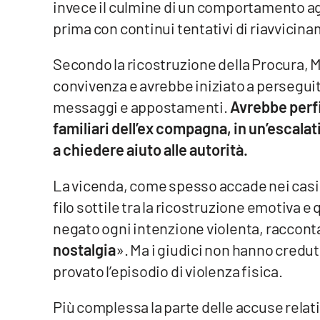
invece il culmine di un comportamento ag
prima con continui tentativi di riavvicin
Reggio Calabria
Secondo la ricostruzione della Procura, M
Cosenza
convivenza e avrebbe iniziato a perseguit
Lamezia Terme
messaggi e appostamenti.
Avrebbe perfi
familiari dell’ex compagna, in un’escalat
Progetti
a chiedere aiuto alle autorità.
speciali
Buona Sanità Calabria
La vicenda, come spesso accade nei casi d
filo sottile tra la ricostruzione emotiva e
negato ogni intenzione violenta, racconta
La
Calabriavisione
nostalgia
». Ma i giudici non hanno credut
Destinazioni
provato l’episodio di violenza fisica.
Eventi
Più complessa la parte delle accuse relativ