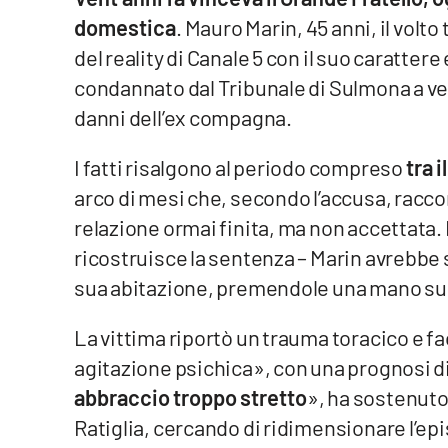
domestica
. Mauro Marin, 45 anni, il volto
Venti di comunicazione
del reality di Canale 5 con il suo carattere
condannato dal Tribunale di Sulmona a ven
Streaming
danni dell’ex compagna.
LaC TV
I fatti risalgono al periodo compreso
tra i
LaC Network
arco di mesi che, secondo l’accusa, racco
relazione ormai finita, ma non accettata. 
LaC OnAir
ricostruisce la sentenza – Marin avrebbe 
sua abitazione, premendole una mano sul
Edizioni
locali
La vittima riportò un trauma toracico e f
Catanzaro
agitazione psichica», con una prognosi di
abbraccio troppo stretto
», ha sostenuto
Crotone
Ratiglia, cercando di ridimensionare l’epi
Vibo Valentia