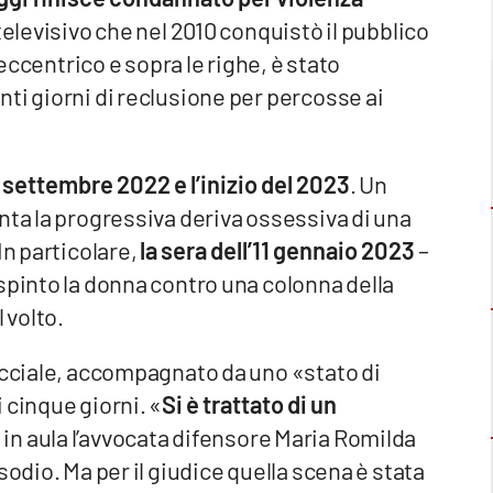
 televisivo che nel 2010 conquistò il pubblico
 eccentrico e sopra le righe, è stato
ti giorni di reclusione per percosse ai
l settembre 2022 e l’inizio del 2023
. Un
nta la progressiva deriva ossessiva di una
In particolare,
la sera dell’11 gennaio 2023
–
spinto la donna contro una colonna della
 volto.
acciale, accompagnato da uno «stato di
 cinque giorni. «
Si è trattato di un
 in aula l’avvocata difensore Maria Romilda
sodio. Ma per il giudice quella scena è stata