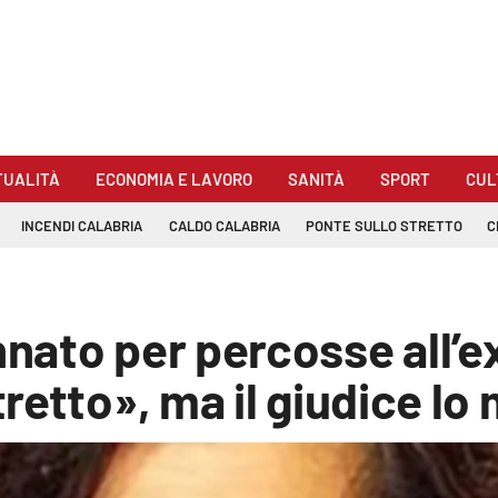
TUALITÀ
ECONOMIA E LAVORO
SANITÀ
SPORT
CUL
INCENDI CALABRIA
CALDO CALABRIA
PONTE SULLO STRETTO
C
nato per percosse all’
retto», ma il giudice lo