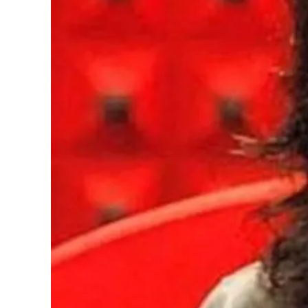
Cultura
Podcast
Meteo
Editoriali
Video
Ambiente
Cronaca
Cultura
Economia e Lavoro