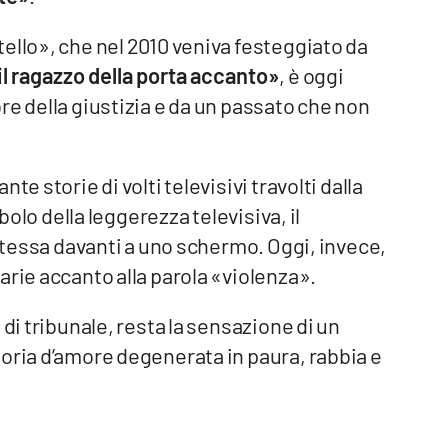
ello», che nel 2010 veniva festeggiato da
il ragazzo della porta accanto»
, è oggi
re della giustizia e da un passato che non
e storie di volti televisivi travolti dalla
mbolo della leggerezza televisiva, il
 stessa davanti a uno schermo. Oggi, invece,
arie accanto alla parola «violenza».
 di tribunale, resta la sensazione di un
oria d’amore degenerata in paura, rabbia e