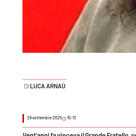
Politica
Sanità
Società
Sport
Rubriche
Good Morning Vietnam
LUCA ARNAÙ
Parchi Marini Calabria
Leggendo Alvaro insieme
29 settembre 2025
10:13
Imprese Di Calabria
Le perfidie di Antonella Grippo
Vent’anni fa vinceva il Grande Fratello,