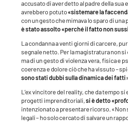
accusato di aver detto al padre della sua e
Food
avrebbero potuto
«sistemare la faccend
Storie
con un gesto che mimava lo sparo di una p
è stato assolto «perché il fatto non suss
LaC
Network
La condanna a venti giorni di carcere, pur
segnale netto. Per la magistratura non si 
Lacplay.it
ma di un gesto di violenza vera, fisica e 
Lactv.it
coerenza e dolore ciò che ha vissuto – spi
sono stati dubbi sulla dinamica dei fatti
Laconair.it
L’ex vincitore del reality, che da tempo si 
Lacitymag.it
progetti imprenditoriali,
si è detto «pr
Lacapitalenews.it
intenzionato a presentare ricorso. «Non s
legali – ho solo cercato di salvare un rapp
Ilreggino.it