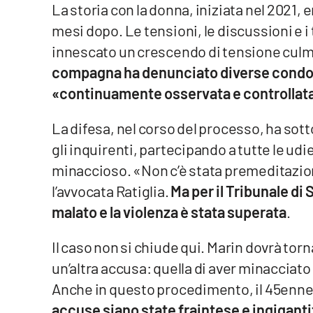
La storia con la donna, iniziata nel 2021
Cosenzachannel.it
mesi dopo. Le tensioni, le discussioni e i
Ilvibonese.it
innescato un crescendo di tensione culmi
compagna ha denunciato diverse condo
Catanzarochannel.it
«continuamente osservata e controllat
App
La difesa, nel corso del processo, ha sot
gli inquirenti, partecipando a tutte le u
Android
minaccioso. «Non c’è stata premeditazione
Apple
l’avvocata Ratiglia.
Ma per il Tribunale di 
malato e la violenza è stata superata
.
Il caso non si chiude qui. Marin dovrà torn
Vai
un’altra accusa: quella di aver minacciato 
Anche in questo procedimento, il 45enne 
accuse siano state fraintese e ingigant