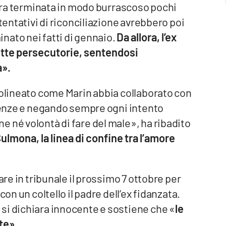
, era terminata in modo burrascoso pochi
 tentativi di riconciliazione avrebbero poi
nato nei fatti di gennaio.
Da allora, l’ex
tte persecutorie, sentendosi
a».
tolineato come Marin abbia collaborato con
dienze e negando sempre ogni intento
 né volontà di fare del male», ha ribadito
Sulmona, la linea di confine tra l’amore
are in tribunale il prossimo 7 ottobre per
con un coltello il padre dell’ex fidanzata.
si dichiara innocente e sostiene che «
le
ite»
.