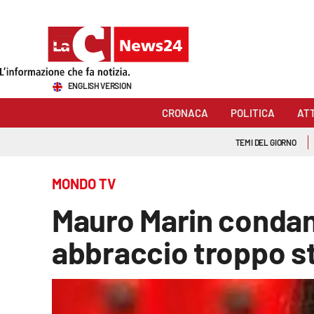
Sezioni
ENGLISH VERSION
Cronaca
CRONACA
POLITICA
AT
Politica
TEMI DEL GIORNO
Attualità
MONDO TV
Economia e lavoro
Mauro Marin condan
Italia Mondo
abbraccio troppo st
Sanità
Sport