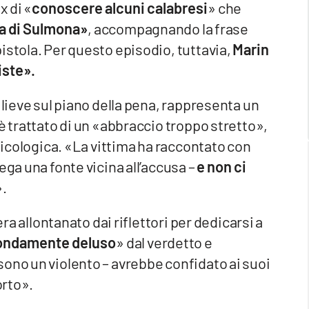
x di «
conoscere alcuni calabresi
» che
a di Sulmona»
, accompagnando la frase
istola. Per questo episodio, tuttavia,
Marin
iste».
 lieve sul piano della pena, rappresenta un
è trattato di un «abbraccio troppo stretto»,
psicologica. «La vittima ha raccontato con
ega una fonte vicina all’accusa –
e non ci
».
era allontanato dai riflettori per dedicarsi a
ofondamente deluso
» dal verdetto e
ono un violento – avrebbe confidato ai suoi
orto».