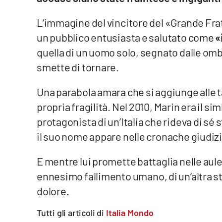
Privacy
L’immagine del vincitore del «Grande Frat
un pubblico entusiasta e salutato come
«
Cookie policy
quella di un uomo solo, segnato dalle omb
smette di tornare.
Note legali
Una parabola amara che si aggiunge alle tant
propria fragilità. Nel 2010, Marin era il si
protagonista di un’Italia che rideva di sé
il suo nome appare nelle cronache giudizi
E mentre lui promette battaglia nelle aule
ennesimo fallimento umano, di un’altra st
dolore.
Tutti gli articoli di
Italia Mondo