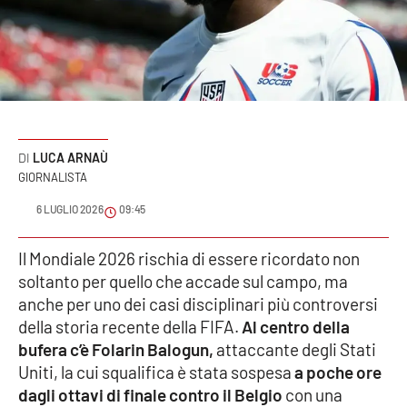
Sanità
Sport
Cultura
Podcast
LUCA ARNAÙ
GIORNALISTA
Meteo
6 LUGLIO 2026
09:45
Editoriali
Il Mondiale 2026 rischia di essere ricordato non
soltanto per quello che accade sul campo, ma
anche per uno dei casi disciplinari più controversi
VIDEO
della storia recente della FIFA.
Al centro della
bufera c’è Folarin Balogun,
attaccante degli Stati
Ambiente
Uniti, la cui squalifica è stata sospesa
a poche ore
dagli ottavi di finale contro il Belgio
con una
Cronaca