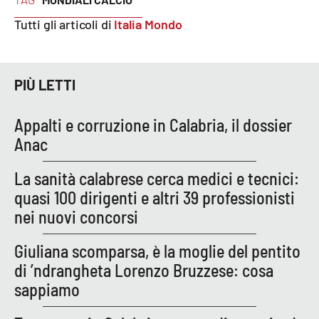
PROGETTI
SPECIALI
Tutti gli articoli di
Italia Mondo
Buona Sanità Calabria
PIÙ LETTI
LA
CALABRIAVISIONE
Appalti e corruzione in Calabria, il dossier
Destinazioni
Anac
Eventi
La sanità calabrese cerca medici e tecnici:
quasi 100 dirigenti e altri 39 professionisti
Food
nei nuovi concorsi
Storie
Giuliana scomparsa, è la moglie del pentito
di ’ndrangheta Lorenzo Bruzzese: cosa
sappiamo
LAC
NETWORK