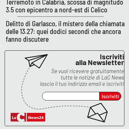
Terremoto in Calabria, scossa di magnitudo
Lacplay.it
3.5 con epicentro a nord-est di Celico
Lactv.it
Delitto di Garlasco, il mistero della chiamata
delle 13.27: quei dodici secondi che ancora
Laconair.it
fanno discutere
Lacitymag.it
Iscriviti
Lacapitalenews.it
alla Newsletter
Se vuoi ricevere gratuitamente
Ilreggino.it
tutte le notizie di
LaC News
lascia il tuo indirizzo email e iscriviti
Cosenzachannel.it
Iscriviti
Ilvibonese.it
Catanzarochannel.it