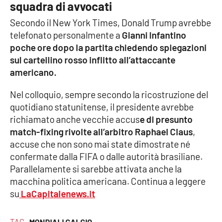
squadra di avvocati
Secondo il New York Times, Donald Trump avrebbe
telefonato personalmente a
Gianni Infantino
EDIZIONI
LOCALI
poche ore dopo la partita chiedendo spiegazioni
sul cartellino rosso inflitto all’attaccante
Catanzaro
americano.
Crotone
Nel colloquio, sempre secondo la ricostruzione del
quotidiano statunitense, il presidente avrebbe
Vibo Valentia
richiamato anche vecchie accus
e di presunto
match-fixing rivolte all’arbitro Raphael Claus
,
Reggio Calabria
accuse che non sono mai state dimostrate né
confermate dalla FIFA o dalle autorità brasiliane.
Cosenza
Parallelamente si sarebbe attivata anche la
macchina politica americana. Continua a leggere
Lamezia Terme
su
LaCapitalenews.it
TAG
MONDIALI CALCIO