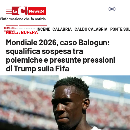
TEMI DEL
INCENDI CALABRIA
CALDO CALABRIA
PONTE SU
HOME PAGE
ITALIA MONDO
GIORNO
NELLA BUFERA
Vai
Mondiale 2026, caso Balogun:
SEZIONI
squalifica sospesa tra
polemiche e presunte pressioni
Cronaca
di Trump sulla Fifa
Politica
Attualità
Economia e lavoro
Italia Mondo