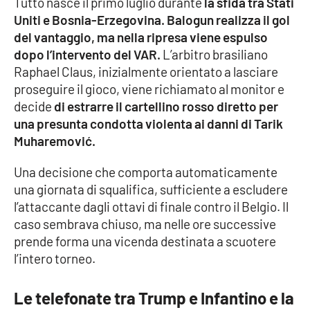
Tutto nasce il primo luglio durante
la sfida tra Stati
Parchi Marini Calabria
Uniti e Bosnia-Erzegovina.
Balogun realizza il gol
del vantaggio, ma nella ripresa viene espulso
Leggendo Alvaro insieme
dopo l’intervento del VAR.
L’arbitro brasiliano
Raphael Claus, inizialmente orientato a lasciare
Imprese Di Calabria
proseguire il gioco, viene richiamato al monitor e
decide
di estrarre il cartellino rosso diretto per
Le perfidie di Antonella Grippo
una presunta condotta violenta ai danni di Tarik
Muharemović.
Venti di comunicazione
Una decisione che comporta automaticamente
una giornata di squalifica, sufficiente a escludere
l’attaccante dagli ottavi di finale contro il Belgio. Il
STREAMING
caso sembrava chiuso, ma nelle ore successive
LaC TV
prende forma una vicenda destinata a scuotere
l’intero torneo.
LaC Network
Le telefonate tra Trump e Infantino e la
LaC OnAir