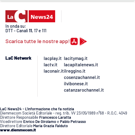
APP
Android
In onda su:
DTT - Canali
11
, 17 e 111
Apple
Scarica tutte le nostre app!
LaC Network
lacplay.it
lacitymag.it
lactv.it
lacapitalenews.it
laconair.it
ilreggino.it
cosenzachannel.it
ilvibonese.it
catanzarochannel.it
LaC News24 - L’informazione che fa notizia
Diemmecom Società Editoriale - reg. trib. VV 23/05/1989 n°68 - R.O.C. 4049
Direttore Responsabile
Francesco Laratta
Vicedirettore
Enrico De Girolamo
e
Pablo Petrasso
Direttore Editoriale
Maria Grazia Falduto
www.diemmecom.it