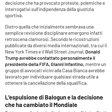
decisione che ha provocato proteste, polemiche e
interrogativi sull’indipendenza della giustizia
Cultura
sportiva.
Economia e Lavoro
Dietro quella che inizialmente sembrava una
semplice revisione disciplinare emergono infatti
Politica
retroscena clamorosi. Secondo le ricostruzioni
pubblicate da diversi media internazionali, tra cui il
Sanità
New York Times e il Wall Street Journal,
Donald
Trump avrebbe contattato personalmente il
Società
presidente della FIFA, Gianni Infantino,
mentre un
gruppo di avvocati vicini alla Casa Bianca avrebbe
Sport
lavorato per individuare qualsiasi strada utile a
ottenere la cancellazione della squalifica.
RUBRICHE
L’espulsione di Balogun e la decisione
che ha cambiato il Mondiale
Good Morning Vietnam