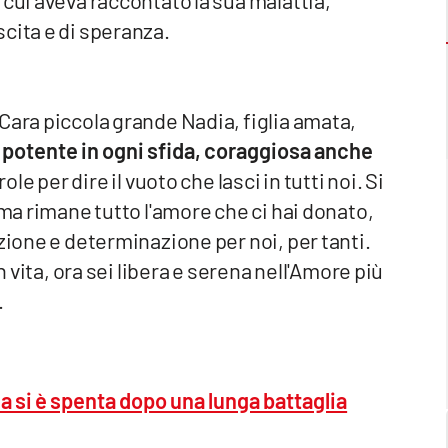
 cui aveva raccontato la sua malattia,
cita e di speranza.
Cara piccola grande Nadia, figlia amata,
 potente in ogni sfida, coraggiosa anche
ole per dire il vuoto che lasci in tutti noi. Si
 ma rimane tutto l'amore che ci hai donato,
zione e determinazione per noi, per tanti.
n vita, ora sei libera e serena nell'Amore più
.
na si è spenta dopo una lunga battaglia