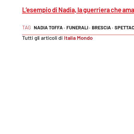
Food
L’esempio di Nadia, la guerriera che amav
Storie
TAG
NADIA TOFFA ·
FUNERALI ·
BRESCIA ·
SPETTAC
Tutti gli articoli di
Italia Mondo
LaC
Network
Lacplay.it
Lactv.it
Laconair.it
Lacitymag.it
Lacapitalenews.it
Ilreggino.it