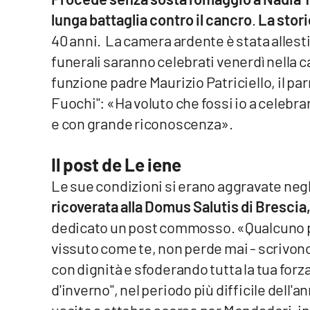
lunga battaglia contro il cancro
.
La stori
Venti di comunicazione
40 anni. La camera ardente è stata allestit
funerali saranno celebrati venerdì nella ca
Streaming
funzione padre Maurizio Patriciello, il par
LaC TV
Fuochi": «Ha voluto che fossi io a celebrar
e con grande riconoscenza».
LaC Network
LaC OnAir
Il post de Le iene
Le sue condizioni si erano aggravate negl
Edizioni
ricoverata alla Domus Salutis di Brescia,
locali
dedicato un post commosso. «Qualcuno p
Catanzaro
vissuto come te, non perde mai - scrivono 
con dignità e sfoderando tutta la tua forza,
Crotone
d'inverno", nel periodo più difficile dell'an
Vibo Valentia