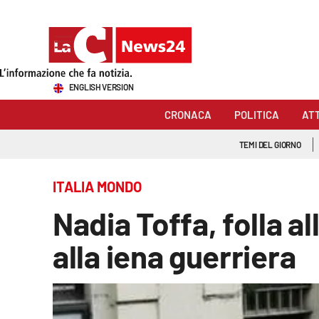
Sezioni
ENGLISH VERSION
Cronaca
CRONACA
POLITICA
AT
Politica
TEMI DEL GIORNO
Attualità
ITALIA MONDO
Economia e lavoro
Nadia Toffa, folla a
Italia Mondo
alla iena guerriera
Sanità
Sport