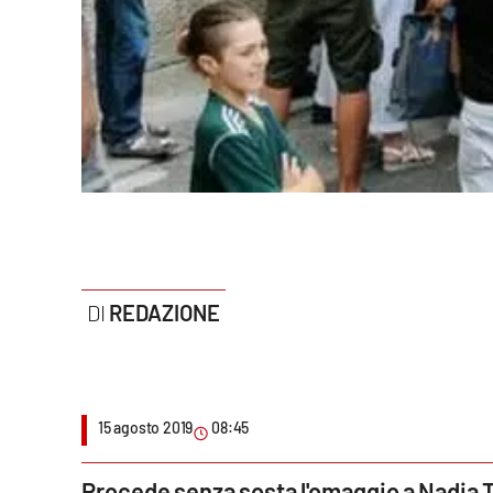
Politica
Sanità
Società
Sport
Rubriche
Good Morning Vietnam
REDAZIONE
Parchi Marini Calabria
Leggendo Alvaro insieme
Imprese Di Calabria
15 agosto 2019
08:45
Le perfidie di Antonella Grippo
Procede senza sosta l'omaggio a Nadia 