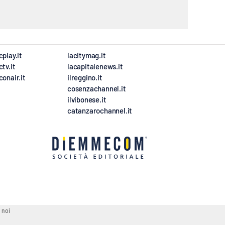
cplay.it
lacitymag.it
ctv.it
lacapitalenews.it
conair.it
ilreggino.it
cosenzachannel.it
ilvibonese.it
catanzarochannel.it
 noi