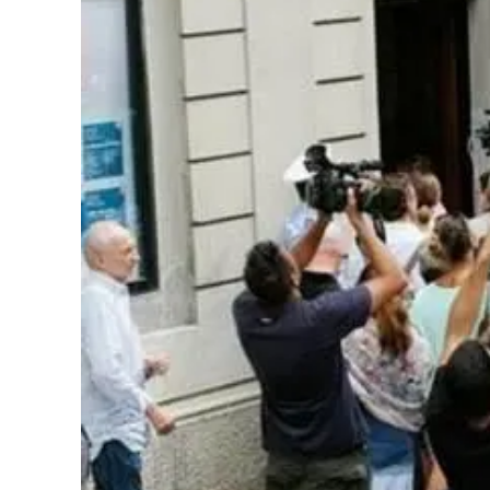
Cultura
Podcast
Meteo
Editoriali
Video
Ambiente
Cronaca
Cultura
Economia e Lavoro