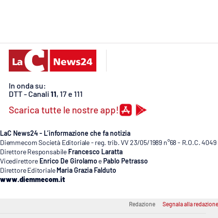
Cosenzachannel.it
Ilvibonese.it
Catanzarochannel.it
In onda su:
App
DTT - Canali
11
, 17 e 111
Android
Scarica tutte le nostre app!
Apple
LaC News24 - L’informazione che fa notizia
Diemmecom Società Editoriale - reg. trib. VV 23/05/1989 n°68 - R.O.C. 4049
Direttore Responsabile
Francesco Laratta
Vicedirettore
Enrico De Girolamo
e
Pablo Petrasso
Direttore Editoriale
Maria Grazia Falduto
Vai
www.diemmecom.it
Redazione
Segnala alla redazion