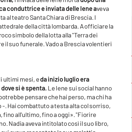
ca conduttrice e inviata delle Iene a
veva
a al teatro Santa Chiara di Brescia. I
ttedrale della città lombarda. A officiare la
roco simbolo della lotta alla "Terra dei
e il suo funerale. Vado a Brescia volentieri
i ultimi mesi, e
da inizio luglio era
 dove si è spenta.
Le Iene sui social hanno
otrebbe pensare che hai perso, ma chi ha
-. Hai combattuto a testa alta col sorriso,
 fino all'ultimo, fino a oggi». "Fiorire
no. Nadia aveva intitolato così il suo libro,