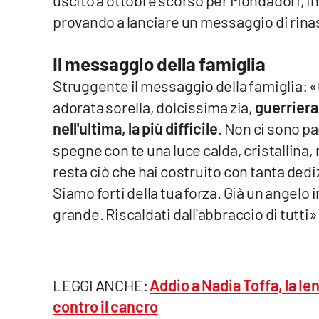
uscito a ottobre scorso per Mondadori, in
provando a lanciare un messaggio di rinas
Reggio Calabria
Il messaggio della famiglia
Cosenza
Struggente il messaggio della famiglia: «
Lamezia Terme
adorata sorella, dolcissima zia,
guerriera
nell'ultima, la più difficile
. Non ci sono par
Progetti
spegne con te una luce calda, cristallina,
speciali
resta ciò che hai costruito con tanta dedi
Buona Sanità Calabria
Siamo forti della tua forza. Già un angelo i
grande. Riscaldati dall'abbraccio di tutti»
La
Calabriavisione
Destinazioni
LEGGI ANCHE:
Addio a Nadia Toffa, la Ie
Eventi
contro il cancro