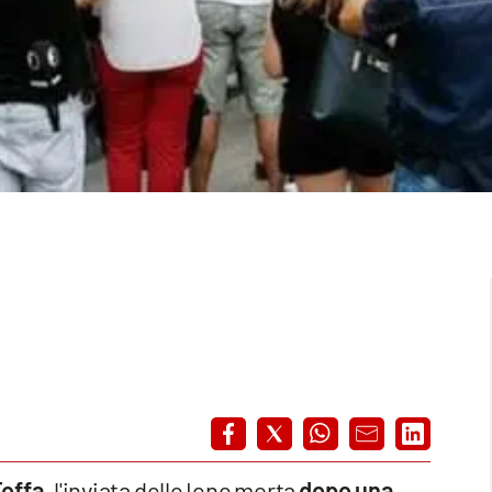
Toffa,
l'inviata delle Iene morta
dopo una