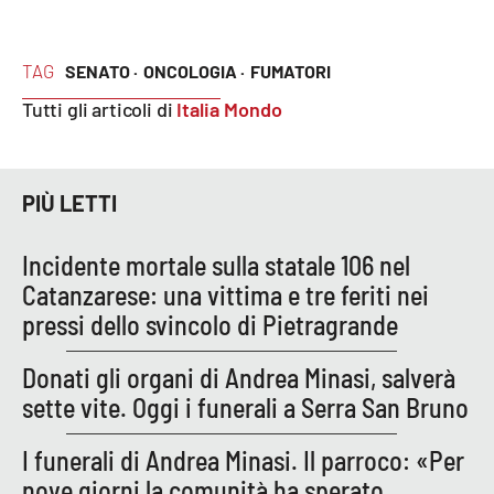
TAG
SENATO ·
ONCOLOGIA ·
FUMATORI
EDIZIONI
LOCALI
Tutti gli articoli di
Italia Mondo
Catanzaro
Crotone
PIÙ LETTI
Vibo Valentia
Incidente mortale sulla statale 106 nel
Catanzarese: una vittima e tre feriti nei
Reggio Calabria
pressi dello svincolo di Pietragrande
Cosenza
Donati gli organi di Andrea Minasi, salverà
sette vite. Oggi i funerali a Serra San Bruno
Lamezia Terme
I funerali di Andrea Minasi. Il parroco: «Per
nove giorni la comunità ha sperato,