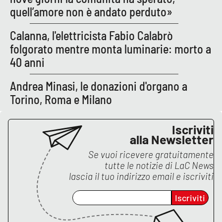
PROGETTI
SPECIALI
quell’amore non è andato perduto»
Buona Sanità Calabria
Calanna, l'elettricista Fabio Calabrò
folgorato mentre monta luminarie: morto a
40 anni
LA
CALABRIAVISIONE
Andrea Minasi, le donazioni d'organo a
Destinazioni
Torino, Roma e Milano
Eventi
Iscriviti
alla Newsletter
Food
Se vuoi ricevere gratuitamente
Storie
tutte le notizie di
LaC News
lascia il tuo indirizzo email e iscriviti
Iscriviti
LAC
NETWORK