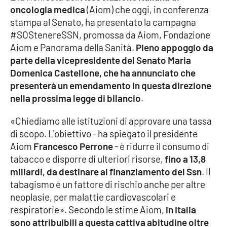
oncologia medica
(Aiom) che oggi, in conferenza
stampa al Senato, ha presentato la campagna
Cultura
#SOStenereSSN, promossa da Aiom, Fondazione
Aiom e Panorama della Sanità.
Pieno appoggio da
Economia e Lavoro
parte della vicepresidente del Senato Maria
Domenica Castellone, che ha annunciato che
Politica
presenterà un emendamento in questa direzione
nella prossima legge di bilancio
.
Sanità
«Chiediamo alle istituzioni di approvare una tassa
Società
di scopo. L'obiettivo - ha spiegato il presidente
Aiom
Francesco Perrone
- è ridurre il consumo di
Sport
tabacco e disporre di ulteriori risorse,
fino a 13,8
miliardi, da destinare al finanziamento del Ssn
. Il
tabagismo è un fattore di rischio anche per altre
RUBRICHE
neoplasie, per malattie cardiovascolari e
respiratorie». Secondo le stime Aiom,
in Italia
Good Morning Vietnam
sono attribuibili a questa cattiva abitudine oltre