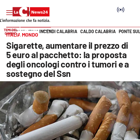
TEMI DEL
INCENDI CALABRIA
CALDO CALABRIA
PONTE SU
HOME PAGE
ITALIA MONDO
GIORNO
ITALIA MONDO
Vai
Sigarette, aumentare il prezzo di
SEZIONI
5 euro al pacchetto: la proposta
degli oncologi contro i tumori e a
Cronaca
sostegno del Ssn
Politica
Attualità
Economia e lavoro
Italia Mondo