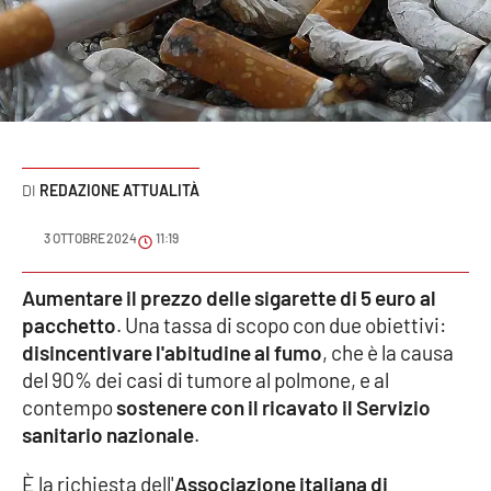
Sanità
Sport
Cultura
Podcast
REDAZIONE ATTUALITÀ
Meteo
3 OTTOBRE 2024
11:19
Editoriali
Aumentare il prezzo delle sigarette di 5 euro al
pacchetto
. Una tassa di scopo con due obiettivi:
disincentivare l'abitudine al fumo
, che è la causa
del 90% dei casi di tumore al polmone, e al
VIDEO
contempo
sostenere con il ricavato il Servizio
Ambiente
sanitario nazionale
.
Cronaca
È la richiesta dell'
Associazione italiana di