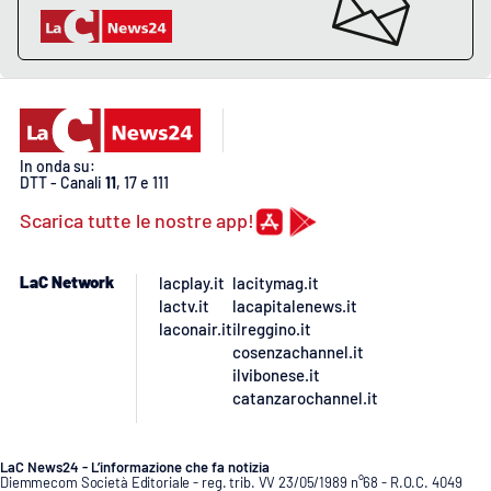
Lacplay.it
Lactv.it
Laconair.it
In onda su:
Lacitymag.it
DTT - Canali
11
, 17 e 111
Scarica tutte le nostre app!
Lacapitalenews.it
LaC Network
lacplay.it
lacitymag.it
Ilreggino.it
lactv.it
lacapitalenews.it
laconair.it
ilreggino.it
Cosenzachannel.it
cosenzachannel.it
ilvibonese.it
Ilvibonese.it
catanzarochannel.it
Catanzarochannel.it
LaC News24 - L’informazione che fa notizia
Diemmecom Società Editoriale - reg. trib. VV 23/05/1989 n°68 - R.O.C. 4049