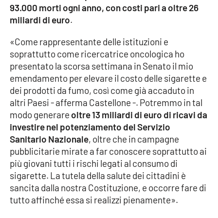
93.000 morti ogni anno, con costi pari a oltre 26
Parchi Marini Calabria
miliardi di euro
.
Leggendo Alvaro insieme
«Come rappresentante delle istituzioni e
soprattutto come ricercatrice oncologica ho
Imprese Di Calabria
presentato la scorsa settimana in Senato il mio
emendamento per elevare il costo delle sigarette e
Le perfidie di Antonella Grippo
dei prodotti da fumo, così come già accaduto in
altri Paesi - afferma Castellone -. Potremmo in tal
Venti di comunicazione
modo generare
oltre 13 miliardi di euro di ricavi da
investire nel potenziamento del Servizio
Sanitario Nazionale
, oltre che in campagne
STREAMING
pubblicitarie mirate a far conoscere soprattutto ai
più giovani tutti i rischi legati al consumo di
LaC TV
sigarette. La tutela della salute dei cittadini è
sancita dalla nostra Costituzione, e occorre fare di
LaC Network
tutto affinché essa si realizzi pienamente».
LaC OnAir