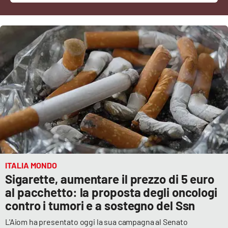
Cultura
Economia e Lavoro
Politica
Sanità
Società
Sport
ITALIA MONDO
Sigarette, aumentare il prezzo di 5 euro
RUBRICHE
al pacchetto: la proposta degli oncologi
contro i tumori e a sostegno del Ssn
Good Morning Vietnam
L'Aiom ha presentato oggi la sua campagna al Senato