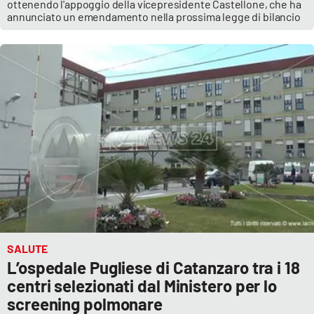
ottenendo l'appoggio della vicepresidente Castellone, che ha
Parchi Marini Calabria
annunciato un emendamento nella prossima legge di bilancio
Leggendo Alvaro insieme
Imprese Di Calabria
Le perfidie di Antonella Grippo
Venti di comunicazione
STREAMING
LaC TV
SALUTE
L’ospedale Pugliese di Catanzaro tra i 18
LaC Network
centri selezionati dal Ministero per lo
screening polmonare
LaC OnAir