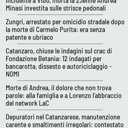
Incidente a Vibo, morta la 23enne Andrea
PROGETTI
SPECIALI
Minasi investita sulle strisce pedonali
Buona Sanità Calabria
Zungri, arrestato per omicidio stradale dopo
la morte di Carmelo Purita: era senza
patente e ubriaco
LA
CALABRIAVISIONE
Catanzaro, chiuse le indagini sul crac di
Destinazioni
Fondazione Betania: 12 indagati per
Eventi
bancarotta, dissesto e autoriciclaggio -
NOMI
Food
Morte di Andrea, il dolore che non trova
Storie
parole: alla famiglia e a Lorenzo l’abbraccio
del network LaC
Depuratori nel Catanzarese, manutenzione
LAC
NETWORK
carente e smaltimenti irregolari: contestato