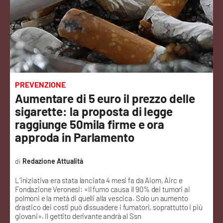
Sanità
Sport
Cultura
Podcast
PREVENZIONE
Aumentare di 5 euro il prezzo delle
Meteo
sigarette: la proposta di legge
raggiunge 50mila firme e ora
Editoriali
approda in Parlamento
Redazione Attualità
VIDEO
L’iniziativa era stata lanciata 4 mesi fa da Aiom, Airc e
Fondazione Veronesi: «Il fumo causa il 90% dei tumori ai
Ambiente
polmoni e la metà di quelli alla vescica. Solo un aumento
drastico dei costi può dissuadere i fumatori, soprattutto i più
giovani». Il gettito derivante andrà al Ssn
Cronaca