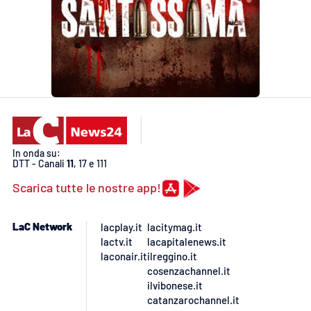
APP
Android
Apple
In onda su:
DTT - Canali
11
, 17 e 111
Scarica tutte le nostre app!
LaC Network
lacplay.it
lacitymag.it
lactv.it
lacapitalenews.it
laconair.it
ilreggino.it
cosenzachannel.it
ilvibonese.it
catanzarochannel.it