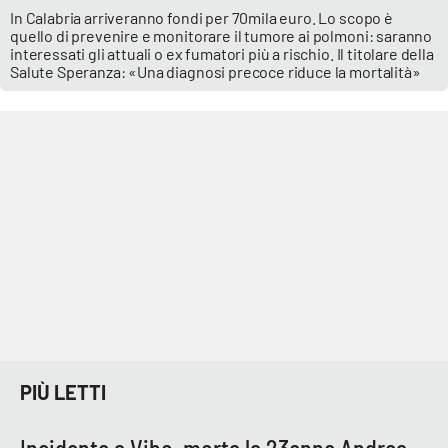
In Calabria arriveranno fondi per 70mila euro.
Lo scopo è
quello di prevenire e monitorare il tumore ai polmoni: saranno
interessati
gli attuali o ex fumatori più a rischio
. Il titolare della
Salute Speranza: «Una diagnosi precoce riduce la mortalità»
EDIZIONI
LOCALI
Catanzaro
Crotone
Vibo Valentia
Reggio Calabria
Cosenza
Lamezia Terme
PIÙ LETTI