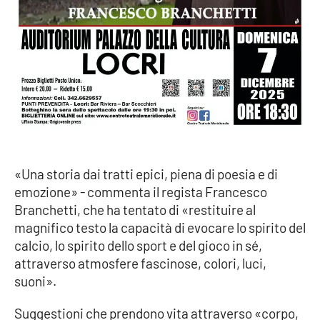
PROGETTI
SPECIALI
Buona Sanità Calabria
LA
CALABRIAVISIONE
Destinazioni
Eventi
«Una storia dai tratti epici, piena di poesia e di
emozione» - commenta il regista Francesco
Food
Branchetti, che ha tentato di «restituire al
magnifico testo la capacità di evocare lo spirito del
Storie
calcio, lo spirito dello sport e del gioco in sé,
attraverso atmosfere fascinose, colori, luci,
suoni».
LAC
NETWORK
Suggestioni che prendono vita attraverso «corpo,