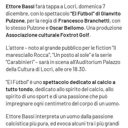
Ettore Bassi
farà tappa a Locri, domenica 7
Cultura
dicembre, con lo spettacolo
“El Fùtbol” di Gianvito
Pulzone
, per la regia di
Francesco Branchetti
, con
Economia e Lavoro
lo stesso Pulzone e
Oscar Bellomo
. Una produzione
Associazione culturale Foxtrot Golf
.
Politica
L’attore – noto al grande pubblico per le fiction “Il
maresciallo Rocca”, “Un posto al sole” e la serie
Sanità
“Carabinieri” – sarà in scena all’Auditorium Palazzo
della Cultura di Locri, alle ore 18.30.
Società
“El Fùtbol” è uno
spettacolo dedicato al calcio a
Sport
tutto tondo
, dedicato allo spirito del calcio, allo
spirito di uno sport e di una passione che può
impregnare ogni centimetro del corpo di un uomo.
RUBRICHE
Ettore Bassi interpreta un uomo dalla passione
Good Morning Vietnam
calcistica più pura, ed evoca alcuni tra i più grandi