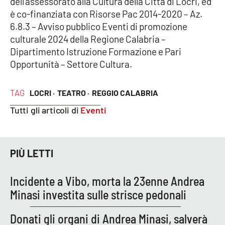
dell’assessorato alla Cultura della Città di Locri, ed
è co-finanziata con Risorse Pac 2014-2020 – Az.
APP
6.8.3 – Avviso pubblico Eventi di promozione
culturale 2024 della Regione Calabria –
Android
Dipartimento Istruzione Formazione e Pari
Opportunità – Settore Cultura.
Apple
TAG
LOCRI ·
TEATRO ·
REGGIO CALABRIA
Tutti gli articoli di
Eventi
PIÙ LETTI
Incidente a Vibo, morta la 23enne Andrea
Minasi investita sulle strisce pedonali
Donati gli organi di Andrea Minasi, salverà