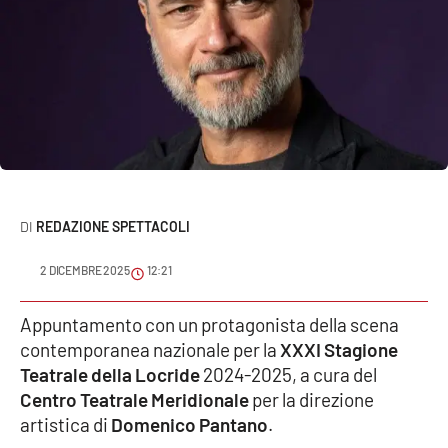
Sanità
Sport
Cultura
Podcast
Meteo
REDAZIONE SPETTACOLI
Editoriali
2 DICEMBRE 2025
12:21
Appuntamento con un protagonista della scena
VIDEO
contemporanea nazionale per la
XXXI Stagione
Teatrale della Locride
2024-2025, a cura del
Ambiente
Centro Teatrale Meridionale
per la direzione
artistica di
Domenico Pantano
.
Cronaca