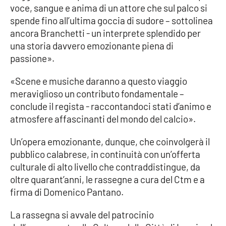
Lacplay.it
voce, sangue e anima di un attore che sul palco si
spende fino all’ultima goccia di sudore – sottolinea
Lactv.it
ancora Branchetti - un interprete splendido per
una storia davvero emozionante piena di
Laconair.it
passione».
Lacitymag.it
«Scene e musiche daranno a questo viaggio
meraviglioso un contributo fondamentale –
Lacapitalenews.it
conclude il regista - raccontandoci stati d’animo e
atmosfere affascinanti del mondo del calcio».
Ilreggino.it
Un’opera emozionante, dunque, che coinvolgerà il
pubblico calabrese, in continuità con un’offerta
Cosenzachannel.it
culturale di alto livello che contraddistingue, da
oltre quarant’anni, le rassegne a cura del Ctm e a
Ilvibonese.it
firma di Domenico Pantano.
Catanzarochannel.it
La rassegna si avvale del patrocinio