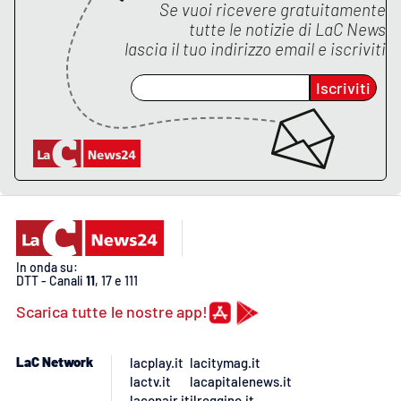
Se vuoi ricevere gratuitamente
tutte le notizie di
LaC News
lascia il tuo indirizzo email e iscriviti
Iscriviti
In onda su:
DTT - Canali
11
, 17 e 111
Scarica tutte le nostre app!
LaC Network
lacplay.it
lacitymag.it
lactv.it
lacapitalenews.it
laconair.it
ilreggino.it