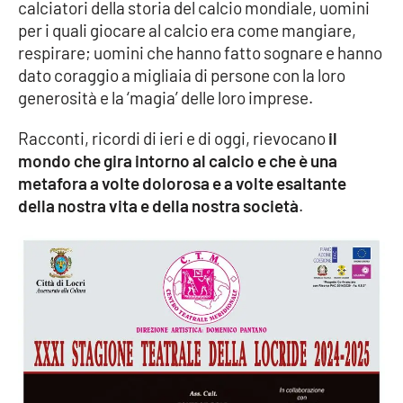
calciatori della storia del calcio mondiale, uomini
Parchi Marini Calabria
per i quali giocare al calcio era come mangiare,
respirare; uomini che hanno fatto sognare e hanno
Leggendo Alvaro insieme
dato coraggio a migliaia di persone con la loro
generosità e la ‘magia’ delle loro imprese.
Imprese Di Calabria
Racconti, ricordi di ieri e di oggi, rievocano
il
Le perfidie di Antonella Grippo
mondo che gira intorno al calcio e che è una
metafora a volte dolorosa e a volte esaltante
Venti di comunicazione
della nostra vita e della nostra società
.
STREAMING
LaC TV
LaC Network
LaC OnAir