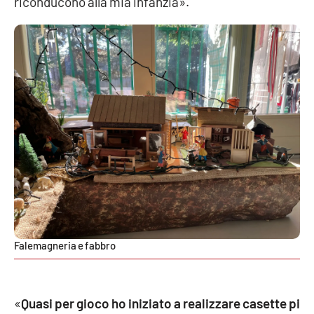
riconducono alla mia infanzia».
EDIZIONI
LOCALI
Catanzaro
Crotone
Vibo Valentia
Reggio Calabria
Cosenza
Falemagneria e fabbro
Lamezia Terme
«
Quasi per gioco ho iniziato a realizzare casette pi