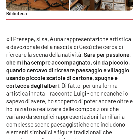
Parchi Marini Calabria
Biblioteca
Leggendo Alvaro insieme
Imprese Di Calabria
«Il Presepe, si sa, è una rappresentazione artistica
e devozionale della nascita di Gesù che cerca di
Le perfidie di Antonella Grippo
ricreare la scena della natività.
Sarà per passione,
che mi ha sempre accompagnato, sin da piccolo,
Venti di comunicazione
quando cercavo di ricreare paesaggio e villaggio
usando piccole scatole di cartone, spugne e
cortecce degli alberi
. Di fatto, per una forma
STREAMING
artistica innata – racconta Luigi - che neanche io
sapevo di avere, ho scoperto di poter andare oltre e
LaC TV
ho iniziato a realizzare delle composizioni che
variano da semplici rappresentazioni familiari a
LaC Network
complesse scene paesaggistiche che includono
elementi simbolici e figure tradizionali che
LaC OnAir