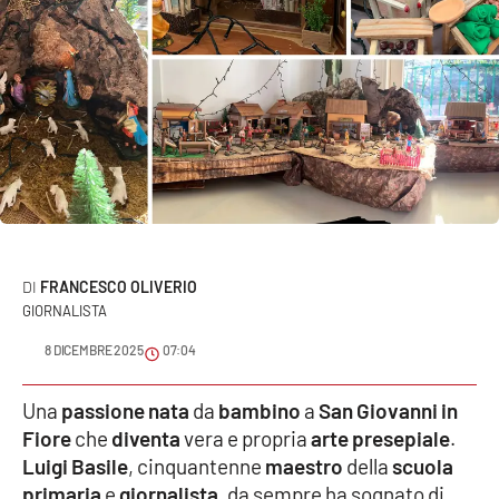
Sanità
Sport
Cultura
Podcast
Meteo
FRANCESCO OLIVERIO
Editoriali
GIORNALISTA
8 DICEMBRE 2025
07:04
VIDEO
Una
passione nata
da
bambino
a
San Giovanni in
Ambiente
Fiore
che
diventa
vera e propria
arte presepiale
.
Luigi Basile
, cinquantenne
maestro
della
scuola
Cronaca
primaria
e
giornalista
, da sempre ha sognato di