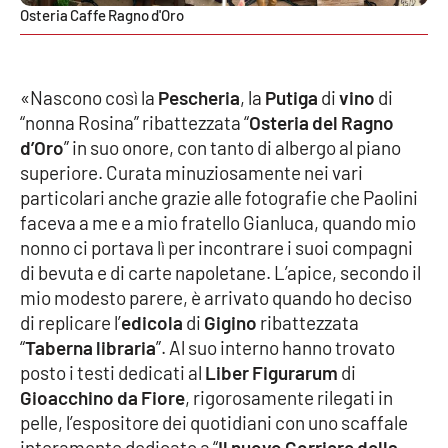
Osteria Caffe Ragno d'Oro
«Nascono così la
Pescheria
, la
Putiga
di
vino
di
“nonna Rosina” ribattezzata “
Osteria del Ragno
d’Oro
” in suo onore, con tanto di albergo al piano
superiore. Curata minuziosamente nei vari
particolari anche grazie alle fotografie che Paolini
faceva a me e a mio fratello Gianluca, quando mio
nonno ci portava lì per incontrare i suoi compagni
di bevuta e di carte napoletane. L’apice, secondo il
mio modesto parere, è arrivato quando ho deciso
di replicare l’
edicola
di
Gigino
ribattezzata
“
Taberna libraria
”. Al suo interno hanno trovato
posto i testi dedicati al
Liber Figurarum
di
Gioacchino da Fiore
, rigorosamente rilegati in
pelle, l’espositore dei quotidiani con uno scaffale
interamente dedicato a “
Il nuovo Corriere della