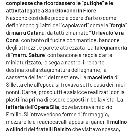
PROGETTI
SPECIALI
complesse che ricordassero le “putighe” e le
attività legate a San Giovanni in Fiore
.
Buona Sanità Calabria
Nascono così delle piccole opere d’arte o come
definiscono gli altri dei “capolavori” come la “
forgia
”
di
marru Gatanu
, da tutti chiamato “’
U riavulo ‘e ra
LA
CALABRIAVISIONE
Cona
” con tanto di fucina con mantice, bancone
degli attrezzi, e parete attrezzata. La
falegnameria
Destinazioni
di “
marru Sature
” con bancone a regola d’arte
miniaturizzato, la sega a nastro, il reparto
Eventi
destinato alla stagionatura del legname, la
cassetta dei ferri del mestiere. La
macelleria
di
Food
Silletta che all’epoca si trovava sotto casa dei miei
nonni. Carne, prosciutti e salsicce realizzati con la
Storie
plastilina prima di essere esposti in bella vista. La
latteria
dell’
Opera Sila
, dove lavorava mio zio
Emilio. Si intravvedono forme di formaggio,
LAC
mozzarelle e i caciocavalli appesi ai ganci. Il
mulino
NETWORK
a cilindri
dei
fratelli Belsito
che visitavo spesso,