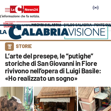
TEMI DEL
INCENDI CALABRIA
CALDO CALABRIA
PONTE SU
HOME PAGE
LACALABRIAVISIONE
STORIE
GIORNO
Vai
SEZIONI
STORIE
Cronaca
L’arte del presepe, le “putighe”
storiche di San Giovanni in Fiore
Politica
rivivono nell’opera di Luigi Basile:
«Ho realizzato un sogno»
Attualità
Economia e lavoro
Italia Mondo