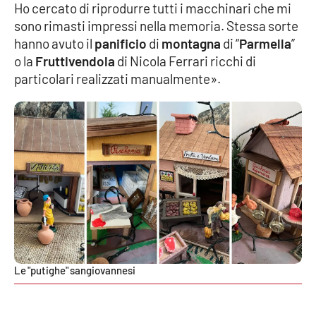
Lacplay.it
Ho cercato di riprodurre tutti i macchinari che mi
sono rimasti impressi nella memoria. Stessa sorte
Lactv.it
hanno avuto il
panificio
di
montagna
di “
Parmella
”
o la
Fruttivendola
di Nicola Ferrari ricchi di
Laconair.it
particolari realizzati manualmente».
Lacitymag.it
Lacapitalenews.it
Ilreggino.it
Cosenzachannel.it
Ilvibonese.it
Le "putighe" sangiovannesi
Catanzarochannel.it