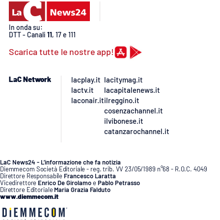
In onda su:
DTT - Canali
11
, 17 e 111
Scarica tutte le nostre app!
LaC Network
lacplay.it
lacitymag.it
lactv.it
lacapitalenews.it
laconair.it
ilreggino.it
cosenzachannel.it
ilvibonese.it
catanzarochannel.it
LaC News24 - L’informazione che fa notizia
Diemmecom Società Editoriale - reg. trib. VV 23/05/1989 n°68 - R.O.C. 4049
Direttore Responsabile
Francesco Laratta
Vicedirettore
Enrico De Girolamo
e
Pablo Petrasso
Direttore Editoriale
Maria Grazia Falduto
www.diemmecom.it