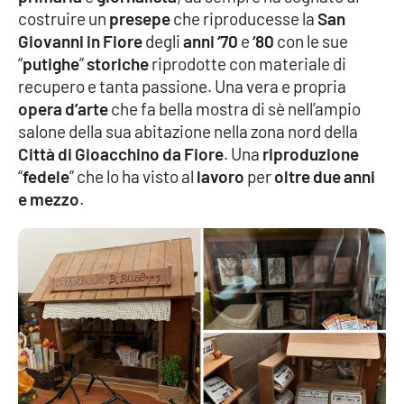
costruire un
presepe
che riproducesse la
San
Cultura
Giovanni in Fiore
degli
anni ‘70
e
‘80
con le sue
“
putighe
”
storiche
riprodotte con materiale di
Economia e Lavoro
recupero e tanta passione. Una vera e propria
opera d’arte
che fa bella mostra di sè nell’ampio
salone della sua abitazione nella zona nord della
Politica
Città di Gioacchino da Fiore
. Una
riproduzione
“
fedele
” che lo ha visto al
lavoro
per
oltre due anni
Sanità
e mezzo
.
Società
Sport
RUBRICHE
Good Morning Vietnam