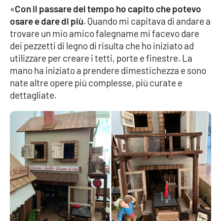
«
Con il passare del tempo ho capito che potevo
APP
osare e dare di più
. Quando mi capitava di andare a
trovare un mio amico falegname mi facevo dare
Android
dei pezzetti di legno di risulta che ho iniziato ad
utilizzare per creare i tetti, porte e finestre. La
Apple
mano ha iniziato a prendere dimestichezza e sono
nate altre opere più complesse, più curate e
dettagliate.