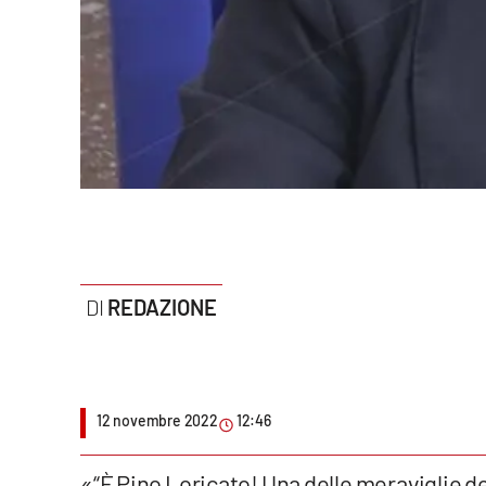
Politica
Sanità
Società
Sport
Rubriche
Good Morning Vietnam
REDAZIONE
Parchi Marini Calabria
Leggendo Alvaro insieme
12 novembre 2022
12:46
Imprese Di Calabria
Le perfidie di Antonella Grippo
«“È Pino Loricato! Una delle meraviglie d