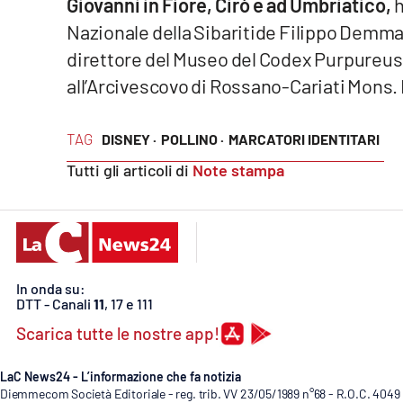
Giovanni in Fiore, Cirò e ad Umbriatico,
h
Privacy
Nazionale della Sibaritide Filippo Demma 
direttore del Museo del Codex Purpureus
Cookie policy
all’Arcivescovo di Rossano-Cariati Mons. 
Note legali
TAG
DISNEY ·
POLLINO ·
MARCATORI IDENTITARI
Tutti gli articoli di
Note stampa
In onda su:
DTT - Canali
11
, 17 e 111
Scarica tutte le nostre app!
LaC News24 - L’informazione che fa notizia
Diemmecom Società Editoriale - reg. trib. VV 23/05/1989 n°68 - R.O.C. 4049