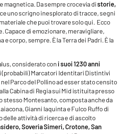
 e magnetica. Da sempre crocevia di
storie,
ce uno scrigno inesplorato di tracce, segni
materiale che puoi trovare solo qui. Ecco
le. Capace di emozionare, meravigliare,
ma e corpo, sempre. È la Terra dei Padri. È la
talus, considerato con
i suoi 1230 anni
mi (probabili) Marcatori Identitari Distintivi
a nel Parco del Pollino ad esser stato censito
lla Cabina di Regia sui Mid istituita presso
llo stesso Montesanto, composta anche da
iacona, Gianni Iaquinta e Fulco Ruffo di
 delle attività di ricerca e di ascolto
sidero, Soveria Simeri, Crotone, San