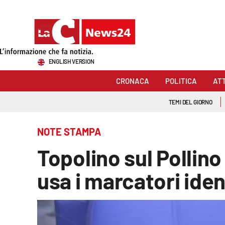
Sezioni
ENGLISH VERSION
Cronaca
CRONACA
POLITICA
AT
Politica
TEMI DEL GIORNO
Attualità
NOTE STAMPA
Economia e lavoro
Topolino sul Pollino
Italia Mondo
usa i marcatori ident
Sanità
Sport