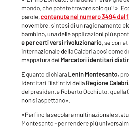
mondo, che potete trovare solo qui!». Ec
Venti di comunicazione
parole,
contenute nel numero 3494 del 
novembre, sintesi di un ragionamento ele
Streaming
bambino, una delle applicazioni più spont
LaC TV
e per certi versi rivoluzionario
, se corre
internazionale della Calabria così come del
LaC Network
mappatura dei
Marcatori identitari distin
LaC OnAir
È quanto dichiara
Lenin Montesanto,
pro
Identitari Distintivi della
Regione Calabri
Edizioni
locali
del presidente Roberto Occhiuto, quella Ca
non si aspettano».
Catanzaro
«Perfino la secolare multinazionale stat
Crotone
Montesanto - per rendere più universalme
Vibo Valentia