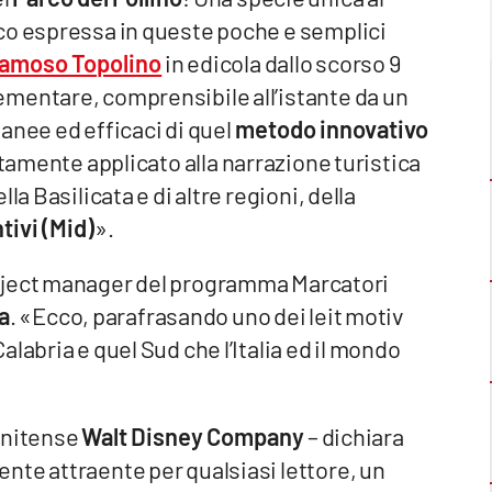
co espressa in queste poche e semplici
famoso Topolino
in edicola dallo scorso 9
mentare, comprensibile all’istante da un
anee ed efficaci di quel
metodo innovativo
ttamente applicato alla narrazione turistica
la Basilicata e di altre regioni, della
tivi (Mid)
».
ject manager del programma Marcatori
a
. «Ecco, parafrasando uno dei leit motiv
labria e quel Sud che l’Italia ed il mondo
unitense
Walt Disney Company
– dichiara
nte attraente per qualsiasi lettore, un