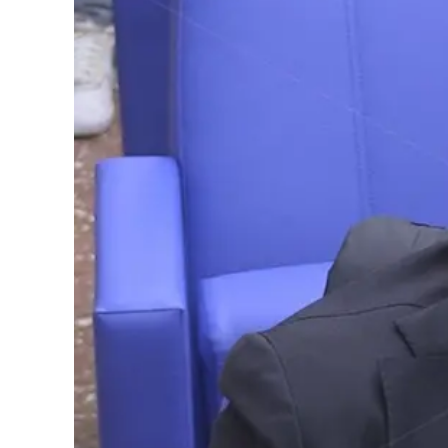
Cultura
Podcast
Meteo
Editoriali
Video
Ambiente
Cronaca
Cultura
Economia e Lavoro