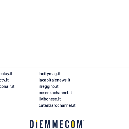
cplay.it
lacitymag.it
ctv.it
lacapitalenews.it
conair.it
ilreggino.it
cosenzachannel.it
ilvibonese.it
catanzarochannel.it