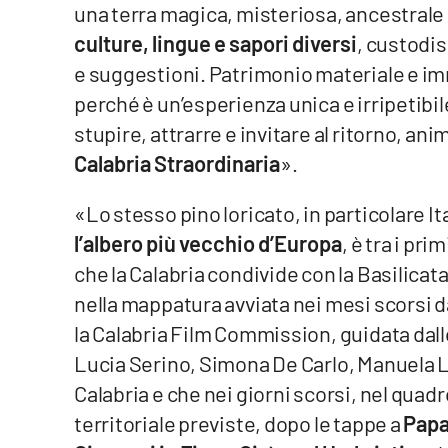
una terra magica, misteriosa, ancestrale
Cosenzachannel.it
culture, lingue e sapori diversi
, custodis
Ilvibonese.it
e suggestioni. Patrimonio materiale e im
perché è un’esperienza unica e irripetibi
Catanzarochannel.it
stupire, attrarre e invitare al ritorno, ani
Calabria Straordinaria
».
App
«Lo stesso pino loricato, in particolare I
Android
l’albero più vecchio d’Europa
, è tra i pri
Apple
che la Calabria condivide con la Basilicat
nella mappatura avviata nei mesi scorsi da
la Calabria Film Commission, guidata da
Lucia Serino, Simona De Carlo, Manuela La
Vai
Calabria e che nei giorni scorsi, nel quadro
territoriale previste, dopo le tappe a
Papa