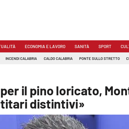
TUALITÀ
ECONOMIA E LAVORO
SANITÀ
SPORT
CUL
INCENDI CALABRIA
CALDO CALABRIA
PONTE SULLO STRETTO
C
 per il pino loricato, M
itari distintivi»