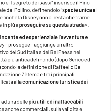
o e il segreto dei sassi” inserisce il Pino
le del Pollino, definendolo “s
pecie unica al
 è anche la Disney non ci resta che trarne
 in più a
proseguire su questa strada
».
incente ed esperienziale l’avventura e
ney – prosegue – aggiunge un altro
ivo del Sud Italia e del Bel Paese nel
ittà più antica del mondo (dopo Gerico ed
econdo la definizione di Raffaello De
ndazione Zètema e tra i principali
plicata
alla comunicazione turistica dei
 ad una delle
più utili ed inattaccabili
sce anche commerciali, sulla validità e