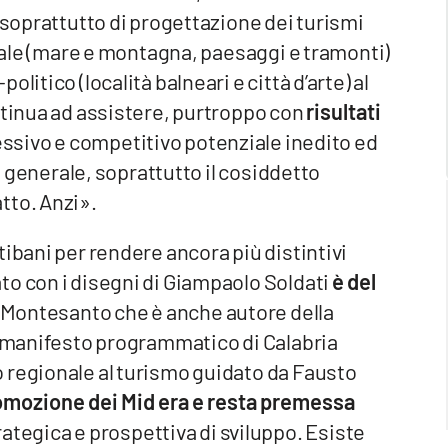
 soprattutto di progettazione dei turismi
riale (mare e montagna, paesaggi e tramonti)
litico (località balneari e città d’arte) al
ntinua ad assistere, purtroppo con
risultati
essivo e competitivo potenziale inedito ed
in generale, soprattutto il cosiddetto
tto. Anzi».
ibani per rendere ancora più distintivi
to con i disegni di Giampaolo Soldati
è del
 Montesanto che è anche autore della
so manifesto programmatico di Calabria
 regionale al turismo guidato da Fausto
omozione dei Mid era e resta premessa
rategica e prospettiva di sviluppo. Esiste