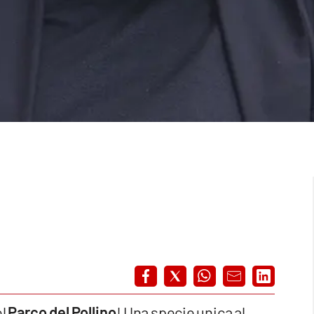
el
Parco del Pollino
! Una specie unica al