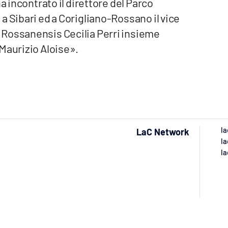
a incontrato il direttore del Parco
a Sibari ed a Corigliano-Rossano il vice
 Rossanensis Cecilia Perri insieme
Maurizio Aloise».
la
LaC Network
la
la