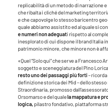
Food
replicabilità di un metodo di narrazione e
che ribalta i cliché del marketing territo
Storie
e che capovolge lo stesso baricentro geo-po
quale abbiamo assistito ed al quale si co
LaC
e numeri non adeguat
i rispetto al compl
Network
inesplorato di cui dispone il brand Italia 
Lacplay.it
patrimonio minore, che minore non è affa
Lactv.it
«Quel “Solo qui” che serve a Francesco Art
Laconair.it
soggetto e sceneggiatura del Pino Lorica
resto uno dei passaggi più forti
– ricorda
Lacitymag.it
definizione storica dei Mid – dello stes
Straordinaria, promosso dall’assessorato
Lacapitalenews.it
Orsomarso e del quale
la mappatura e pr
Ilreggino.it
logica,
pilastro fondativo, piattaforma st