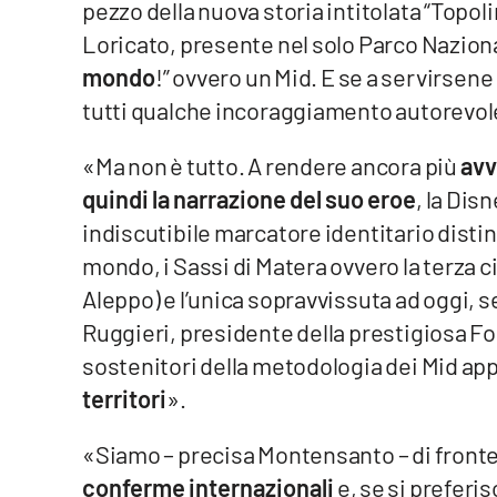
pezzo della nuova storia intitolata “Topolin
Loricato, presente nel solo Parco Naziona
Reggio Calabria
mondo
!” ovvero un Mid. E se a servirsene
Cosenza
tutti qualche incoraggiamento autorevole
Lamezia Terme
«Ma non è tutto. A rendere ancora più
avv
quindi la narrazione del suo eroe
, la Dis
Progetti
indiscutibile marcatore identitario distint
speciali
mondo, i Sassi di Matera ovvero la terza c
Buona Sanità Calabria
Aleppo) e l’unica sopravvissuta ad oggi, s
Ruggieri, presidente della prestigiosa Fo
La
sostenitori della metodologia dei Mid ap
Calabriavisione
territori
».
Destinazioni
«Siamo – precisa Montensanto – di fronte
Eventi
conferme internazionali
e, se si preferi