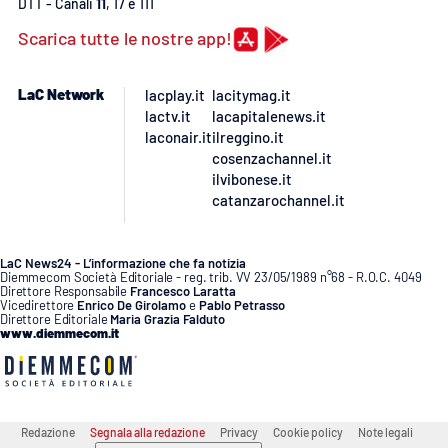
Lacplay.it
DTT - Canali
11
, 17 e 111
Scarica tutte le nostre app!
Lactv.it
LaC Network
lacplay.it
lacitymag.it
Laconair.it
lactv.it
lacapitalenews.it
laconair.it
ilreggino.it
Lacitymag.it
cosenzachannel.it
ilvibonese.it
catanzarochannel.it
Lacapitalenews.it
Ilreggino.it
LaC News24 - L’informazione che fa notizia
Diemmecom Società Editoriale - reg. trib. VV 23/05/1989 n°68 - R.O.C. 4049
Direttore Responsabile
Francesco Laratta
Vicedirettore
Enrico De Girolamo
e
Pablo Petrasso
Cosenzachannel.it
Direttore Editoriale
Maria Grazia Falduto
www.diemmecom.it
Ilvibonese.it
Catanzarochannel.it
Redazione
Segnala alla redazione
Privacy
Cookie policy
Note legali