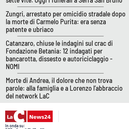
PROGETTI
SPECIALI
Zungri, arrestato per omicidio stradale dopo
Buona Sanità Calabria
la morte di Carmelo Purita: era senza
patente e ubriaco
LA
CALABRIAVISIONE
Catanzaro, chiuse le indagini sul crac di
Fondazione Betania: 12 indagati per
Destinazioni
bancarotta, dissesto e autoriciclaggio -
NOMI
Eventi
Morte di Andrea, il dolore che non trova
Food
parole: alla famiglia e a Lorenzo l’abbraccio
del network LaC
Storie
LAC
NETWORK
In onda su: