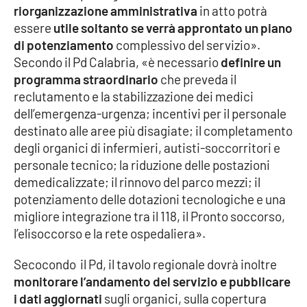
riorganizzazione amministrativa
in atto potrà
Parchi Marini Calabria
essere
utile soltanto se verrà approntato un piano
di potenziamento
complessivo del servizio».
Leggendo Alvaro insieme
Secondo il Pd Calabria, «è necessario
definire un
programma straordinario
che preveda il
Imprese Di Calabria
reclutamento e la stabilizzazione dei medici
dell’emergenza-urgenza; incentivi per il personale
Le perfidie di Antonella Grippo
destinato alle aree più disagiate; il completamento
degli organici di infermieri, autisti-soccorritori e
Venti di comunicazione
personale tecnico; la riduzione delle postazioni
demedicalizzate; il rinnovo del parco mezzi; il
potenziamento delle dotazioni tecnologiche e una
STREAMING
migliore integrazione tra il 118, il Pronto soccorso,
l’elisoccorso e la rete ospedaliera».
LaC TV
Secocondo il Pd, il tavolo regionale dovrà inoltre
LaC Network
monitorare l’andamento del servizio e pubblicare
i dati aggiornati
sugli organici, sulla copertura
LaC OnAir