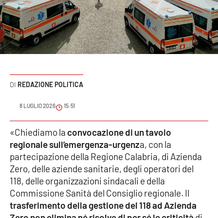
Sanità
Sport
Cultura
Podcast
REDAZIONE POLITICA
Meteo
8 LUGLIO 2026
15:51
Editoriali
«Chiediamo la
convocazione di un tavolo
regionale sull’emergenza-urgenz
a, con la
partecipazione della Regione Calabria, di Azienda
Zero, delle aziende sanitarie, degli operatori del
VIDEO
118, delle organizzazioni sindacali e della
Ambiente
Commissione Sanità del Consiglio regionale. Il
trasferimento della gestione del 118 ad Azienda
Cronaca
Zero non elimina né risolve di per sé le criticità
di