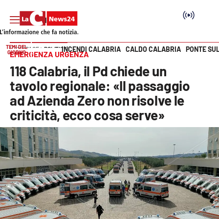
TEMI DEL
INCENDI CALABRIA
CALDO CALABRIA
PONTE SU
HOME PAGE
POLITICA
GIORNO
EMERGENZA URGENZA
Vai
118 Calabria, il Pd chiede un
SEZIONI
tavolo regionale: «Il passaggio
ad Azienda Zero non risolve le
Cronaca
criticità, ecco cosa serve»
Politica
Attualità
Economia e lavoro
Italia Mondo