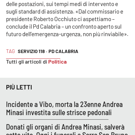
delle postazioni, sui tempi medi di intervento e
sugli standard di assistenza. «Dal commissario e
presidente Roberto Occhiuto ci aspettiamo –
EDIZIONI
LOCALI
conclude il Pd Calabria – un confronto aperto sul
futuro dell’emergenza-urgenza, non più rinviabile».
Catanzaro
TAG
SERVIZIO 118 ·
PD CALABRIA
Crotone
Tutti gli articoli di
Politica
Vibo Valentia
Reggio Calabria
PIÙ LETTI
Cosenza
Incidente a Vibo, morta la 23enne Andrea
Minasi investita sulle strisce pedonali
Lamezia Terme
Donati gli organi di Andrea Minasi, salverà
sette vite. Oggi i funerali a Serra San Bruno