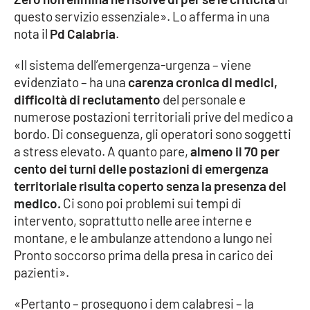
questo servizio essenziale». Lo afferma in una
Cultura
nota il
Pd Calabria
.
«Il sistema dell’emergenza-urgenza – viene
Economia e Lavoro
evidenziato – ha una
carenza cronica di medici,
difficoltà di reclutamento
del personale e
Politica
numerose postazioni territoriali prive del medico a
bordo. Di conseguenza, gli operatori sono soggetti
Sanità
a stress elevato. A quanto pare,
almeno il 70 per
cento dei turni delle postazioni di emergenza
Società
territoriale risulta coperto senza la presenza del
medico.
Ci sono poi problemi sui tempi di
Sport
intervento, soprattutto nelle aree interne e
montane, e le ambulanze attendono a lungo nei
Pronto soccorso prima della presa in carico dei
RUBRICHE
pazienti».
Good Morning Vietnam
«Pertanto – proseguono i dem calabresi – la