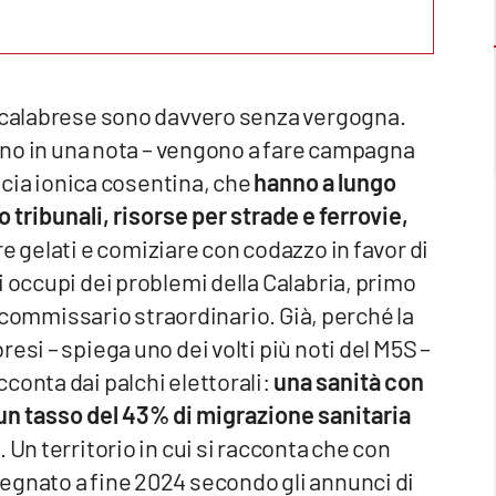
a calabrese sono davvero senza vergogna.
ldino in una nota – vengono a fare campagna
ascia ionica cosentina, che
hanno a lungo
ribunali, risorse per strade e ferrovie,
re gelati e comiziare con codazzo in favor di
i occupi dei problemi della Calabria, primo
he commissario straordinario. Già, perché la
esi – spiega uno dei volti più noti del M5S –
conta dai palchi elettorali:
una sanità con
 un tasso del 43% di migrazione sanitaria
. Un territorio in cui si racconta che con
egnato a fine 2024 secondo gli annunci di