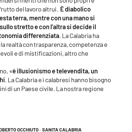
endersi meriti che non sono propri e
rutto del lavoro altrui.
È diabolico
esta terra, mentre con una mano si
ullo stretto e con l’altra si decide il
autonomia differenziata
. La Calabria ha
i la realtà con trasparenza, competenza e
oli e di mistificazioni, altro che
no, «
è illusionismo e televendita, un
hi
. La Calabria e i calabresi hanno bisogno
dini di un Paese civile. La nostra regione
OBERTO OCCHIUTO ·
SANITA CALABRIA