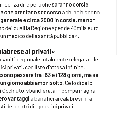
mi, senza dire però che
saranno corsie
ze che prestano soccorso
a chi ha bisogno:
generale e circa 2500 in corsia, ma non
no dei quali la Regione spende 43mila euro
 un medico della sanità pubblica».
alabrese ai privati»
a sanità regionale totalmente relegata alle
i privati, con liste d’attesa infinite.
no passare tra i 63 e i 128 giorni, ma se
n un giorno abbiamo risolto
. Ce lo dice lo
a di Occhiuto, sbandierata in pompa magna
ero vantaggi
e benefici ai calabresi, ma
sti dei centri diagnostici privati