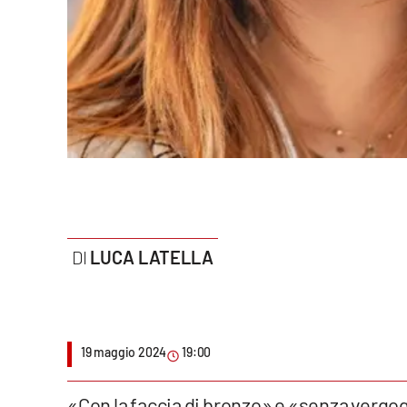
Politica
Sanità
Società
Sport
Rubriche
Good Morning Vietnam
LUCA LATELLA
Parchi Marini Calabria
Leggendo Alvaro insieme
19 maggio 2024
19:00
Imprese Di Calabria
Le perfidie di Antonella Grippo
«Con la faccia di bronzo» e «senza vergo