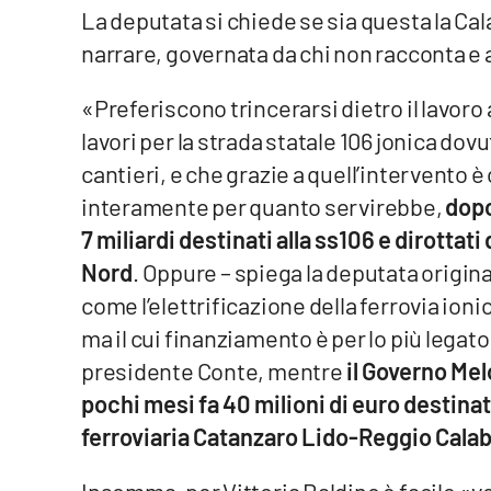
La deputata si chiede se sia questa la Cal
Cosenzachannel.it
narrare, governata da chi non racconta e 
Ilvibonese.it
«Preferiscono trincerarsi dietro il lavoro
Catanzarochannel.it
lavori per la strada statale 106 jonica dov
cantieri, e che grazie a quell’intervento è
App
interamente per quanto servirebbe,
dopo
Android
7 miliardi destinati alla ss106 e dirottati
Nord
. Oppure – spiega la deputata origina
Apple
come l’elettrificazione della ferrovia ion
ma il cui finanziamento è per lo più legato 
presidente Conte, mentre
il Governo Mel
pochi mesi fa 40 milioni di euro destinati
Vai
ferroviaria Catanzaro Lido-Reggio Calab