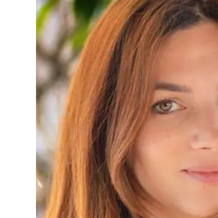
Cultura
Podcast
Meteo
Editoriali
Video
Ambiente
Cronaca
Cultura
Economia e Lavoro