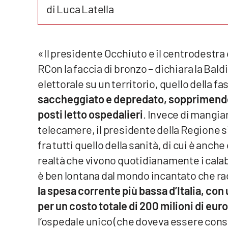
di Luca Latella
Reggio Calabria
Cosenza
«Il presidente Occhiuto e il centrodestr
RCon la faccia di bronzo – dichiara la Ba
Lamezia Terme
elettorale su un territorio, quello della f
saccheggiato e depredato, sopprimendo t
Progetti
speciali
posti letto ospedalieri
. Invece di mangia
telecamere, il presidente della Regione s
Buona Sanità Calabria
fra tutti quello della sanità, di cui è anc
realtà che vivono quotidianamente i calabr
La
Calabriavisione
è ben lontana dal mondo incantato che rac
Destinazioni
la spesa corrente più bassa d’Italia, con
per un costo totale di 200 milioni di euro
Eventi
l’ospedale unico (che doveva essere cons