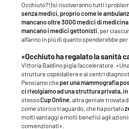
Occhiuto?!) si risolveranno tutti i proble
Food
senza medici, proprio come le ambulan
Storie
mancano oltre 3000 medici di medicina 
mancano i medici gettonisti
, per ciascu
LaC
all’anno in più di quanto spenderebbe per
Network
Lacplay.it
«Occhiuto ha regalato la sanità c
Vittoria Baldino pigia l’acceleratore. «Un
Lactv.it
strutture ospedaliere e ai centri diagnostic
Laconair.it
Pensiamo che
per una mammografia posso
ci rivolgiamo ad una struttura privata, i
Lacitymag.it
stesso
Cup Online
, altra geniale trovat
Lacapitalenews.it
come storico traguardo, che ha portato
z
molti vantaggi e molti benefici agli azioni
Ilreggino.it
convenzionati».