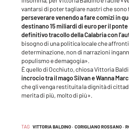
Insomma, per Vittoria Baldino è facile «v
Privacy
vantarsi di poter tagliare nastri che sono f
perseverare venendo a fare comizi in qu
Cookie policy
destinano 15 miliardi di euro per il ponte s
definitivo tracollo della Calabria con l’
Note legali
bisogno di una politica locale che affront
determinazione, non di narrazioni ingannev
populismo e demagogia».
È quello di Occhiuto, chiosa Vittoria Baldi
incrocio tra il mago Silvan e Wanna Marc
che gli venga restituita la dignità di citta
merita di più, molto di più».
TAG
VITTORIA BALDINO ·
CORIGLIANO ROSSANO ·
R