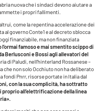
abria nuova che i sindaci devono aiutare a
ammette i propri fallimenti.
 altrui, come la repentina accelerazione dei
uta al governo Conte1 e al decreto sblocca
 oggi finanziabile, ma non finanziata
 l’ormai famoso e mai smentito scippo di
 da Berlusconi e Bossi agli allevatori del
ria di Paludi, nell’hinterland Rossanese –
ica che non solo Occhiuto non ha deliberato
a fondi Pnrr, risorse portate in Italia dal
oni, con la sua complicità, ha sottratto
 proprio all’elettrificazione della linea
ria».