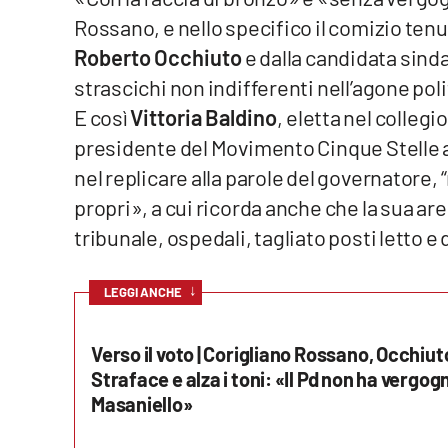
Rossano, e nello specifico il comizio tenu
Venti di comunicazione
Roberto Occhiuto
e dalla candidata sind
strascichi non indifferenti nell’agone pol
Streaming
E così
Vittoria Baldino
, eletta nel colleg
LaC TV
presidente del Movimento Cinque Stelle 
nel replicare alla parole del governatore,
LaC Network
propri», a cui ricorda anche che la sua are
LaC OnAir
tribunale, ospedali, tagliato posti letto e d
↓
LEGGI ANCHE
Edizioni
locali
Catanzaro
Verso il voto | Corigliano Rossano, Occhiuto
Straface e alza i toni: «Il Pd non ha vergog
Crotone
Masaniello»
Vibo Valentia