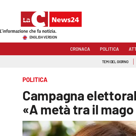
Sezioni
ENGLISH VERSION
Cronaca
CRONACA
POLITICA
AT
Politica
TEMI DEL GIORNO
Attualità
POLITICA
Economia e lavoro
Campagna elettorale
Italia Mondo
«A metà tra il mago
Sanità
Sport