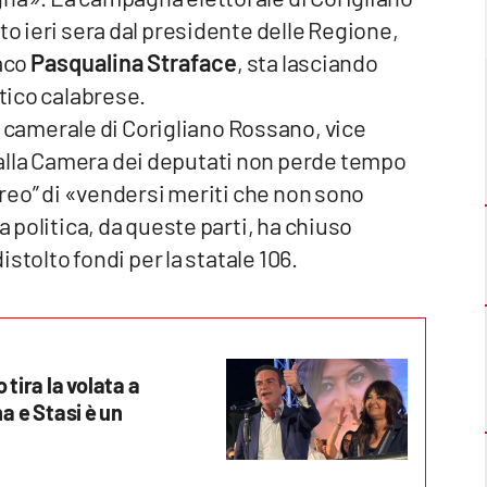
to ieri sera dal presidente delle Regione,
aco
Pasqualina Straface
, sta lasciando
itico calabrese.
io camerale di Corigliano Rossano, vice
alla Camera dei deputati non perde tempo
 “reo” di «vendersi meriti che non sono
a politica, da queste parti, ha chiuso
istolto fondi per la statale 106.
 tira la volata a
na e Stasi è un