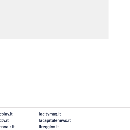
cplay.it
lacitymag.it
ctv.it
lacapitalenews.it
conair.it
ilreggino.it