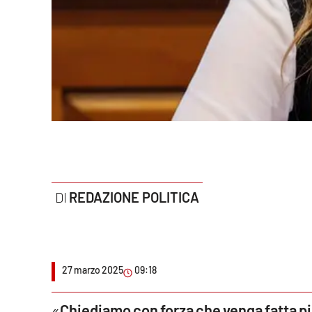
Politica
Sanità
Società
Sport
Rubriche
Good Morning Vietnam
REDAZIONE POLITICA
Parchi Marini Calabria
Leggendo Alvaro insieme
27 marzo 2025
09:18
Imprese Di Calabria
Le perfidie di Antonella Grippo
«
Chiediamo con forza che venga fatta pi