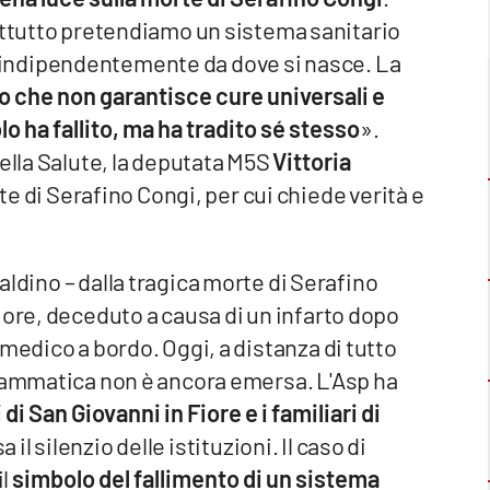
ttutto pretendiamo un sistema sanitario
ute, indipendentemente da dove si nasce. La
o che non garantisce cure universali e
lo ha fallito, ma ha tradito sé stesso
».
della Salute, la deputata M5S
Vittoria
te di Serafino Congi, per cui chiede verità e
aldino – dalla tragica morte di Serafino
iore, deceduto a causa di un infarto dopo
medico a bordo. Oggi, a distanza di tutto
drammatica non è ancora emersa. L'Asp ha
i di San Giovanni in Fiore e i familiari di
sa il silenzio delle istituzioni. Il caso di
il
simbolo del fallimento di un sistema