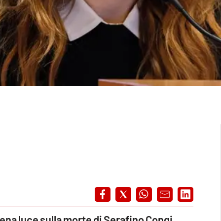
ena luce sulla morte di Serafino Congi
.