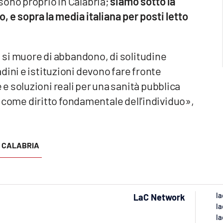
sono proprio in Calabria;
siamo sotto la
o, e sopra la media italiana per posti letto
, si muore di abbandono, di solitudine
dini e istituzioni devono fare fronte
 soluzioni reali per una sanità pubblica
te come diritto fondamentale dell’individuo»,
 CALABRIA
la
LaC Network
la
la