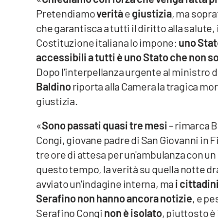
Pretendiamo
verità
e
giustizia
, ma sopra
Venti di comunicazione
che garantisca a tutti il diritto alla sal
Costituzione italiana lo impone:
uno Stat
Streaming
accessibili a tutti è uno Stato che non so
LaC TV
Dopo l’interpellanza urgente al ministro 
Baldino
riporta alla Camera la tragica mor
LaC Network
giustizia.
LaC OnAir
«
Sono passati quasi tre mesi
– rimarca B
Congi, giovane padre di San Giovanni in F
Edizioni
locali
tre ore di attesa per un'ambulanza con un 
questo tempo, la verità su quella notte 
Catanzaro
avviato un'indagine interna, ma
i cittadin
Crotone
Serafino non hanno ancora notizie
, e pe
Serafino Congi
non è isolato
, piuttosto è 
Vibo Valentia