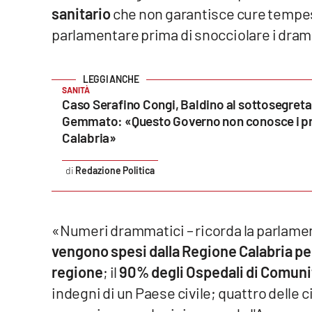
sanitario
che non garantisce cure tempest
Reggio Calabria
parlamentare prima di snocciolare i dram
Cosenza
SANITÀ
Lamezia Terme
Caso Serafino Congi, Baldino al sottosegreta
Gemmato: «Questo Governo non conosce i pr
Calabria»
Progetti
speciali
Redazione Politica
Buona Sanità Calabria
La
«Numeri drammatici – ricorda la parlame
Calabriavisione
vengono spesi dalla Regione Calabria per
Destinazioni
regione
; il
90% degli Ospedali di Comuni
Eventi
indegni di un Paese civile; quattro delle 