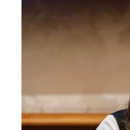
Cultura
Podcast
Meteo
Editoriali
Video
Ambiente
Cronaca
Cultura
Economia e Lavoro