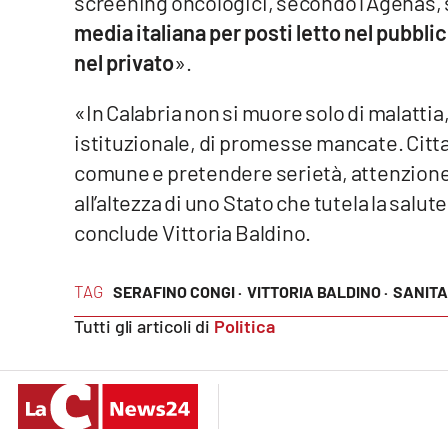
screening oncologici, secondo l'Agenas, 
Food
media italiana per posti letto nel pubblic
nel privato
».
Storie
«In Calabria non si muore solo di malattia
LaC
istituzionale, di promesse mancate. Citta
Network
comune e pretendere serietà, attenzione e
Lacplay.it
all’altezza di uno Stato che tutela la salu
Lactv.it
conclude Vittoria Baldino.
Laconair.it
TAG
SERAFINO CONGI ·
VITTORIA BALDINO ·
SANITA
Lacitymag.it
Tutti gli articoli di
Politica
Lacapitalenews.it
Ilreggino.it