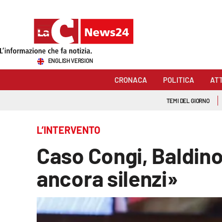
Sezioni
ENGLISH VERSION
Cronaca
CRONACA
POLITICA
AT
Politica
TEMI DEL GIORNO
Attualità
L’INTERVENTO
Economia e lavoro
Caso Congi, Baldino 
Italia Mondo
ancora silenzi»
Sanità
Sport