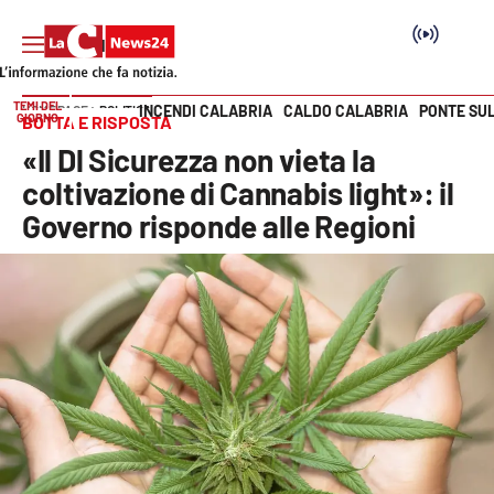
TEMI DEL
INCENDI CALABRIA
CALDO CALABRIA
PONTE SU
HOME PAGE
POLITICA
GIORNO
BOTTA E RISPOSTA
Vai
«Il Dl Sicurezza non vieta la
SEZIONI
coltivazione di Cannabis light»: il
Governo risponde alle Regioni
Cronaca
Politica
Attualità
Economia e lavoro
Italia Mondo