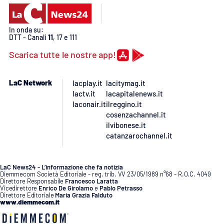
APP
In onda su:
DTT - Canali
11
, 17 e 111
Android
Scarica tutte le nostre app!
Apple
LaC Network
lacplay.it
lacitymag.it
lactv.it
lacapitalenews.it
laconair.it
ilreggino.it
cosenzachannel.it
ilvibonese.it
catanzarochannel.it
LaC News24 - L’informazione che fa notizia
Diemmecom Società Editoriale - reg. trib. VV 23/05/1989 n°68 - R.O.C. 4049
Direttore Responsabile
Francesco Laratta
Vicedirettore
Enrico De Girolamo
e
Pablo Petrasso
Direttore Editoriale
Maria Grazia Falduto
www.diemmecom.it