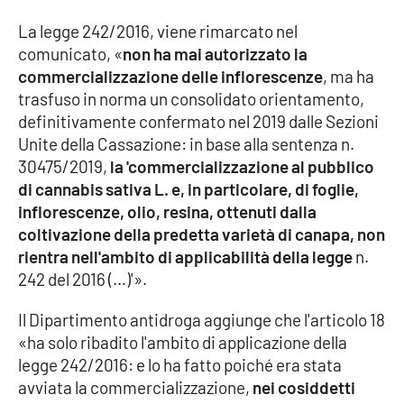
Parchi Marini Calabria
La legge 242/2016, viene rimarcato nel
comunicato, «
non ha mai autorizzato la
Leggendo Alvaro insieme
commercializzazione delle inflorescenze
, ma ha
trasfuso in norma un consolidato orientamento,
Imprese Di Calabria
definitivamente confermato nel 2019 dalle Sezioni
Unite della Cassazione: in base alla sentenza n.
Le perfidie di Antonella Grippo
30475/2019,
la 'commercializzazione al pubblico
di cannabis sativa L. e, in particolare, di foglie,
Venti di comunicazione
inflorescenze, olio, resina, ottenuti dalla
coltivazione della predetta varietà di canapa, non
rientra nell'ambito di applicabilità della legge
n.
STREAMING
242 del 2016 (…)'».
LaC TV
Il Dipartimento antidroga aggiunge che l'articolo 18
«ha solo ribadito l'ambito di applicazione della
LaC Network
legge 242/2016: e lo ha fatto poiché era stata
avviata la commercializzazione,
nei cosiddetti
LaC OnAir