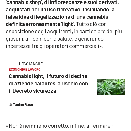
'cannabis shop', di inflorescenze e suoi derivati,
acquistati per un uso ricreativo, insinuando la
falsa idea di legalizzazione di una cannabis
EDIZIONI
LOCALI
definita erroneamente 'light'
. Tutto ciò con
esposizione degli acquirenti, in particolare dei più
Catanzaro
giovani, a rischi per la salute, e generando
incertezze fra gli operatori commerciali».
Crotone
Vibo Valentia
ECONOMIA E LAVORO
Cannabis light, il futuro di decine
Reggio Calabria
di aziende calabresi a rischio con
il Decreto sicurezza
Cosenza
Tonino Raco
Lamezia Terme
«Non è nemmeno corretto, infine, affermare -