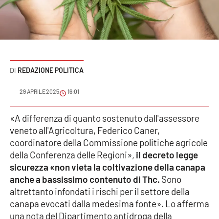
Sanità
Sport
Cultura
REDAZIONE POLITICA
Podcast
29 APRILE 2025
16:01
Meteo
«A differenza di quanto sostenuto dall'assessore
veneto all'Agricoltura, Federico Caner,
Editoriali
coordinatore della Commissione politiche agricole
della Conferenza delle Regioni»,
il decreto legge
sicurezza «non vieta la coltivazione della canapa
VIDEO
anche a bassissimo contenuto di Thc.
Sono
Ambiente
altrettanto infondati i rischi per il settore della
canapa evocati dalla medesima fonte». Lo afferma
Cronaca
una nota del Dipartimento antidroga della