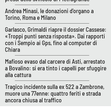
Lacplay.it
Andrea Minasi, le donazioni d'organo a
Lactv.it
Torino, Roma e Milano
Laconair.it
Garlasco, Grimaldi riapre il dossier Cassese:
«Troppi punti senza risposta». Dai rapporti
Lacitymag.it
con i Sempio ai Gps, fino al computer di
Chiara
Lacapitalenews.it
Mafioso evaso dal carcere di Asti, arrestato
Ilreggino.it
a Bovalino: si era tinto i capelli per sfuggire
alla cattura
Cosenzachannel.it
Tragico incidente sulla ex 522 a Zambrone,
Ilvibonese.it
muore una 77enne: quattro feriti e strada
ancora chiusa al traffico
Catanzarochannel.it