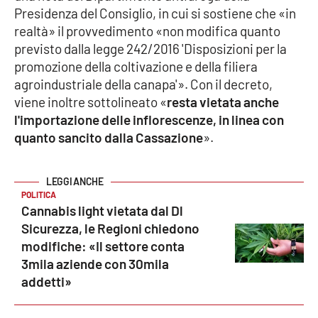
Presidenza del Consiglio, in cui si sostiene che «in
realtà» il provvedimento «non modifica quanto
Cultura
previsto dalla legge 242/2016 'Disposizioni per la
promozione della coltivazione e della filiera
Economia e Lavoro
agroindustriale della canapa'». Con il decreto,
viene inoltre sottolineato «
resta vietata anche
Politica
l'importazione delle inflorescenze, in linea con
quanto sancito dalla Cassazione
».
Sanità
Società
POLITICA
Cannabis light vietata dal Dl
Sport
Sicurezza, le Regioni chiedono
modifiche: «Il settore conta
3mila aziende con 30mila
RUBRICHE
addetti»
Good Morning Vietnam