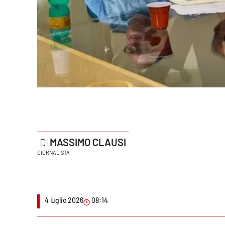
Politica
Sanità
Società
Sport
Rubriche
Good Morning Vietnam
MASSIMO CLAUSI
Parchi Marini Calabria
GIORNALISTA
Leggendo Alvaro insieme
Imprese Di Calabria
4 luglio 2026
08:14
Le perfidie di Antonella Grippo