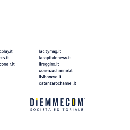
cplay.it
lacitymag.it
ctv.it
lacapitalenews.it
conair.it
ilreggino.it
cosenzachannel.it
ilvibonese.it
catanzarochannel.it