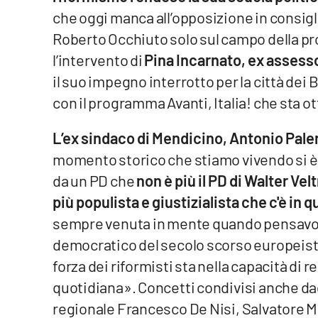
Cosenzachannel.it
che oggi manca all’opposizione in consigl
Roberto Occhiuto solo sul campo della pr
Ilvibonese.it
l’intervento di
Pina Incarnato, ex assess
il suo impegno interrotto per la città dei
Catanzarochannel.it
con il programma Avanti, Italia! che sta
App
L’ex sindaco di Mendicino, Antonio Pal
Android
momento storico che stiamo vivendo si è 
da un PD che
non è più il PD di Walter Vel
Apple
più populista e giustizialista che c'è in
sempre venuta in mente quando pensavo al
democratico del secolo scorso europeista
Vai
forza dei riformisti sta nella capacità di 
quotidiana». Concetti condivisi anche dagli
regionale Francesco De Nisi, Salvatore M