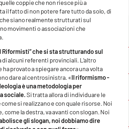
 quelle coppie che non riesce più a
 il fatto di non potere fare tutto da solo, di
i che siano realmente strutturati sul
i sono movimenti o associazioni che
a.
 Riformisti” che si sta strutturando sul
di alcuni referenti provinciali. L’altro
e ha provato a spiegare ancora una volta
iono dare al centrosinistra. «
Il riformismo -
deologia è una metodologia per
a sociale.
Si tratta allora di individuare le
e come si realizzano e con quale risorse. Noi
he, come la destra, va avanti con slogan. Noi
abolisce gli slogan, noi dobbiamo dire
i risolverle e con quali forze»