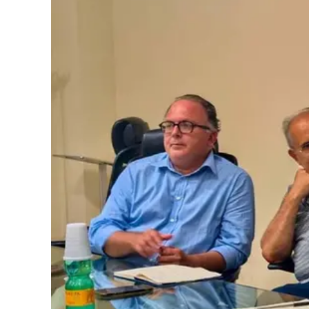
Cultura
Podcast
Meteo
Editoriali
Video
Ambiente
Cronaca
Cultura
Economia e Lavoro