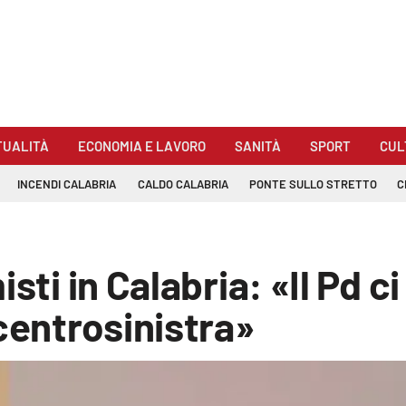
TUALITÀ
ECONOMIA E LAVORO
SANITÀ
SPORT
CUL
INCENDI CALABRIA
CALDO CALABRIA
PONTE SULLO STRETTO
C
sti in Calabria: «Il Pd c
 centrosinistra»