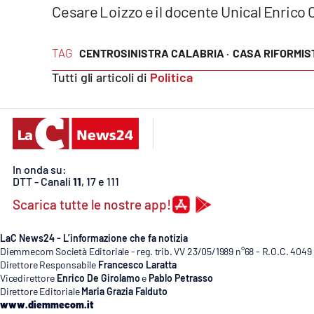
Cesare Loizzo e il docente Unical Enrico C
Privacy
TAG
CENTROSINISTRA CALABRIA ·
CASA RIFORMIST
Cookie policy
Tutti gli articoli di
Politica
Note legali
In onda su:
DTT - Canali
11
, 17 e 111
Scarica tutte le nostre app!
LaC News24 - L’informazione che fa notizia
Diemmecom Società Editoriale - reg. trib. VV 23/05/1989 n°68 - R.O.C. 4049
Direttore Responsabile
Francesco Laratta
Vicedirettore
Enrico De Girolamo
e
Pablo Petrasso
Direttore Editoriale
Maria Grazia Falduto
www.diemmecom.it