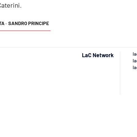
aterini.
A ·
SANDRO PRINCIPE
la
LaC Network
la
la