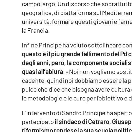
campo largo. Un discorso che soprattutto 
Food
geografica, di piattaforma sul Mediterra
Storie
università, formare questi giovani e farne
la Francia.
LaC
Network
Infine Principe ha voluto sottolineare c
questo è il più grande fallimento del Pd
Lacplay.it
degli anni, però, la componente socialis
Lactv.it
quasi all’abiura
. «Noi non vogliamo sostit
cadente, quindi noi dobbiamo essere la p
Laconair.it
pulce che dice che bisogna avere cultura d
Lacitymag.it
le metodologie e le cure per l'obiettivo e d
Lacapitalenews.it
L’intervento di Sandro Principe ha aperto 
partecipato
il sindaco di Cetraro, Giuse
Ilreggino.it
riformismo rendese la sua scuola politi