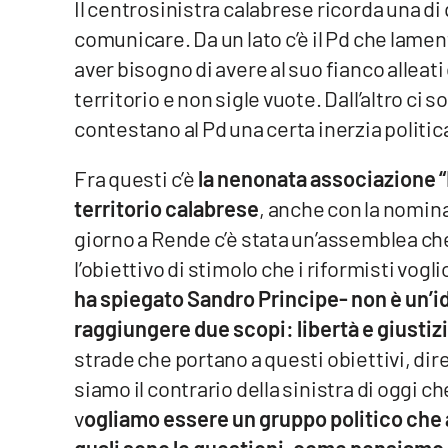
Il centrosinistra calabrese ricorda una di
comunicare. Da un lato c’è il Pd che lamenta
Venti di comunicazione
aver bisogno di avere al suo fianco alleat
territorio e non sigle vuote. Dall’altro c
Streaming
contestano al Pd una certa inerzia politic
LaC TV
Fra questi c’è
la nenonata associazione “I
LaC Network
territorio calabrese
, anche con la nomina 
LaC OnAir
giorno a Rende c’è stata un’assemblea ch
l’obiettivo di stimolo che i riformisti vogl
Edizioni
ha spiegato Sandro Principe- non è un’i
locali
raggiungere due scopi: libertà e giustizi
Catanzaro
strade che portano a questi obiettivi, dir
siamo il contrario della sinistra di oggi c
Crotone
v
ogliamo essere un gruppo politico che 
Vibo Valentia
quali sono le questioni, come pensiamo d