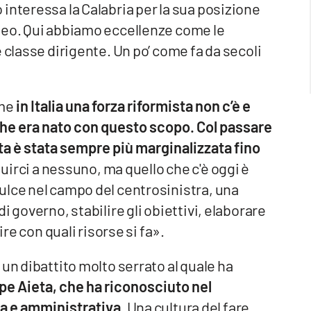
interessa la Calabria per la sua posizione
neo. Qui abbiamo eccellenze come le
 classe dirigente. Un po’ come fa da secoli
ome
in Italia una forza riformista non c’è e
 che era nato con questo scopo.
Col passare
ta è stata sempre più marginalizzata fino
uirci a nessuno, ma quello che c'è oggi è
ulce nel campo del centrosinistra, una
i governo, stabilire gli obiettivi, elaborare
ire con quali risorse si fa».
un dibattito molto serrato al quale ha
ppe Aieta, che ha riconosciuto nel
ca e amministrativa
. Una cultura del fare