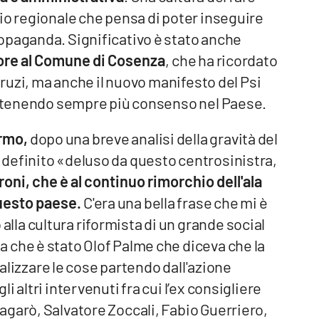
io regionale che pensa di poter inseguire
opaganda. Significativo è stato anche
ore al Comune di Cosenza
, che ha ricordato
 Bruzi, ma anche il nuovo manifesto del Psi
 ottenendo sempre più consenso nel Paese.
ermo,
dopo una breve analisi della gravità del
definito «deluso da questo centrosinistra,
troni, che è al continuo rimorchio dell'ala
 questo paese.
C'era una bella frase che mi è
la cultura riformista di un grande social
 che è stato Olof Palme che diceva che la
realizzare le cose partendo dall'azione
 altri intervenuti fra cui l’ex consigliere
agarò, Salvatore Zoccali, Fabio Guerriero,