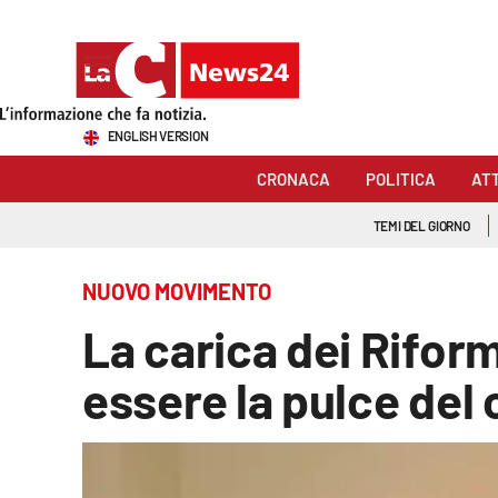
Sezioni
ENGLISH VERSION
Cronaca
CRONACA
POLITICA
AT
Politica
TEMI DEL GIORNO
Attualità
NUOVO MOVIMENTO
Economia e lavoro
La carica dei Riformi
Italia Mondo
essere la pulce del
Sanità
Sport