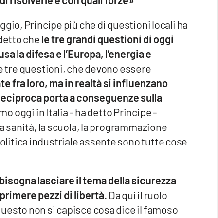
gio, Principe più che di questioni locali ha
 detto che
le tre grandi questioni di oggi
sa la difesa e l’Europa, l’energia e
 tre questioni, che devono essere
 fra loro, ma in realtà si influenzano
reciproca porta a conseguenze sulla
o oggi in Italia - ha detto Principe -
la sanità, la scuola, la programmazione
litica industriale assente sono tutte cose
bisogna lasciare il tema della sicurezza
primere pezzi di libertà.
Da qui il ruolo
uesto non si capisce cosa dice il famoso