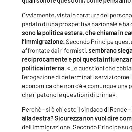
Reggio Calabria
Ovviamente, vista la caratura del personag
parlato di una prospettiva nazionale e ha
Cosenza
sono la politica estera, che chiama in cau
l’immigrazione.
Secondo Principe queste
Lamezia Terme
affrontate dai riformisti,
sembrano slegate
reciprocamente e poi questa influenza 
Progetti
speciali
politica interna
. «Le questioni che abbiam
Buona Sanità Calabria
l’erogazione di determinati servizi come 
economica che non c'è e comunque una po
La
che ripetono le questioni di prima».
Calabriavisione
Perchè - si è chiesto il sindaco di Rende -
Destinazioni
alla destra? Sicurezza non vuol dire com
Eventi
dell’immigrazione. Secondo Principe su q