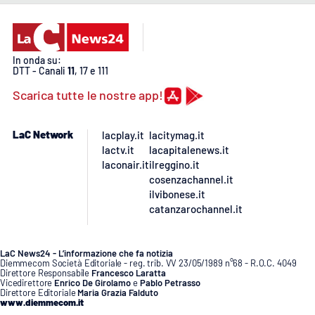
PROGETTI
SPECIALI
Buona Sanità Calabria
In onda su:
DTT - Canali
11
, 17 e 111
LA
CALABRIAVISIONE
Scarica tutte le nostre app!
Destinazioni
LaC Network
lacplay.it
lacitymag.it
lactv.it
lacapitalenews.it
Eventi
laconair.it
ilreggino.it
cosenzachannel.it
Food
ilvibonese.it
catanzarochannel.it
Storie
LaC News24 - L’informazione che fa notizia
Diemmecom Società Editoriale - reg. trib. VV 23/05/1989 n°68 - R.O.C. 4049
Direttore Responsabile
Francesco Laratta
LAC
Vicedirettore
Enrico De Girolamo
e
Pablo Petrasso
NETWORK
Direttore Editoriale
Maria Grazia Falduto
www.diemmecom.it