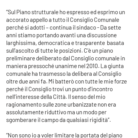
“Sul Piano strutturale ho espresso ed esprimo un
Cultura
accorato appello a tutto il Consiglio Comunale
perché si adotti – continua il sindaco - Da sette
Economia e Lavoro
anni stiamo portando avanti una discussione
larghissima, democratica e trasparente basata
Politica
sull'ascolto di tutte le posizioni. C'è un piano
preliminare deliberato dal Consiglio comunale in
Sanità
maniera pressoché unanime nel 2010. La giunta
comunale ha trasmesso la delibera al Consiglio
Società
oltre due anni fa. Mi batterò con tutte le mie forze
perché il Consiglio trovi un punto d'incontro
Sport
nell'interesse della Città. Il senso del mio
ragionamento sulle zone urbanizzate non era
assolutamente riduttivo ma un modo per
RUBRICHE
sgomberare il campo da qualsiasi rigidità”.
Good Morning Vietnam
“Non sono io a voler limitare la portata del piano