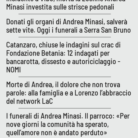
Minasi investita sulle strisce pedonali
Donati gli organi di Andrea Minasi, salverà
EDIZIONI
LOCALI
sette vite. Oggi i funerali a Serra San Bruno
Catanzaro
Catanzaro, chiuse le indagini sul crac di
Fondazione Betania: 12 indagati per
Crotone
bancarotta, dissesto e autoriciclaggio -
NOMI
Vibo Valentia
Morte di Andrea, il dolore che non trova
Reggio Calabria
parole: alla famiglia e a Lorenzo l’abbraccio
del network LaC
Cosenza
I funerali di Andrea Minasi. Il parroco: «Per
Lamezia Terme
nove giorni la comunità ha sperato,
quell’amore non è andato perduto»