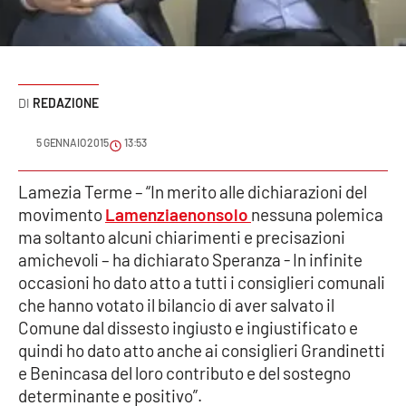
Sanità
Sport
REDAZIONE
Cultura
5 GENNAIO 2015
13:53
Podcast
Lamezia Terme – “In merito alle dichiarazioni del
Meteo
movimento
Lamenziaenonsolo
nessuna polemica
ma soltanto alcuni chiarimenti e precisazioni
Editoriali
amichevoli – ha dichiarato Speranza - In infinite
occasioni ho dato atto a tutti i consiglieri comunali
che hanno votato il bilancio di aver salvato il
VIDEO
Comune dal dissesto ingiusto e ingiustificato e
quindi ho dato atto anche ai consiglieri Grandinetti
Ambiente
e Benincasa del loro contributo e del sostegno
determinante e positivo”.
Cronaca