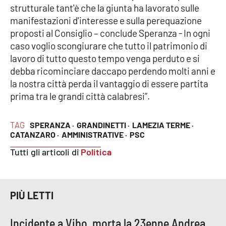
strutturale tant'è che la giunta ha lavorato sulle
Parchi Marini Calabria
manifestazioni d'interesse e sulla perequazione
proposti al Consiglio – conclude Speranza - In ogni
Leggendo Alvaro insieme
caso voglio scongiurare che tutto il patrimonio di
lavoro di tutto questo tempo venga perduto e si
Imprese Di Calabria
debba ricominciare daccapo perdendo molti anni e
la nostra città perda il vantaggio di essere partita
Le perfidie di Antonella Grippo
prima tra le grandi città calabresi”.
Venti di comunicazione
TAG
SPERANZA ·
GRANDINETTI ·
LAMEZIA TERME ·
CATANZARO ·
AMMINISTRATIVE ·
PSC
STREAMING
Tutti gli articoli di
Politica
LaC TV
PIÙ LETTI
LaC Network
Incidente a Vibo, morta la 23enne Andrea
LaC OnAir