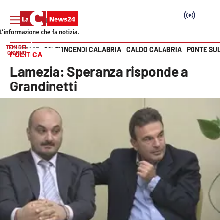
TEMI DEL
INCENDI CALABRIA
CALDO CALABRIA
PONTE SU
HOME PAGE
POLITICA
GIORNO
POLITICA
Vai
Lamezia: Speranza risponde a
SEZIONI
Grandinetti
Cronaca
Politica
Attualità
Economia e lavoro
Italia Mondo