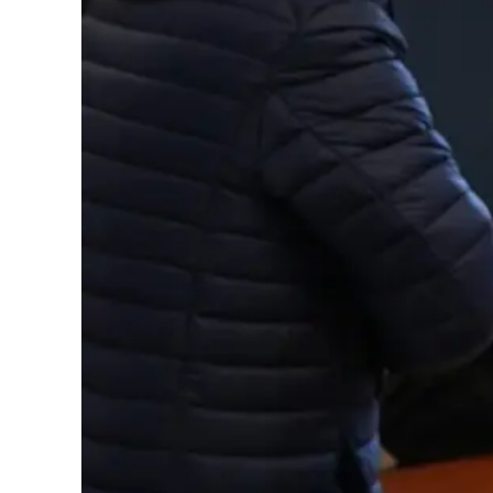
Cultura
Podcast
Meteo
Editoriali
Video
Ambiente
Cronaca
Cultura
Economia e Lavoro