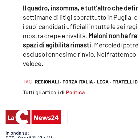
Cosenzachannel.it
Il quadro, insomma, è tutt’altro che defi
settimane di litigi soprattutto in Puglia, 
Ilvibonese.it
i suoi candidati ufficiali in tutte le sei reg
mostra crepe e rivalità.
Meloni non ha fret
Catanzarochannel.it
spazi di agibilità rimasti.
Mercoledì potre
escluso l’ennesimo rinvio. Nel frattempo, 
App
veloce.
Android
Apple
TAG
REGIONALI ·
FORZA ITALIA ·
LEGA ·
FRATELLI D
Tutti gli articoli di
Politica
Vai
In onda su:
DTT - Canali
11
, 17 e 111