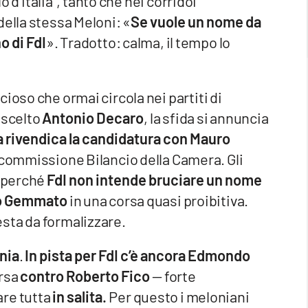
lo d’Italia”, tanto che nei corridoi
della stessa Meloni: «
Se vuole un nome da
o di FdI
». Tradotto: calma, il tempo lo
ioso che ormai circola nei partiti di
a scelto
Antonio Decaro
, la sfida si annuncia
ia rivendica la candidatura con Mauro
 commissione Bilancio della Camera. Gli
e perché
FdI non intende bruciare un nome
lo Gemmato
in una corsa quasi proibitiva.
sta da formalizzare.
nia
.
In pista per FdI c’è ancora Edmondo
orsa
contro Roberto Fico
— forte
re tutta
in salita.
Per questo i meloniani