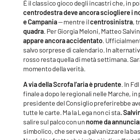
È il classico gioco degli incastri che, in 
centrodestra deve ancora sciogliere i nod
Venti di comunicazione
e Campania
— mentre il
centrosinistra
, t
quadra
. Per Giorgia Meloni, Matteo Salvini
Streaming
appare ancora accidentato
. Ufficialment
LaC TV
salvo sorprese di calendario. In alternativ
LaC Network
rosso resta quella di metà settimana. Sarà 
momento della verità.
LaC OnAir
A via della Scrofa l’aria è prudente
. In F
Edizioni
finale a dopo le regionali nelle Marche, i
locali
presidente del Consiglio preferirebbe av
Catanzaro
tutte le carte. Ma la Lega non ci sta
. Salvi
salire sul palco con un
nome da annunciare
Crotone
simbolico, che serve a galvanizzare la bas
Vibo Valentia