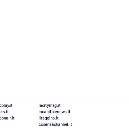
cplay.it
lacitymag.it
ctv.it
lacapitalenews.it
conair.it
ilreggino.it
cosenzachannel.it