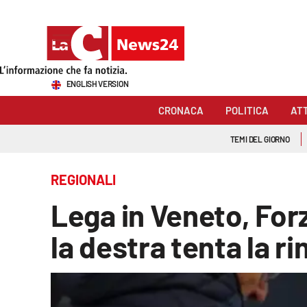
Sezioni
ENGLISH VERSION
Cronaca
CRONACA
POLITICA
AT
Politica
TEMI DEL GIORNO
Attualità
REGIONALI
Economia e lavoro
Lega in Veneto, Forz
Italia Mondo
la destra tenta la r
Sanità
Sport