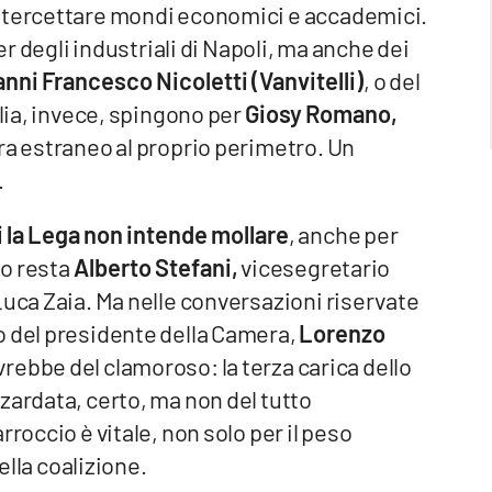
intercettare mondi economici e accademici.
er degli industriali di Napoli, ma anche dei
anni Francesco Nicoletti (Vanvitelli)
, o del
lia, invece, spingono per
Giosy Romano,
ra estraneo al proprio perimetro. Un
.
i la Lega non intende mollare
,
anche per
to resta
Alberto Stefani,
vicesegretario
Luca Zaia. Ma nelle conversazioni riservate
o del presidente della Camera,
Lorenzo
ebbe del clamoroso: la terza carica dello
zardata, certo, ma non del tutto
roccio è vitale, non solo per il peso
della coalizione.