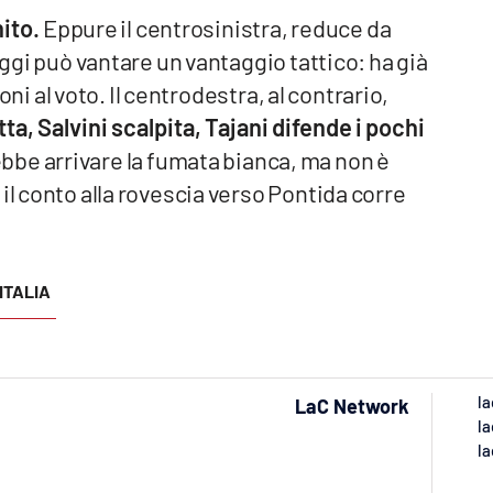
nito.
Eppure il centrosinistra, reduce da
oggi può vantare un vantaggio tattico: ha già
ioni al voto. Il centrodestra, al contrario,
ta, Salvini scalpita, Tajani difende i pochi
bbe arrivare la fumata bianca, ma non è
il conto alla rovescia verso Pontida corre
ITALIA
la
LaC Network
la
la