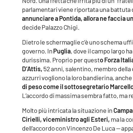
Nord. Una fretta che irrita più di un “fratel
parlamentari viene riportata una battuta 
Reggio Calabria
annunciare a Pontida, allora ne faccia un
decide Palazzo Chigi.
Cosenza
Lamezia Terme
Dietro le schermaglie c’è uno schema uffic
governo. In
Puglia
, dove il campo largo h
durissima. Proprio per quest
o Forza Ital
Progetti
speciali
D’Attis,
52 anni, salentino, membro della
Buona Sanità Calabria
azzurri vogliono la loro bandierina, anch
di peso come il sottosegretario Marcel
La
L’accordo di massima sembra fatto, ma re
Calabriavisione
Destinazioni
Molto più intricata la situazione in
Campa
Cirielli, viceministro agli Esteri,
ma la c
Eventi
dell’accordo con Vincenzo De Luca — appa