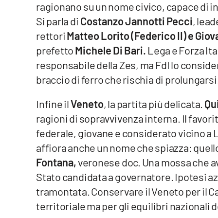
ragionano su un nome civico, capace di 
Food
Si parla di
Costanzo Jannotti Pecci
, lead
Storie
rettori
Matteo Lorito (Federico II) e Giov
prefetto
Michele Di Bari.
Lega e Forza Ita
LaC
responsabile della Zes, ma FdI lo conside
Network
braccio di ferro che rischia di prolungarsi
Lacplay.it
Infine il
Veneto
, la partita più delicata.
Qu
Lactv.it
ragioni di sopravvivenza interna. Il favori
federale, giovane e considerato vicino a 
Laconair.it
affiora anche un nome che spiazza: quell
Lacitymag.it
Fontana,
veronese doc. Una mossa che avr
Stato candidata a governatore. Ipotesi az
Lacapitalenews.it
tramontata. Conservare il Veneto per il Car
Ilreggino.it
territoriale ma per gli equilibri nazionali 