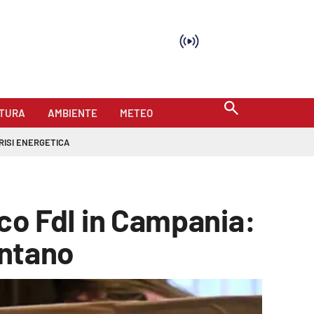
TURA
AMBIENTE
METEO
RISI ENERGETICA
vico FdI in Campania:
ontano