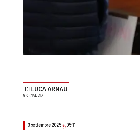
Politica
Sanità
Società
Sport
Rubriche
Good Morning Vietnam
LUCA ARNAÙ
Parchi Marini Calabria
GIORNALISTA
Leggendo Alvaro insieme
Imprese Di Calabria
9 settembre 2025
05:11
Le perfidie di Antonella Grippo