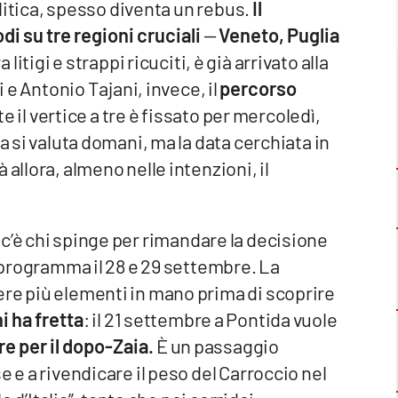
politica, spesso diventa un rebus.
Il
i su tre regioni cruciali
—
Veneto, Puglia
ra litigi e strappi ricuciti, è già arrivato alla
 e Antonio Tajani, invece, il
percorso
e il vertice a tre è fissato per mercoledì,
a si valuta domani, ma la data cerchiata in
allora, almeno nelle intenzioni, il
dI c’è chi spinge per rimandare la decisione
n programma il 28 e 29 settembre. La
ere più elementi in mano prima di scoprire
ni ha fretta
: il 21 settembre a Pontida vuole
 per il dopo-Zaia.
È un passaggio
e e a rivendicare il peso del Carroccio nel