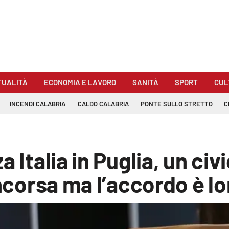
TUALITÀ
ECONOMIA E LAVORO
SANITÀ
SPORT
CUL
INCENDI CALABRIA
CALDO CALABRIA
PONTE SULLO STRETTO
C
a Italia in Puglia, un ci
incorsa ma l’accordo è l