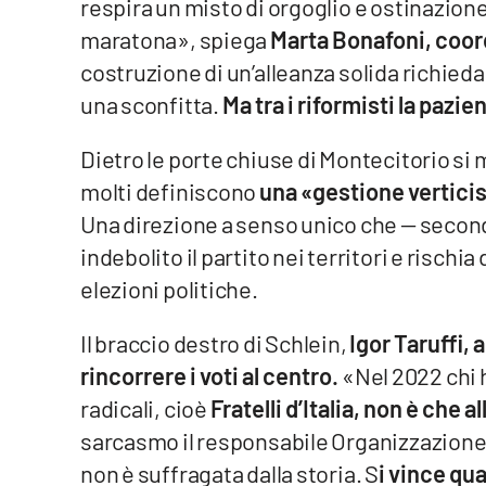
respira un misto di orgoglio e ostinazion
maratona», spiega
Marta Bonafoni, coor
Reggio Calabria
costruzione di un’alleanza solida richied
Cosenza
una sconfitta.
Ma tra i riformisti la pazi
Lamezia Terme
Dietro le porte chiuse di Montecitorio si 
molti definiscono
una «gestione verticis
Progetti
Una direzione a senso unico che — secondo
speciali
indebolito il partito nei territori e rischia 
Buona Sanità Calabria
elezioni politiche.
Il braccio destro di Schlein,
Igor Taruffi, 
La
Calabriavisione
rincorrere i voti al centro.
«Nel 2022 chi 
Destinazioni
radicali, cioè
Fratelli d’Italia, non è che 
sarcasmo il responsabile Organizzazione. 
Eventi
non è suffragata dalla storia. S
i vince qua