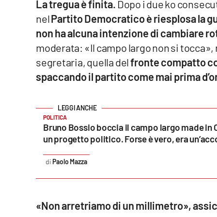
La tregua è finita.
Dopo i due ko consecuti
nel
Partito Democratico è riesplosa la gue
Venti di comunicazione
non ha alcuna intenzione di cambiare ro
moderata: «Il campo largo non si tocca», r
Streaming
segretaria, quella del
fronte compatto con 
LaC TV
spaccando il partito come mai prima d’o
LaC Network
LaC OnAir
POLITICA
Bruno Bossio boccia il campo largo made in C
un progetto politico. Forse è vero, era un’ac
Edizioni
locali
Paolo Mazza
Catanzaro
Crotone
«Non arretriamo di un millimetro», assic
Vibo Valentia