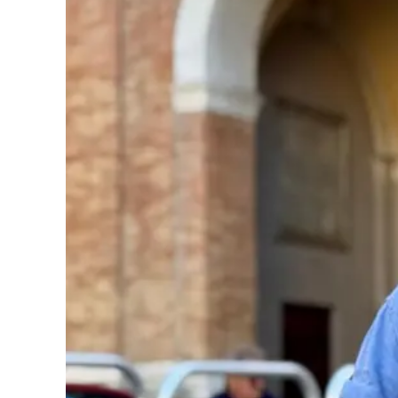
Cultura
Podcast
Meteo
Editoriali
Video
Ambiente
Cronaca
Cultura
Economia e Lavoro