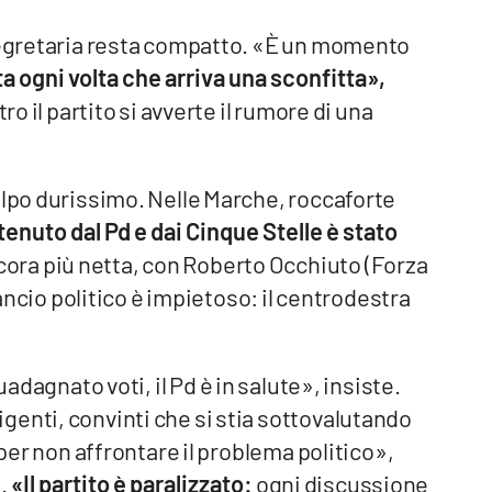
 segretaria resta compatto. «È un momento
ogni volta che arriva una sconfitta»,
ro il partito si avverte il rumore di una
olpo durissimo. Nelle Marche, roccaforte
tenuto dal Pd e dai Cinque Stelle è stato
 ancora più netta, con Roberto Occhiuto (Forza
lancio politico è impietoso: il centrodestra
dagnato voti, il Pd è in salute», insiste.
genti, convinti che si stia sottovalutando
 per non affrontare il problema politico»,
i.
«Il partito è paralizzato:
ogni discussione