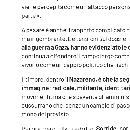
viene percepita come un attacco personale
Privacy
parte».
Cookie policy
A pesare è anche il rapporto complicato 
ma ingombrante. Le tensioni sul dossier 
Note legali
alla guerra a Gaza, hanno evidenziato le d
continua a difendere il campo largo come “
vivono come un cappio politico che rischia 
Il timore, dentro il
Nazareno, è che la segr
immagine: radicale, militante, identitar
movimenti, ma che spaventa gli amministrat
sussurrano che, senza un cambio di passo
meno del previsto.
Per ora, però, Elly tira dritto.
Sorride, par