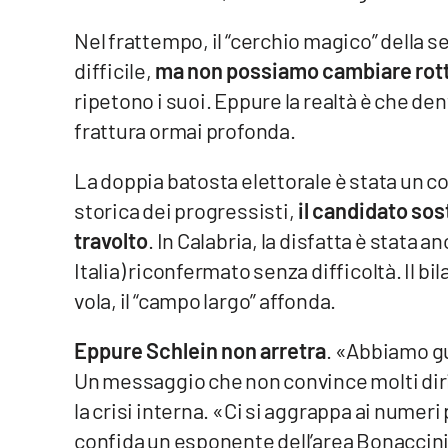
Cosenzachannel.it
Nel frattempo, il “cerchio magico” della
difficile,
ma non possiamo cambiare rotta 
Ilvibonese.it
ripetono i suoi. Eppure la realtà è che dent
Catanzarochannel.it
frattura ormai profonda.
La doppia batosta elettorale è stata un c
App
storica dei progressisti,
il candidato sos
Android
travolto
. In Calabria, la disfatta è stata
Apple
Italia) riconfermato senza difficoltà. Il bi
vola, il “campo largo” affonda.
Eppure Schlein non arretra
. «Abbiamo gua
Vai
Un messaggio che non convince molti diri
la crisi interna. «Ci si aggrappa ai numeri
confida un esponente dell’area Bonaccin