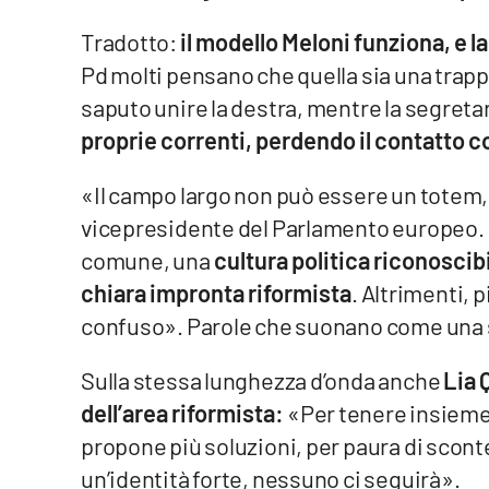
Food
Tradotto:
il modello Meloni funziona, e la
Storie
Pd molti pensano che quella sia una trappol
saputo unire la destra, mentre la segreta
proprie correnti, perdendo il contatto c
LaC
Network
«Il campo largo non può essere un totem, 
Lacplay.it
vicepresidente del Parlamento europeo. 
Lactv.it
comune, una
cultura politica riconoscib
chiara impronta riformista
. Altrimenti,
Laconair.it
confuso». Parole che suonano come una sf
Lacitymag.it
Sulla stessa lunghezza d’onda anche
Lia 
Lacapitalenews.it
dell’area riformista:
«Per tenere insieme l
propone più soluzioni, per paura di scont
Ilreggino.it
un’identità forte, nessuno ci seguirà».