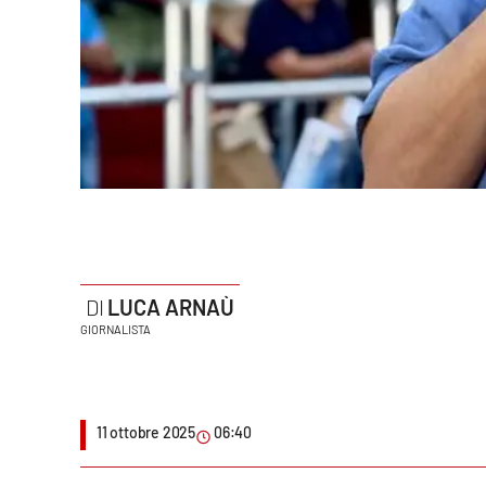
Politica
Sanità
Società
Sport
Rubriche
Good Morning Vietnam
LUCA ARNAÙ
Parchi Marini Calabria
GIORNALISTA
Leggendo Alvaro insieme
Imprese Di Calabria
11 ottobre 2025
06:40
Le perfidie di Antonella Grippo