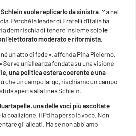
 Schlein vuole replicarlo da sinistra
. Ma nel
a. Perché la leader di Fratelli d’Italia ha
ria dem rischia di tenere insieme solo
le
on l’elettorato moderato e riformista.
né un atto di fede», affonda Pina Picierno,
«Serve un’alleanza fondata su una visione
ile, una politica estera coerente e una
 più che un campo largo, rischiamo un campo
ida aperta alla linea Schlein.
Quartapelle, una delle voci più ascoltate
a coalizione, il Pd ha perso la voce. Non
entare gli alleati. Ma se non abbiamo