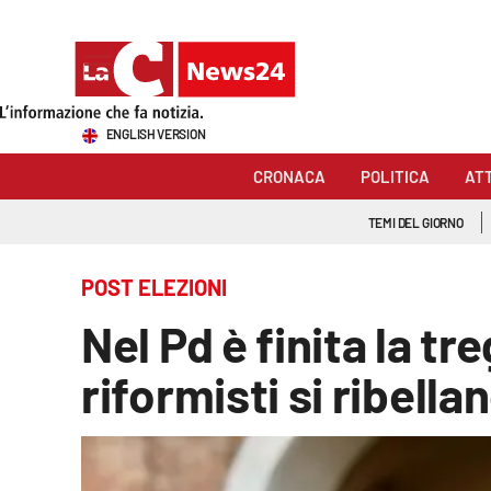
Sezioni
ENGLISH VERSION
Cronaca
CRONACA
POLITICA
AT
Politica
TEMI DEL GIORNO
Attualità
POST ELEZIONI
Economia e lavoro
Nel Pd è finita la tr
Italia Mondo
riformisti si ribellan
Sanità
Sport