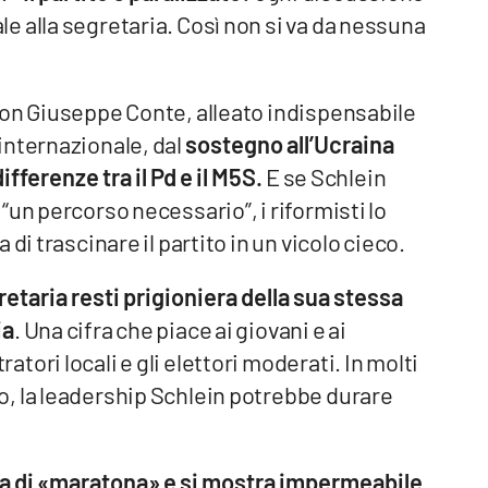
 alla segretaria. Così non si va da nessuna
con Giuseppe Conte, alleato indispensabile
internazionale, dal
sostegno all’Ucraina
ifferenze tra il Pd e il M5S.
E se Schlein
un percorso necessario”, i riformisti lo
di trascinare il partito in un vicolo cieco.
etaria resti prigioniera della sua stessa
ia
. Una cifra che piace ai giovani e ai
ori locali e gli elettori moderati. In molti
, la leadership Schlein potrebbe durare
la di «maratona» e si mostra impermeabile