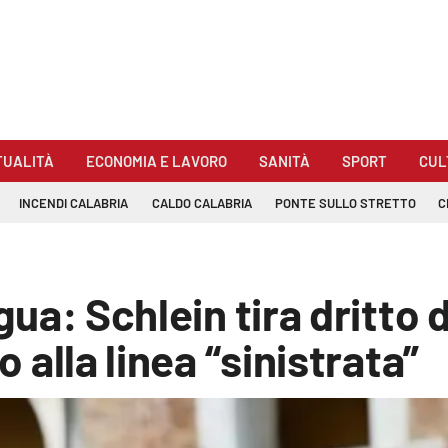
TUALITÀ
ECONOMIA E LAVORO
SANITÀ
SPORT
CUL
INCENDI CALABRIA
CALDO CALABRIA
PONTE SULLO STRETTO
C
egua: Schlein tira dritto 
o alla linea “sinistrata”