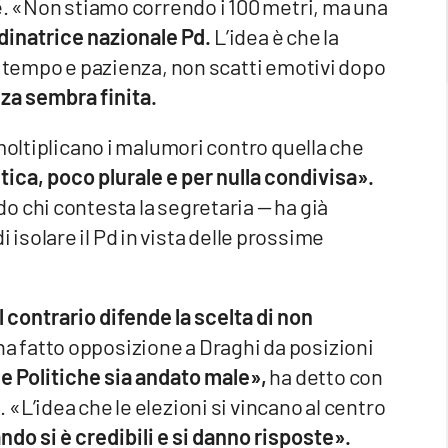
e. «Non stiamo correndo i 100 metri, ma una
dinatrice nazionale Pd.
L’idea è che la
a tempo e pazienza, non scatti emotivi dopo
enza sembra finita.
moltiplicano i malumori contro quella che
tica, poco plurale e per nulla condivisa».
 chi contesta la segretaria — ha già
di isolare il Pd in vista delle prossime
al contrario difende la scelta di non
ha fatto opposizione a Draghi da posizioni
alle Politiche sia andato male»,
ha detto con
«L’idea che le elezioni si vincano al centro
ndo si è credibili e si danno risposte».