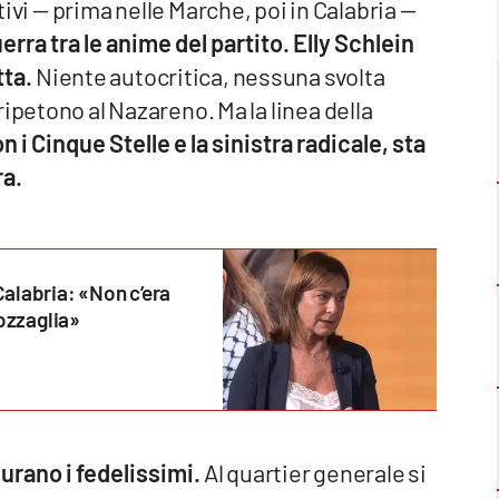
vi — prima nelle Marche, poi in Calabria —
rra tra le anime del partito. Elly Schlein
tta.
Niente autocritica, nessuna svolta
ipetono al Nazareno. Ma la linea della
i Cinque Stelle e la sinistra radicale, sta
ra.
alabria: «Non c’era
cozzaglia»
urano i fedelissimi.
Al quartier generale si