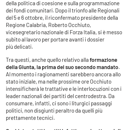
della politica di coesione e sulla programmazione
dei fondi comunitari. Dopo il trionfo alle Regionali
Cultura
del 5 e 6 ottobre, il riconfermato presidente della
Regione Calabria, Roberto Occhiuto,
Economia e Lavoro
vicesegretario nazionale di Forza Italia, si è messo
subito al lavoro per portare avanti i dossier
Politica
più delicati.
Sanità
Tra questi, anche quello relativo alla
formazione
della Giunta, la prima del suo secondo mandato
.
Società
Al momento i ragionamenti sarebbero ancora allo
stato iniziale, ma nelle prossime ore Occhiuto
Sport
intensificherà le trattative e le interlocuzioni con i
leader nazionali dei partiti del centrodestra. Da
consumare, infatti, ci sono i liturgici passaggi
RUBRICHE
politici, non disgiunti peraltro da quelli più
prettamente tecnici.
Good Morning Vietnam