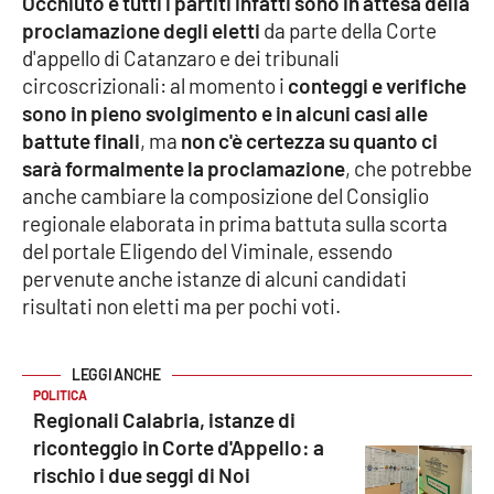
Occhiuto e tutti i partiti infatti sono in attesa della
Parchi Marini Calabria
proclamazione degli eletti
da parte della Corte
d'appello di Catanzaro e dei tribunali
Leggendo Alvaro insieme
circoscrizionali: al momento i
conteggi e verifiche
sono in pieno svolgimento e in alcuni casi alle
Imprese Di Calabria
battute finali
, ma
non c'è certezza su quanto ci
sarà formalmente la proclamazione
, che potrebbe
Le perfidie di Antonella Grippo
anche cambiare la composizione del Consiglio
regionale elaborata in prima battuta sulla scorta
Venti di comunicazione
del portale Eligendo del Viminale, essendo
pervenute anche istanze di alcuni candidati
risultati non eletti ma per pochi voti.
STREAMING
LaC TV
POLITICA
Regionali Calabria, istanze di
LaC Network
riconteggio in Corte d'Appello: a
rischio i due seggi di Noi
LaC OnAir