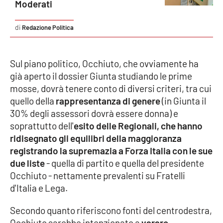
Moderati
Redazione Politica
EDIZIONI
LOCALI
Catanzaro
Sul piano politico, Occhiuto, che ovviamente ha
già aperto il dossier Giunta studiando le prime
Crotone
mosse, dovrà tenere conto di diversi criteri, tra cui
quello della
rappresentanza di genere
(in Giunta il
Vibo Valentia
30% degli assessori dovrà essere donna) e
soprattutto dell'
esito delle Regionali, che hanno
Reggio Calabria
ridisegnato gli equilibri della maggioranza
registrando la supremazia a Forza Italia con le sue
Cosenza
due liste
- quella di partito e quella del presidente
Occhiuto - nettamente prevalenti su Fratelli
Lamezia Terme
d'Italia e Lega.
Secondo quanto riferiscono fonti del centrodestra,
Occhiuto sarebbe intenzionato a
varare