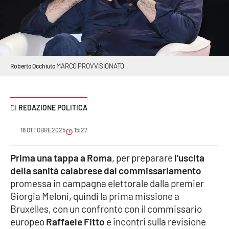
Sanità
Sport
Cultura
MARCO PROVVISIONATO
Roberto Occhiuto
Podcast
REDAZIONE POLITICA
Meteo
16 OTTOBRE 2025
15:27
Editoriali
Prima una tappa a Roma
, per preparare
l'uscita
della sanità calabrese dal commissariamento
VIDEO
promessa in campagna elettorale dalla premier
Giorgia Meloni, quindi la prima missione a
Ambiente
Bruxelles, con un confronto con il commissario
europeo
Raffaele Fitto
e incontri sulla revisione
Cronaca