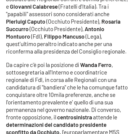
Lacplay.it
e
Giovanni Calabrese
(Fratelli d'Italia). Tra i
"papabili" assessori sono considerati anche
Lactv.it
Pierluigi Caputo
(Occhiuto Presidente),
Rosaria
Succurro
(Occhiuto Presidente),
Antonio
Laconair.it
Montuoro
(FdI),
Filippo Mancuso
(Lega),
quest'ultimo peraltro indicato anche per una
Lacitymag.it
riconferma alla presidenza del Consiglio regionale.
Lacapitalenews.it
Da capire c'è poi la posizione di
Wanda Ferro
,
sottosegretaria all'Interno e coordinatrice
Ilreggino.it
regionale di FdI, in corsa alle Regionali con una
candidatura di "bandiera" che le ha comunque fatto
Cosenzachannel.it
conquistare oltre 10mila preferenze, anche se
l'orientamento prevalente e' quello di una sua
Ilvibonese.it
permanenza nel governo nazionale. Di converso,
fronte opposizione, il
centrosinistra
attende le
Catanzarochannel.it
determinazioni del candidato presidente
sconfitto da Occhiuto,
l'europarlamentare M5S