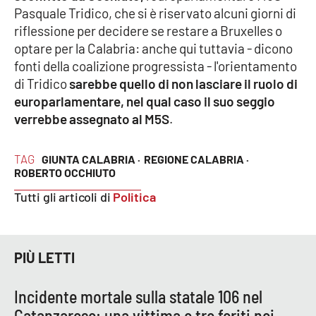
Pasquale Tridico, che si è riservato alcuni giorni di
APP
riflessione per decidere se restare a Bruxelles o
optare per la Calabria: anche qui tuttavia - dicono
Android
fonti della coalizione progressista - l'orientamento
di Tridico
sarebbe quello di non lasciare il ruolo di
Apple
europarlamentare, nel qual caso il suo seggio
verrebbe assegnato al M5S
.
TAG
GIUNTA CALABRIA ·
REGIONE CALABRIA ·
ROBERTO OCCHIUTO
Tutti gli articoli di
Politica
PIÙ LETTI
Incidente mortale sulla statale 106 nel
Catanzarese: una vittima e tre feriti nei