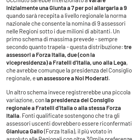
PROGETTI
SPECIALI
inizialmente una Giunta a 7 per poi allargarla a 9
quando sarà recepita a livello regionale la norma
Buona Sanità Calabria
nazionale che consente la nomina di 9 assessori
nelle Regioni sotto i due milioni di abitanti. Un
primo schema di massima prevede - sempre
LA
CALABRIAVISIONE
secondo quanto trapela - questa distribuzione:
tre
assessori a Forza Italia,
due (con la
Destinazioni
vicepresidenza) a Fratelli d'Italia, uno alla Lega
,
che avrebbe comunque la presidenza del Consiglio
Eventi
regionale, e
un assessore a Noi Moderati
.
Food
Un altro schema invece registrerebbe una piccola
variazione, con
la presidenza del Consiglio
Storie
regionale a Fratelli d'Italia o alla stessa Forza
Italia
. Fonti qualificate sostengono che tra gli
assessori uscenti dovrebbero essere riconfermati
LAC
NETWORK
Gianluca Gallo
(Forza Italia), il più votato in
assoluto alle Regionali con oltre 30mila preferenze,