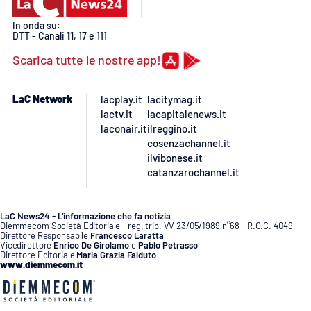
In onda su:
DTT - Canali
11
, 17 e 111
Scarica tutte le nostre app!
LaC Network
lacplay.it
lacitymag.it
lactv.it
lacapitalenews.it
laconair.it
ilreggino.it
cosenzachannel.it
ilvibonese.it
catanzarochannel.it
LaC News24 - L’informazione che fa notizia
Diemmecom Società Editoriale - reg. trib. VV 23/05/1989 n°68 - R.O.C. 4049
Direttore Responsabile
Francesco Laratta
Vicedirettore
Enrico De Girolamo
e
Pablo Petrasso
Direttore Editoriale
Maria Grazia Falduto
www.diemmecom.it