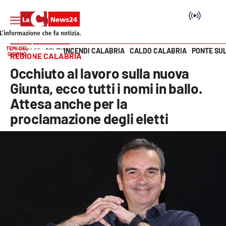
TEMI DEL
INCENDI CALABRIA
CALDO CALABRIA
PONTE SU
HOME PAGE
POLITICA
GIORNO
REGIONE CALABRIA
Vai
Occhiuto al lavoro sulla nuova
SEZIONI
Giunta, ecco tutti i nomi in ballo.
Attesa anche per la
Cronaca
proclamazione degli eletti
Politica
Attualità
Economia e lavoro
Italia Mondo