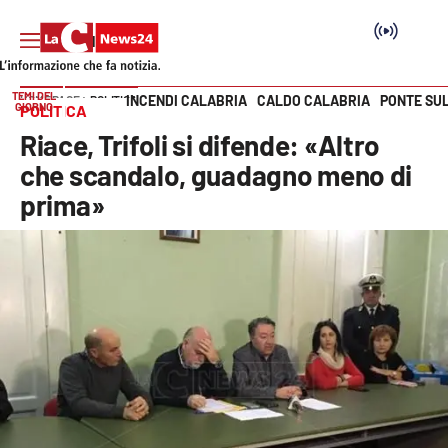
TEMI DEL
INCENDI CALABRIA
CALDO CALABRIA
PONTE SU
HOME PAGE
POLITICA
GIORNO
POLITICA
Vai
Riace, Trifoli si difende: «Altro
SEZIONI
che scandalo, guadagno meno di
prima»
Cronaca
Politica
Attualità
Economia e lavoro
Italia Mondo