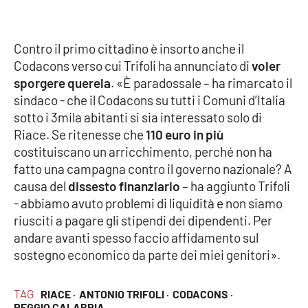
Parchi Marini Calabria
Contro il primo cittadino è insorto anche il
Leggendo Alvaro insieme
Codacons verso cui Trifoli ha annunciato di
voler
sporgere querela
. «È paradossale – ha rimarcato il
Imprese Di Calabria
sindaco - che il Codacons su tutti i Comuni d’Italia
sotto i 3mila abitanti si sia interessato solo di
Le perfidie di Antonella Grippo
Riace. Se ritenesse che
110 euro in più
costituiscano un arricchimento, perché non ha
Venti di comunicazione
fatto una campagna contro il governo nazionale? A
causa del
dissesto finanziario
– ha aggiunto Trifoli
- abbiamo avuto problemi di liquidità e non siamo
STREAMING
riusciti a pagare gli stipendi dei dipendenti. Per
LaC TV
andare avanti spesso faccio affidamento sul
sostegno economico da parte dei miei genitori».
LaC Network
TAG
RIACE ·
ANTONIO TRIFOLI ·
CODACONS ·
LaC OnAir
REGGIO CALABRIA