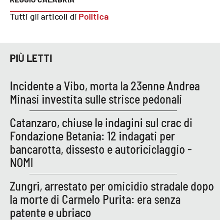
Tutti gli articoli di
Politica
EDIZIONI
LOCALI
PIÙ LETTI
Catanzaro
Incidente a Vibo, morta la 23enne Andrea
Crotone
Minasi investita sulle strisce pedonali
Vibo Valentia
Catanzaro, chiuse le indagini sul crac di
Fondazione Betania: 12 indagati per
Reggio Calabria
bancarotta, dissesto e autoriciclaggio -
Cosenza
NOMI
Zungri, arrestato per omicidio stradale dopo
Lamezia Terme
la morte di Carmelo Purita: era senza
patente e ubriaco