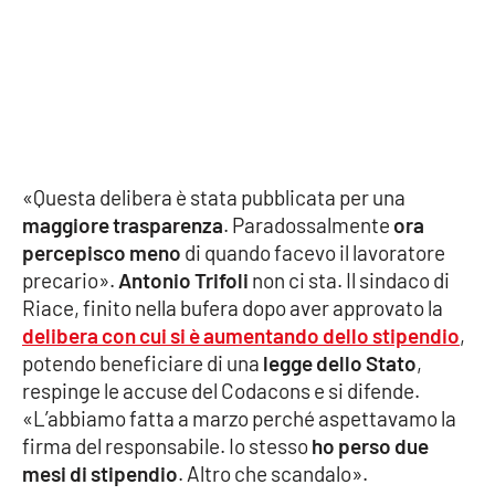
Cultura
Economia e Lavoro
Politica
«Questa delibera è stata pubblicata per una
Sanità
maggiore trasparenza
. Paradossalmente
ora
percepisco meno
di quando facevo il lavoratore
Società
precario».
Antonio Trifoli
non ci sta. Il sindaco di
Riace, finito nella bufera dopo aver approvato la
Sport
delibera con cui si è aumentando dello stipendio
,
potendo beneficiare di una
legge dello Stato
,
respinge le accuse del Codacons e si difende.
RUBRICHE
«L’abbiamo fatta a marzo perché aspettavamo la
firma del responsabile. Io stesso
ho perso due
Good Morning Vietnam
mesi di stipendio
. Altro che scandalo».