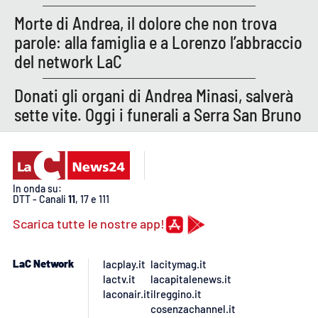
PROGETTI
SPECIALI
Morte di Andrea, il dolore che non trova
Buona Sanità Calabria
parole: alla famiglia e a Lorenzo l’abbraccio
del network LaC
LA
Donati gli organi di Andrea Minasi, salverà
CALABRIAVISIONE
sette vite. Oggi i funerali a Serra San Bruno
Destinazioni
Eventi
In onda su:
Food
DTT - Canali
11
, 17 e 111
Scarica tutte le nostre app!
Storie
LaC Network
lacplay.it
lacitymag.it
lactv.it
lacapitalenews.it
LAC
NETWORK
laconair.it
ilreggino.it
cosenzachannel.it