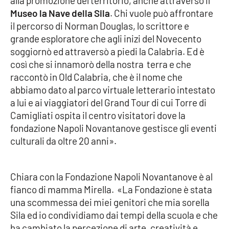
alla promozione del territorio, anche attraverso il
Museo la Nave della Sila
. Chi vuole può affrontare
APP
il percorso di Norman Douglas, lo scrittore e
grande esploratore che agli inizi del Novecento
Android
soggiornò ed attraversò a piedi la Calabria. Ed è
così che si innamorò della nostra terra e che
Apple
raccontò in Old Calabria, che è il nome che
abbiamo dato al parco virtuale letterario intestato
a lui e ai viaggiatori del Grand Tour di cui Torre di
Camigliati ospita il centro visitatori dove la
fondazione Napoli Novantanove gestisce gli eventi
culturali da oltre 20 anni».
Chiara con la Fondazione Napoli Novantanove è al
fianco di mamma Mirella. «La Fondazione è stata
una scommessa dei miei genitori che mia sorella
Sila ed io condividiamo dai tempi della scuola e che
ha cambiato la percezione di arte, creatività e