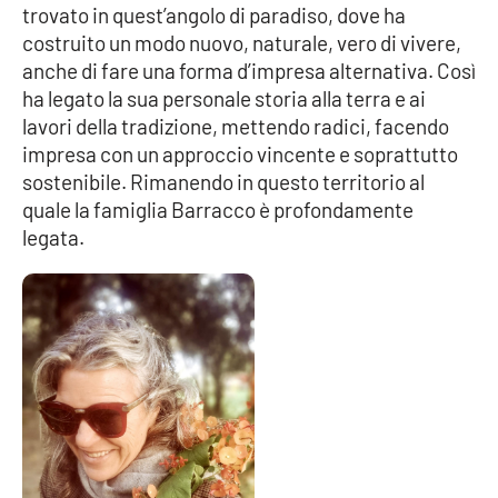
trovato in quest’angolo di paradiso, dove ha
Parchi Marini Calabria
costruito un modo nuovo, naturale, vero di vivere,
anche di fare una forma d’impresa alternativa. Così
Leggendo Alvaro insieme
ha legato la sua personale storia alla terra e ai
lavori della tradizione, mettendo radici, facendo
Imprese Di Calabria
impresa con un approccio vincente e soprattutto
sostenibile. Rimanendo in questo territorio al
Le perfidie di Antonella Grippo
quale la famiglia Barracco è profondamente
legata.
Venti di comunicazione
STREAMING
LaC TV
LaC Network
LaC OnAir