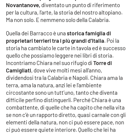
Novantanove,
diventato un punto di riferimento
per la cultura, l’arte, la storia del nostro altopiano.
Cultura
Ma non solo. E nemmeno solo della Calabria.
Economia e Lavoro
Quella dei Barracco è una
storica famiglia di
proprietari terrieri tra i più grandi d’Italia
. Poi la
Politica
storia ha cambiato le carte in tavola ed è successo
quello che possiamo leggere nei libri di storia.
Sanità
Incontriamo Chiara nel suo rifugio di
Torre di
Camigliati
, dove vive molti mesi all’anno,
Società
dividendosi tra la Calabria e Napoli. Chiara ama la
terra, ama la natura, anzi lei e l’ambiente
Sport
circostante sono un tutt’uno, tanto che diventa
difficile perfino distinguerli. Perché Chiara è una
combattente, di quelle che ha capito che nella vita
RUBRICHE
se non c’è un rapporto diretto, quasi carnale con gli
elementi della natura, non ci può essere pace, non
Good Morning Vietnam
ci può essere quiete interiore. Quello che lei ha