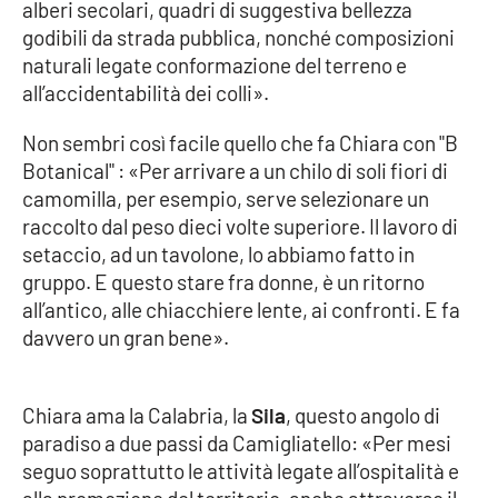
Lacplay.it
alberi secolari, quadri di suggestiva bellezza
godibili da strada pubblica, nonché composizioni
Lactv.it
naturali legate conformazione del terreno e
all’accidentabilità dei colli».
Laconair.it
Non sembri così facile quello che fa Chiara con "B
Botanical" : «Per arrivare a un chilo di soli fiori di
Lacitymag.it
camomilla, per esempio, serve selezionare un
raccolto dal peso dieci volte superiore. Il lavoro di
Lacapitalenews.it
setaccio, ad un tavolone, lo abbiamo fatto in
gruppo. E questo stare fra donne, è un ritorno
Ilreggino.it
all’antico, alle chiacchiere lente, ai confronti. E fa
davvero un gran bene».
Cosenzachannel.it
Ilvibonese.it
Chiara ama la Calabria, la
Sila
, questo angolo di
paradiso a due passi da Camigliatello: «Per mesi
Catanzarochannel.it
seguo soprattutto le attività legate all’ospitalità e