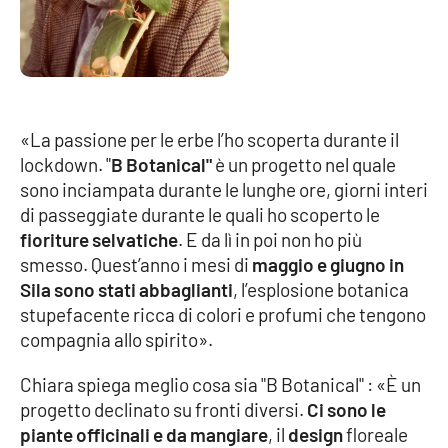
EDIZIONI
LOCALI
Catanzaro
«La passione per le erbe l’ho scoperta durante il
lockdown. "
B Botanical"
è un progetto nel quale
Crotone
sono inciampata durante le lunghe ore, giorni interi
di passeggiate durante le quali ho scoperto le
Vibo Valentia
fioriture selvatiche
. E da lì in poi non ho più
smesso. Quest’anno i mesi di
maggio e giugno in
Reggio Calabria
Sila sono stati abbaglianti
, l’esplosione botanica
stupefacente ricca di colori e profumi che tengono
Cosenza
compagnia allo spirito».
Lamezia Terme
Chiara spiega meglio cosa sia "B Botanical" : «È un
progetto declinato su fronti diversi.
Ci sono le
piante officinali e da mangiare
, il
design
floreale