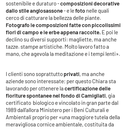
PROGETTI
SPECIALI
sostenibile e duraturo -
composizioni decorative
dallo stile anglosassone
- e le
foto
nelle quali
Buona Sanità Calabria
cerco di catturare la bellezza delle piante.
Fotografo le composizioni fatte con piccolissimi
fiori di campo e le erbe appena raccolte.
E poi le
LA
CALABRIAVISIONE
declino su diversi supporti: magliette, ma anche
tazze. stampe artistiche. Molto lavoro fatto a
Destinazioni
mano, che agevola la meditazione e i tempi lenti».
Eventi
I clienti sono soprattutto
privati
, ma anche
Food
aziende sono interessate; per questo Chiara sta
lavorando per ottenere la
certificazione delle
Storie
fioriture spontanee nel fondo di Camigliati
, gia
certificato biologico e vincolato in gran parte dal
1989 dall’allora Ministero per i Beni Culturali e
LAC
Ambientali proprio per «una maggiore tutela della
NETWORK
meravigliosa cornice ambientale, costituita da