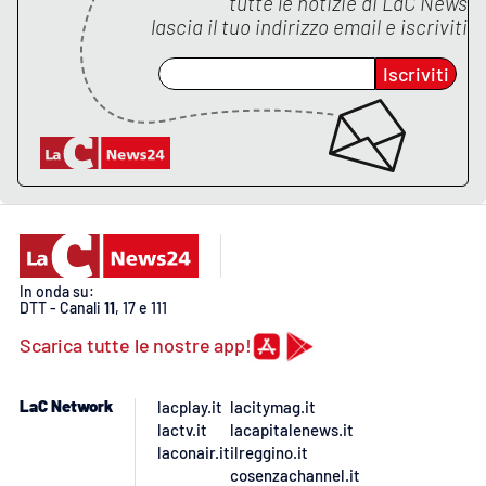
tutte le notizie di
LaC News
lascia il tuo indirizzo email e iscriviti
Iscriviti
In onda su:
DTT - Canali
11
, 17 e 111
Scarica tutte le nostre app!
LaC Network
lacplay.it
lacitymag.it
lactv.it
lacapitalenews.it
laconair.it
ilreggino.it
cosenzachannel.it