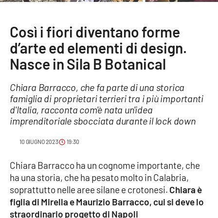
Sanità
Così i fiori diventano forme
Sport
d’arte ed elementi di design.
Cultura
Nasce in Sila B Botanical
Podcast
Chiara Barracco, che fa parte di una storica
famiglia di proprietari terrieri tra i più importanti
Meteo
d'Italia, racconta com'è nata un'idea
imprenditoriale sbocciata durante il lock down
Editoriali
10 GIUGNO 2023
19:30
Chiara Barracco ha un cognome importante, che
VIDEO
ha una storia, che ha pesato molto in Calabria,
soprattutto nelle aree silane e crotonesi.
Chiara è
Ambiente
figlia di Mirella e Maurizio Barracco, cui si deve lo
straordinario progetto di Napoli
Cronaca