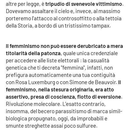
altre per legge, è
tripudio di svenevole vittimismo
.
Dovevamo assaltare il cielo e, invece, al massimo
porteremo l'attacco al controsoffitto o alla tettoia
EDIZIONI
LOCALI
della Storia, a bordo di un tristissimo tampax.
Catanzaro
Il femminismo non può essere derubricato a mera
Crotone
titolarità della patonza
, quale unica credenziale
per accedere alle liste elettorali : la casualità
Vibo Valentia
genetica che ti decreta "femmina", infatti, non
prefigura automaticamente una tua contiguità
Reggio Calabria
con Rosa Luxemburg o con Simone de Beauvoir.
Il
femminismo, nella stesura originaria, era atto
Cosenza
assertivo, presa di coscienza, fiotto di eversione
.
Rivoluzione molecolare. L'esatto contrario,
Lamezia Terme
insomma, del becero parassitismo di marca simil-
biologica propugnato, oggi, da improbabili e
smunte streghette assai poco sulfuree.