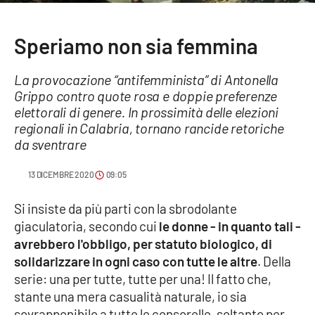
Sanità
Speriamo non sia femmina
Sport
La provocazione “antifemminista” di Antonella
Cultura
Grippo contro quote rosa e doppie preferenze
elettorali di genere. In prossimità delle elezioni
Podcast
regionali in Calabria, tornano rancide retoriche
da sventrare
Meteo
13 DICEMBRE 2020
09:05
Editoriali
Si insiste da più parti con la sbrodolante
giaculatoria, secondo cui
le donne - in quanto tali -
avrebbero l'obbligo, per statuto biologico, di
VIDEO
solidarizzare in ogni caso con tutte le altre
. Della
Ambiente
serie: una per tutte, tutte per una! Il fatto che,
stante una mera casualità naturale, io sia
Cronaca
sovrapponibile a tutte le consorelle, soltanto per