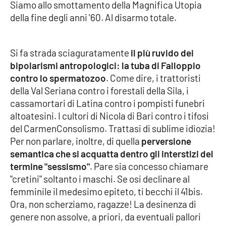
PROGETTI
Siamo allo smottamento della Magnifica Utopia
SPECIALI
della fine degli anni '60. Al disarmo totale.
Buona Sanità Calabria
Si fa strada sciaguratamente
il più ruvido dei
LA
bipolarismi antropologici: la tuba di Falloppio
CALABRIAVISIONE
contro lo spermatozoo
. Come dire, i trattoristi
Destinazioni
della Val Seriana contro i forestali della Sila, i
cassamortari di Latina contro i pompisti funebri
Eventi
altoatesini. I cultori di Nicola di Bari contro i tifosi
del CarmenConsolismo. Trattasi di sublime idiozia!
Food
Per non parlare, inoltre, di quella
perversione
semantica che si acquatta dentro gli interstizi del
termine "sessismo"
. Pare sia concesso chiamare
Storie
"cretini" soltanto i maschi. Se osi declinare al
femminile il medesimo epiteto, ti becchi il 41bis.
Ora, non scherziamo, ragazze! La desinenza di
LAC
NETWORK
genere non assolve, a priori, da eventuali pallori