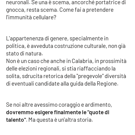
Lacplay.it
neuronali. Se una è scema, ancorché portatrice di
gnocca, resta scema. Come fai a pretendere
l'immunità cellulare?
Lactv.it
Laconair.it
L'appartenenza di genere, specialmente in
politica, è avveduta costruzione culturale, non già
Lacitymag.it
stato di natura.
Non è un caso che anche in Calabria, in prossimità
Lacapitalenews.it
delle elezioni regionali, si stia riaffacciando la
solita, sdrucita retorica della "pregevole" diversità
Ilreggino.it
di eventuali candidate alla guida della Regione.
Cosenzachannel.it
Se noi altre avessimo coraggio e ardimento,
Ilvibonese.it
dovremmo esigere finalmente le "quote di
talento"
. Ma questa è un'altra storia.
Catanzarochannel.it