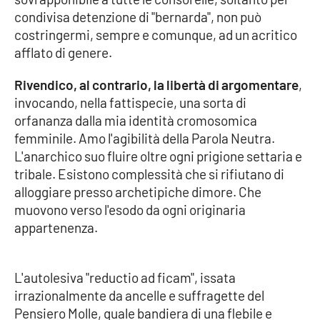
condivisa detenzione di "bernarda", non può
Cultura
costringermi, sempre e comunque, ad un acritico
afflato di genere.
Economia e Lavoro
Rivendico, al contrario, la libertà di argomentare
,
invocando, nella fattispecie, una sorta di
Politica
orfananza dalla mia identità cromosomica
femminile. Amo l'agibilità della Parola Neutra.
Sanità
L'anarchico suo fluire oltre ogni prigione settaria e
tribale. Esistono complessità che si rifiutano di
Società
alloggiare presso archetipiche dimore. Che
muovono verso l'esodo da ogni originaria
Sport
appartenenza.
RUBRICHE
L'autolesiva "reductio ad ficam", issata
irrazionalmente da ancelle e suffragette del
Good Morning Vietnam
Pensiero Molle, quale bandiera di una flebile e