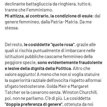
declinante battagliuccia da ringhiera, tutto è,
Parchi Marini Calabria
tranne che Femminismo.
Mi attizza, al contrario, la condizione di esule
: dal
Leggendo Alvaro insieme
genere femmineo, dalla Patria- Matria. Da me
stessa.
Imprese Di Calabria
Le perfidie di Antonella Grippo
Del resto,
le cosiddette "quote rosa"
, grazie alle
quali si rischia puntualmente di imbarcare nelle
Venti di comunicazione
istituzioni pubbliche cascame femmineo della
peggiore specie,
sono evidentemente fraudolente
e lesive della dignità della Politica
. Altro che
STREAMING
valore aggiunto! A meno che non si voglia statuire
la superiorità razziale dell'ovocita rispetto all'ormai
LaC TV
sfigato testosterone. Golda Meir e Margaret
Tatcher se la cavarono senza. Winston Churchill,
LaC Network
poi, non ne parliamo. C'è di più. La cosiddetta
"doppia preferenza di genere"
, ottenuta da noi
LaC OnAir