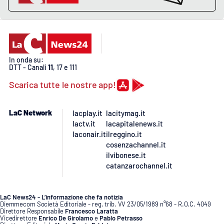
In onda su:
DTT - Canali
11
, 17 e 111
Scarica tutte le nostre app!
LaC Network
lacplay.it
lacitymag.it
lactv.it
lacapitalenews.it
laconair.it
ilreggino.it
cosenzachannel.it
ilvibonese.it
catanzarochannel.it
LaC News24 - L’informazione che fa notizia
Diemmecom Società Editoriale - reg. trib. VV 23/05/1989 n°68 - R.O.C. 4049
Direttore Responsabile
Francesco Laratta
Vicedirettore
Enrico De Girolamo
e
Pablo Petrasso