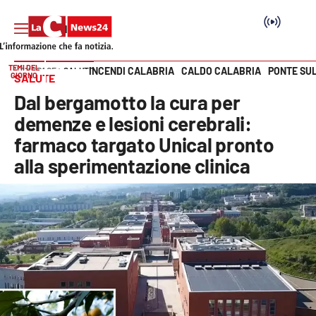
TEMI DEL
INCENDI CALABRIA
CALDO CALABRIA
PONTE SU
HOME PAGE
SALUTE
GIORNO
SALUTE
Vai
Dal bergamotto la cura per
SEZIONI
demenze e lesioni cerebrali:
farmaco targato Unical pronto
Cronaca
alla sperimentazione clinica
Politica
Attualità
Economia e lavoro
Italia Mondo