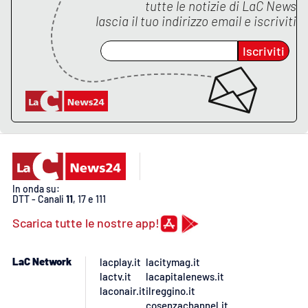
tutte le notizie di
LaC News
lascia il tuo indirizzo email e iscriviti
Iscriviti
In onda su:
DTT - Canali
11
, 17 e 111
Scarica tutte le nostre app!
LaC Network
lacplay.it
lacitymag.it
lactv.it
lacapitalenews.it
laconair.it
ilreggino.it
cosenzachannel.it