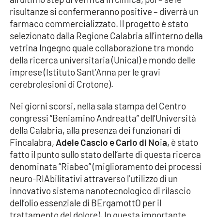
risultanze si confermeranno positive – diverrà un
Cultura
farmaco commercializzato. Il progetto è stato
selezionato dalla Regione Calabria all’interno della
Economia e Lavoro
vetrina Ingegno quale collaborazione tra mondo
della ricerca universitaria (Unical) e mondo delle
Politica
imprese (Istituto Sant’Anna per le gravi
cerebrolesioni di Crotone).
Sanità
Nei giorni scorsi, nella sala stampa del Centro
congressi “Beniamino Andreatta” dell’Università
Società
della Calabria, alla presenza dei funzionari di
Fincalabra,
Adele Cascio e Carlo di No
i
a
, è stato
Sport
fatto il punto sullo stato dell’arte di questa ricerca
denominata “Riabeo” (miglioramento dei processi
neuro-RIAbilitativi attraverso l’utilizzo di un
RUBRICHE
innovativo sistema nanotecnologico di rilascio
Good Morning Vietnam
dell’olio essenziale di BErgamottO per il
trattamento del dolore). In questa importante