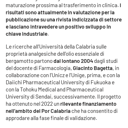
maturazione prossima al trasferimento in clinica.
I
risultati sono attualmente in valutazione per la
pubblicazione su una rivista indicizzata di settore
EDIZIONI
LOCALI
e lasciano intravedere un positivo sviluppo in
chiave industriale
.
Catanzaro
Le ricerche all’Università della Calabria sulle
Crotone
proprietà analgesiche dell’olio essenziale di
bergamotto partono
dal lontano 2004
dagli studi
Vibo Valentia
del docente di Farmacologia,
Giacinto Bagetta
, in
collaborazione con l’Unicz e l’Unige, prima, e con la
Reggio Calabria
Daiichi Pharmaceutical University di Fukuoka e
con la Tohoku Medical and Pharmaceutical
Cosenza
University di Sendai, successivamente. Il progetto
ha ottenuto nel 2022 un
rilevante finanziamento
Lamezia Terme
nell’ambito del Por Calabria
che ha consentito di
approdare alla fase finale di validazione.