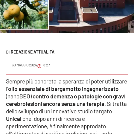
Sanità
Sport
Cultura
Podcast
REDAZIONE ATTUALITÀ
Meteo
30 MAGGIO 2024
18:27
Editoriali
Sempre più concreta la speranza di poter utilizzare
l’
olio essenziale di bergamotto ingegnerizzato
(nanoBEO)
contro demenza o patologie con gravi
cerebrolesioni ancora senza una terapia
. Si tratta
VIDEO
dello sviluppo di un innovativo studio targato
Ambiente
Unical
che, dopo anni di ricerca e
sperimentazione, è finalmente approdato
Cronaca
all’ultimo step di verifica in clinica, poi – se le