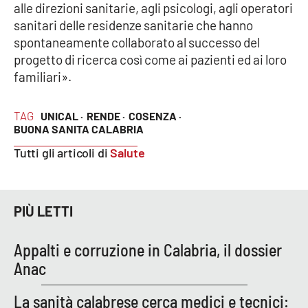
Lacplay.it
alle direzioni sanitarie, agli psicologi, agli operatori
sanitari delle residenze sanitarie che hanno
Lactv.it
spontaneamente collaborato al successo del
progetto di ricerca così come ai pazienti ed ai loro
Laconair.it
familiari».
Lacitymag.it
TAG
UNICAL ·
RENDE ·
COSENZA ·
BUONA SANITA CALABRIA
Lacapitalenews.it
Tutti gli articoli di
Salute
Ilreggino.it
PIÙ LETTI
Cosenzachannel.it
Appalti e corruzione in Calabria, il dossier
Ilvibonese.it
Anac
Catanzarochannel.it
La sanità calabrese cerca medici e tecnici: