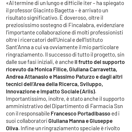
PROGETTI
«Al termine di un lungo e difficile iter – ha spiegato
SPECIALI
il professor Giacinto Bagetta – è arrivato un
Buona Sanità Calabria
risultato significativo. È doveroso, oltre il
preziosissimo sostegno di Fincalabra, evidenziare
l’importante collaborazione di molti professionisti
LA
CALABRIAVISIONE
oltre i ricercatori dell’Unical e dell’Istituto
Sant’Anna a cui va ovviamente il mio particolare
Destinazioni
ringraziamento. Il successo di tutto il progetto, sin
dalle sue fasi iniziali, è anche
il frutto del supporto
Eventi
ricevuto da Monica Filice, Giuliana Carravetta,
Andrea Attanasio e Massimo Paturzo e dagli altri
Food
tecnici dell’Area della Ricerca, Sviluppo,
Innovazione e Impatto Sociale (Ariis)
.
Storie
Importantissimo, inoltre, è stato anche il supporto
amministrativo del Dipartimento di Farmacia Ssn
con il responsabile
Francesco Portadibasso
ed i
LAC
suoi collaboratori
Giuliana Manna e Giuseppe
NETWORK
Oliva
. Infine un ringraziamento speciale è rivolto