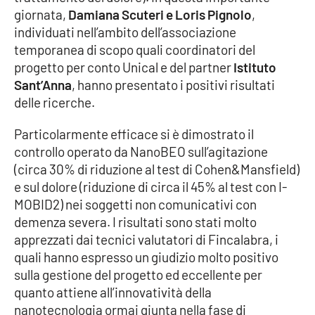
giornata,
Damiana Scuteri e Loris Pignolo
,
Parchi Marini Calabria
individuati nell’ambito dell’associazione
temporanea di scopo quali coordinatori del
Leggendo Alvaro insieme
progetto per conto Unical e del partner
Istituto
Sant’Anna
, hanno presentato i positivi risultati
Imprese Di Calabria
delle ricerche.
Le perfidie di Antonella Grippo
Particolarmente efficace si è dimostrato il
controllo operato da NanoBEO sull’agitazione
Venti di comunicazione
(circa 30% di riduzione al test di Cohen&Mansfield)
e sul dolore (riduzione di circa il 45% al test con I-
MOBID2) nei soggetti non comunicativi con
STREAMING
demenza severa. I risultati sono stati molto
apprezzati dai tecnici valutatori di Fincalabra, i
LaC TV
quali hanno espresso un giudizio molto positivo
sulla gestione del progetto ed eccellente per
LaC Network
quanto attiene all’innovatività della
nanotecnologia ormai giunta nella fase di
LaC OnAir