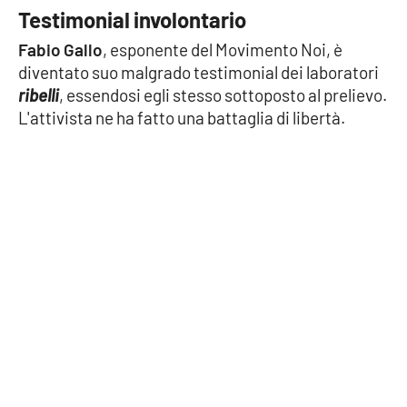
PROGETTI
SPECIALI
Testimonial involontario
Buona Sanità Calabria
Fabio Gallo
, esponente del Movimento Noi, è
diventato suo malgrado testimonial dei laboratori
ribelli
, essendosi egli stesso sottoposto al prelievo.
LA
L'attivista ne ha fatto una battaglia di libertà.
CALABRIAVISIONE
Destinazioni
Eventi
Food
Storie
LAC
NETWORK