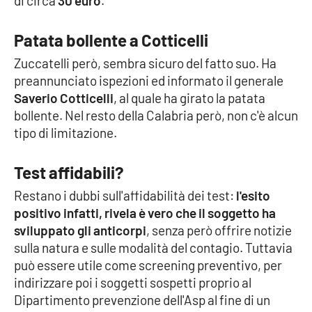
di circa
30 euro
.
Parchi Marini Calabria
Patata bollente a Cotticelli
Leggendo Alvaro insieme
Zuccatelli però, sembra sicuro del fatto suo. Ha
preannunciato ispezioni ed informato il generale
Imprese Di Calabria
Saverio Cotticelli
, al quale ha girato la patata
bollente. Nel resto della Calabria però, non c'è alcun
Le perfidie di Antonella Grippo
tipo di limitazione.
Venti di comunicazione
Test affidabili?
Restano i dubbi sull'affidabilità dei test:
l'esito
STREAMING
positivo infatti, rivela è vero che il soggetto ha
sviluppato gli
anticorpi
, senza però offrire notizie
LaC TV
sulla natura e sulle modalità del contagio. Tuttavia
può essere utile come screening preventivo, per
LaC Network
indirizzare poi i soggetti sospetti proprio al
Dipartimento prevenzione dell'Asp al fine di un
LaC OnAir