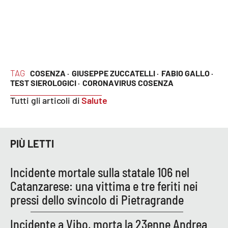
Lacplay.it
Lactv.it
Laconair.it
TAG
COSENZA ·
GIUSEPPE ZUCCATELLI ·
FABIO GALLO ·
Lacitymag.it
TEST SIEROLOGICI ·
CORONAVIRUS COSENZA
Tutti gli articoli di
Salute
Lacapitalenews.it
Ilreggino.it
PIÙ LETTI
Cosenzachannel.it
Incidente mortale sulla statale 106 nel
Catanzarese: una vittima e tre feriti nei
Ilvibonese.it
pressi dello svincolo di Pietragrande
Catanzarochannel.it
Incidente a Vibo, morta la 23enne Andrea