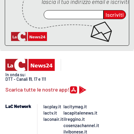
lascia il tuo indirizzo email e iscriviti
Iscriviti
In onda su:
DTT - Canali
11
, 17 e 111
Scarica tutte le nostre app!
LaC Network
lacplay.it
lacitymag.it
lactv.it
lacapitalenews.it
laconair.it
ilreggino.it
cosenzachannel.it
ilvibonese.it