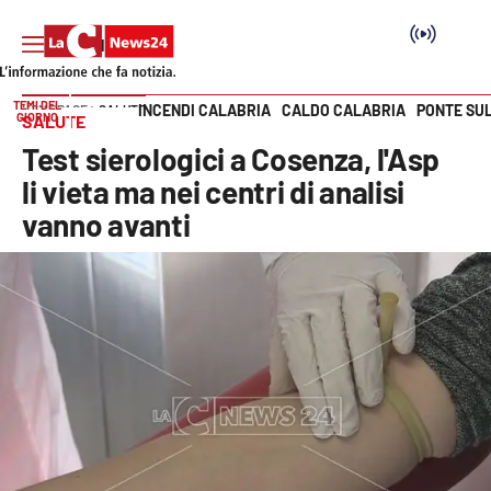
TEMI DEL
INCENDI CALABRIA
CALDO CALABRIA
PONTE SU
HOME PAGE
SALUTE
GIORNO
SALUTE
Vai
Test sierologici a Cosenza, l'Asp
SEZIONI
li vieta ma nei centri di analisi
vanno avanti
Cronaca
Politica
Attualità
Economia e lavoro
Italia Mondo