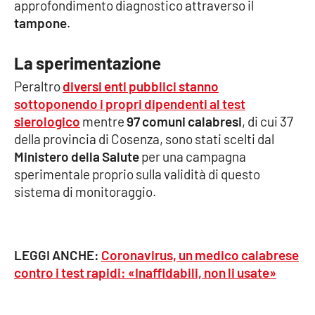
approfondimento diagnostico attraverso il
tampone
.
EDIZIONI
LOCALI
La sperimentazione
Catanzaro
Peraltro
diversi enti pubblici stanno
sottoponendo i propri dipendenti al test
sierologico
mentre
97 comuni calabresi
, di cui 37
Crotone
della provincia di Cosenza, sono stati scelti dal
Ministero della Salute
per una campagna
Vibo Valentia
sperimentale proprio sulla validità di questo
sistema di monitoraggio.
Reggio Calabria
Cosenza
LEGGI ANCHE:
Coronavirus, un medico calabrese
Lamezia Terme
contro i test rapidi: «Inaffidabili, non li usate»