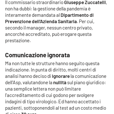
Il commissario straordinario
Giuseppe Zuccatelli
,
non ha dubbi: la gestione della pandemia è
Cultura
interamente demandata al
Dipartimento di
Prevenzione dell'Azienda Sanitaria
. Per cui,
Economia e Lavoro
secondo il manager, nessun centro privato,
ancorché accreditato, può erogare questa
Politica
prestazione.
Sanità
Comunicazione ignorata
Società
Ma non tutte le strutture hanno seguito questa
indicazione. In punta di diritto, molti centri di
analisi hanno deciso di
ignorare
la comunicazione
Sport
dell'Asp, valutandone la
nullità
sul piano giuridico:
una semplice lettera non può limitare
l'accreditamento di cui godono per svolgere
RUBRICHE
indagini di tipo virologico. Ed hanno accettato i
Good Morning Vietnam
pazienti, sottoponendoli al test ad un costo medio