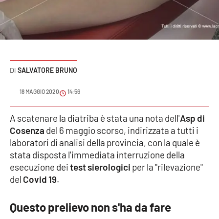
Sanità
Sport
Cultura
SALVATORE BRUNO
Podcast
18 MAGGIO 2020
14:56
Meteo
A scatenare la diatriba è stata una nota dell'
Asp di
Cosenza
del 6 maggio scorso, indirizzata a tutti i
Editoriali
laboratori di analisi della provincia, con la quale è
stata disposta l'immediata interruzione della
esecuzione dei
test sierologici
per la "rilevazione"
VIDEO
del
Covid 19
.
Ambiente
Questo prelievo non s'ha da fare
Cronaca