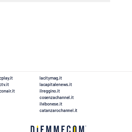
cplay.it
lacitymag.it
ctv.it
lacapitalenews.it
conair.it
ilreggino.it
cosenzachannel.it
ilvibonese.it
catanzarochannel.it