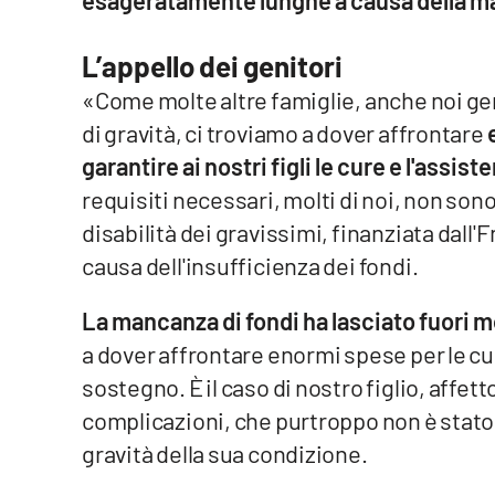
Reggio Calabria
L’appello dei genitori
«Come molte altre famiglie, anche noi geni
Cosenza
di gravità, ci troviamo a dover affrontare
Lamezia Terme
garantire ai nostri figli le cure e l'assis
requisiti necessari, molti di noi, non sono
Progetti
disabilità dei gravissimi, finanziata dall
speciali
causa dell'insufficienza dei fondi.
Buona Sanità Calabria
La mancanza di fondi ha lasciato fuori mo
La
a dover affrontare enormi spese per le cur
Calabriavisione
sostegno. È il caso di nostro figlio, affe
Destinazioni
complicazioni, che purtroppo non è stato
gravità della sua condizione.
Eventi