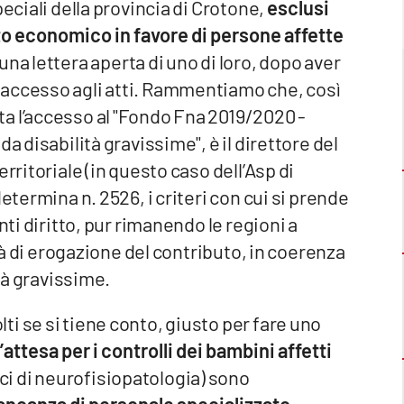
eciali della provincia di Crotone,
esclusi
to economico in favore di persone affette
 una lettera aperta di uno di loro, dopo aver
 accesso agli atti. Rammentiamo che, così
a l’accesso al "Fondo Fna 2019/2020 -
a disabilità gravissime", è il direttore del
rritoriale (in questo caso dell’Asp di
etermina n. 2526, i criteri con cui si prende
nti diritto, pur rimanendo le regioni a
ità di erogazione del contributo, in coerenza
ità gravissime.
i se si tiene conto, giusto per fare uno
d’attesa per i controlli dei bambini affetti
i di neurofisiopatologia) sono
ncanza di personale specializzato
.