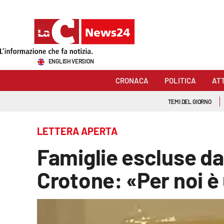
Sezioni
ENGLISH VERSION
Cronaca
CRONACA
POLITICA
AT
Politica
TEMI DEL GIORNO
Attualità
LETTERA APERTA
Economia e lavoro
Famiglie escluse dal 
Italia Mondo
Crotone: «Per noi è
Sanità
Sport