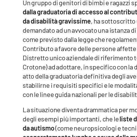
Un gruppo di genitori di bimbi e ragazzi sp
dalla graduatoria di accesso al contribu
Venti di comunicazione
da disabilità gravissime
, ha sottoscritto
demandato ad un avvocato una istanza di
Streaming
come previsto dalla legge che regolament
LaC TV
Contributo a favore delle persone affette d
LaC Network
Distretto unico aziendale di riferimento te
Crotone) ad adottare, in specifico con la d
LaC OnAir
atto della graduatoria definitiva degli ave
stabilirne i requisiti specifici e le modal
Edizioni
con le linee guida nazionali per le disabil
locali
Catanzaro
La situazione diventa drammatica per molt
degli esempi più importanti, che le
liste 
Crotone
da autismo
(come neuropsicologi e tecnic
Vibo Valentia
esageratamente lunghe a causa della ma