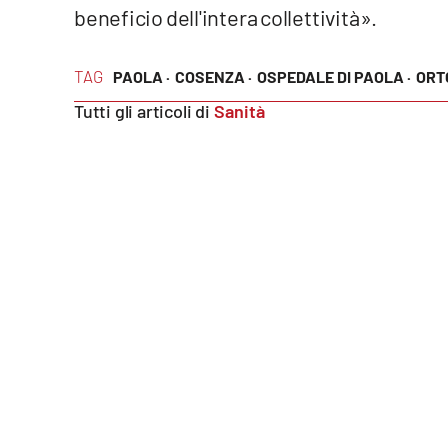
beneficio dell'intera collettività».
Food
Storie
TAG
PAOLA ·
COSENZA ·
OSPEDALE DI PAOLA ·
ORT
Tutti gli articoli di
Sanità
LaC
Network
Lacplay.it
Lactv.it
Laconair.it
Lacitymag.it
Lacapitalenews.it
Ilreggino.it