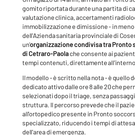
gomito riportata durante una partita di cal
Venti di comunicazione
valutazione clinica, accertamenti radiolog
immobilizzazione e dimissione - in meno di
Streaming
dell'Azienda sanitaria provinciale di Cose
LaC TV
un'
organizzazione condivisa tra Pronto 
di Cetraro-Paola
che consente ai pazienti
LaC Network
tempi contenuti, direttamente all'interno
LaC OnAir
Il modello - è scritto nella nota - è quello d
dedicato attivo dalle ore 8 alle 20 che pe
Edizioni
locali
selezionati dopo il triage, senza passaggi 
struttura. Il percorso prevede che il paz
Catanzaro
all'ortopedico presente in Pronto soccors
Crotone
specializzato, riducendo i tempi di attes
dell'area di emergenza.
Vibo Valentia