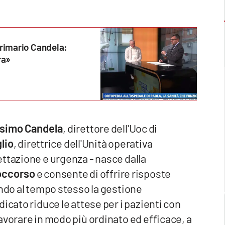
l primario Candela:
ra»
simo Candela
, direttore dell'Uoc di
lio
, direttrice dell'Unità operativa
ttazione e urgenza - nasce dalla
soccorso
e consente di offrire risposte
ando al tempo stesso la gestione
icato riduce le attese per i pazienti con
avorare in modo più ordinato ed efficace, a