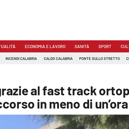
TUALITÀ
ECONOMIA E LAVORO
SANITÀ
SPORT
CUL
INCENDI CALABRIA
CALDO CALABRIA
PONTE SULLO STRETTO
C
grazie al fast track ort
ccorso in meno di un’ora