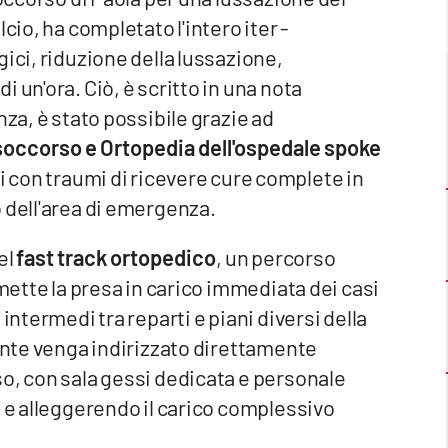
cio, ha completato l'intero iter -
ici, riduzione della lussazione,
 un'ora. Ciò, è scritto in una nota
nza, è stato possibile grazie ad
soccorso e Ortopedia dell'ospedale spoke
 con traumi di ricevere cure complete in
 dell'area di emergenza.
el
fast track ortopedico
, un percorso
rmette la presa in carico immediata dei casi
intermedi tra reparti e piani diversi della
iente venga indirizzato direttamente
o, con sala gessi dedicata e personale
a e alleggerendo il carico complessivo