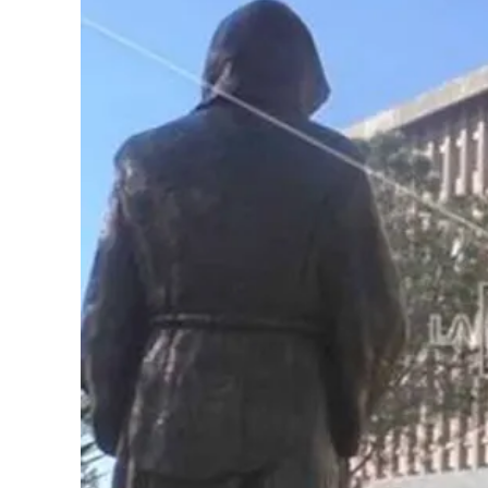
Cultura
Podcast
Meteo
Editoriali
Video
Ambiente
Cronaca
Cultura
Economia e Lavoro