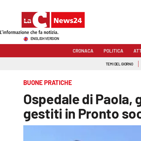
Sezioni
ENGLISH VERSION
Cronaca
CRONACA
POLITICA
AT
Politica
TEMI DEL GIORNO
Attualità
BUONE PRATICHE
Economia e lavoro
Ospedale di Paola, 
Italia Mondo
gestiti in Pronto so
Sanità
Sport