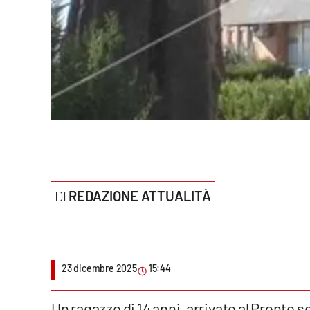
Politica
Sanità
Società
Sport
Rubriche
Good Morning Vietnam
REDAZIONE ATTUALITÀ
Parchi Marini Calabria
Leggendo Alvaro insieme
23 dicembre 2025
15:44
Imprese Di Calabria
Le perfidie di Antonella Grippo
Un ragazzo di 14 anni, arrivato al Pronto 