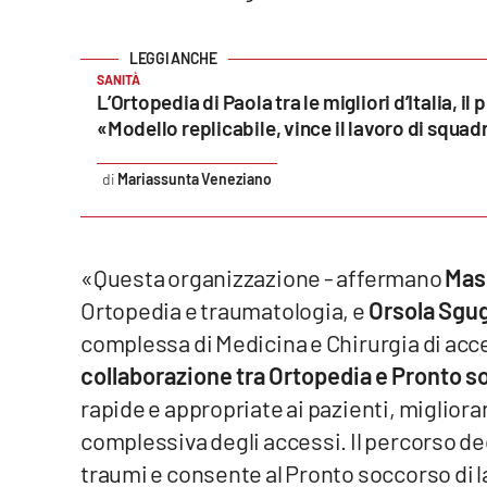
Reggio Calabria
SANITÀ
Cosenza
L’Ortopedia di Paola tra le migliori d’Italia, i
«Modello replicabile, vince il lavoro di squad
Lamezia Terme
Mariassunta Veneziano
Progetti
speciali
«Questa organizzazione - affermano
Mas
Buona Sanità Calabria
Ortopedia e traumatologia, e
Orsola Sgug
complessa di Medicina e Chirurgia di acce
La
Calabriavisione
collaborazione tra Ortopedia e Pronto 
Destinazioni
rapide e appropriate ai pazienti, miglior
complessiva degli accessi. Il percorso ded
Eventi
traumi e consente al Pronto soccorso di l