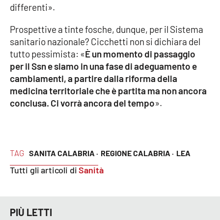
Lacplay.it
differenti».
Lactv.it
Prospettive a tinte fosche, dunque, per il Sistema
sanitario nazionale? Cicchetti non si dichiara del
Laconair.it
tutto pessimista: «
È un momento di passaggio
per il Ssn e siamo in una fase di adeguamento e
Lacitymag.it
cambiamenti, a partire dalla riforma della
medicina territoriale che è partita ma non ancora
Lacapitalenews.it
conclusa. Ci vorrà ancora del tempo
».
Ilreggino.it
Cosenzachannel.it
TAG
SANITA CALABRIA ·
REGIONE CALABRIA ·
LEA
Tutti gli articoli di
Sanità
Ilvibonese.it
Catanzarochannel.it
PIÙ LETTI