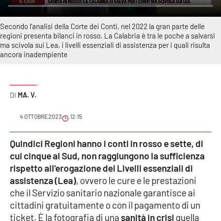
Sanità
Secondo l’analisi della Corte dei Conti, nel 2022 la gran parte delle
Sport
regioni presenta bilanci in rosso. La Calabria è tra le poche a salvarsi
ma scivola sui Lea, i livelli essenziali di assistenza per i quali risulta
ancora inadempiente
Cultura
Podcast
MA. V.
Meteo
4 OTTOBRE 2023
12:15
Editoriali
Quindici Regioni hanno i conti in rosso e sette, di
cui cinque al Sud, non raggiungono la sufficienza
rispetto all'erogazione dei Livelli essenziali di
VIDEO
assistenza (Lea)
, ovvero le cure e le prestazioni
Ambiente
che il Servizio sanitario nazionale garantisce ai
cittadini gratuitamente o con il pagamento di un
ticket. È la fotografia di una
Cronaca
sanità in crisi
quella