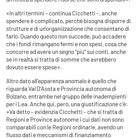
PROGETTI
SPECIALI
«In altri termini – continua Cicchetti –, anche
Buona Sanità Calabria
spendere è complicato, perché bisogna disporre di
strutture e di un'organizzazione che consentano di
farlo. Quando questo non succede, può accadere
LA
CALABRIAVISIONE
che i fondi rimangano fermi e non spesi, cosa che
concorre ad avere un segno “più” sui conti, anche
Destinazioni
se in realtà si tratta di somme che avrebbero
dovuto essere spese».
Eventi
Altro dato all’apparenza anomalo è quello che
Food
riguarda Val D'Aosta e Provincia autonoma di
Bolzano, entrambe nel gruppo delle inadempienti
Storie
per i Lea. Anche qui, però, una giustificazione c’è:
«Va detto – evidenzia Cicchetti – che si tratta di
Regioni e Province autonome i cui dati non sono
LAC
NETWORK
comparabili con le Regioni ordinarie, avendo un
flusso dati e meccanismi di finanziamento