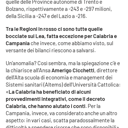
quelle delle Province autonome di Trento e
Bolzano, rispettivamente a -243 e -297 milioni,
della Sicilia a -247 e del Lazio a -216.
EDIZIONI
LOCALI
Tra le Regioni in rosso ci sono tutte quelle
Catanzaro
bocciate sui Lea, fatta eccezione per Calabria e
Campania
che invece, come abbiamo visto, sul
Crotone
versante dei bilanci riescono a salvarsi.
Un’anomalia? Così sembra, ma la spiegazione c’è e
Vibo Valentia
la chiarisce all’Ansa
Amerigo Cicchetti
, direttore
dell'Alta scuola di economia e management dei
Reggio Calabria
Sistemi sanitari (Altems) dell'Università Cattolica:
«
La Calabria ha beneficiato di alcuni
Cosenza
provvedimenti integrativi, come il decreto
Calabria, che hanno aiutato i conti
. Per la
Lamezia Terme
Campania, invece, va considerato anche un altro
aspetto: in vari casi, scatta paradossalmente la
difficoltà a spendere risorse che sono disponibili».