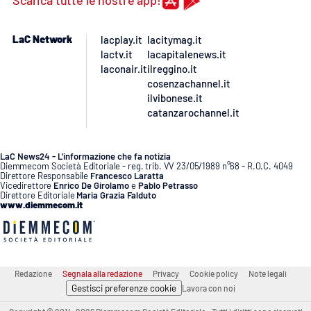
Scarica tutte le nostre app!
LaC Network
lacplay.it
lacitymag.it
lactv.it
lacapitalenews.it
laconair.it
ilreggino.it
cosenzachannel.it
ilvibonese.it
catanzarochannel.it
LaC News24 - L’informazione che fa notizia
Diemmecom Società Editoriale - reg. trib. VV 23/05/1989 n°68 - R.O.C. 4049
Direttore Responsabile
Francesco Laratta
Vicedirettore
Enrico De Girolamo
e
Pablo Petrasso
Direttore Editoriale
Maria Grazia Falduto
www.diemmecom.it
Redazione
Segnala alla redazione
Privacy
Cookie policy
Note legali
Gestisci preferenze cookie
Lavora con noi