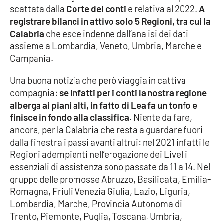
scattata dalla
Corte dei conti
e relativa al 2022.
A
registrare bilanci in attivo solo 5 Regioni, tra cui la
Cultura
Calabria
che esce indenne dall’analisi dei dati
assieme a Lombardia, Veneto, Umbria, Marche e
Economia e Lavoro
Campania.
Politica
Una buona notizia che però viaggia in cattiva
compagnia:
se infatti per i conti la nostra regione
Sanità
alberga ai piani alti, in fatto di Lea fa un tonfo e
finisce in fondo alla classifica
. Niente da fare,
Società
ancora, per la Calabria che resta a guardare fuori
dalla finestra i passi avanti altrui: nel 2021 infatti le
Sport
Regioni adempienti nell’erogazione dei Livelli
essenziali di assistenza sono passate da 11 a 14. Nel
gruppo delle promosse Abruzzo, Basilicata, Emilia-
RUBRICHE
Romagna, Friuli Venezia Giulia, Lazio, Liguria,
Lombardia, Marche, Provincia Autonoma di
Good Morning Vietnam
Trento, Piemonte, Puglia, Toscana, Umbria,