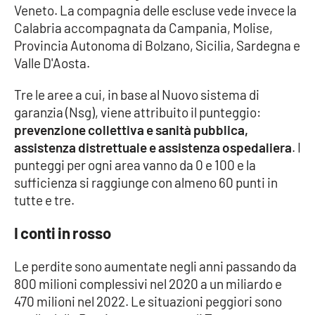
Veneto. La compagnia delle escluse vede invece la
Parchi Marini Calabria
Calabria accompagnata da Campania, Molise,
Provincia Autonoma di Bolzano, Sicilia, Sardegna e
Leggendo Alvaro insieme
Valle D'Aosta.
Imprese Di Calabria
Tre le aree a cui, in base al Nuovo sistema di
garanzia (Nsg), viene attribuito il punteggio:
Le perfidie di Antonella Grippo
prevenzione collettiva e sanità pubblica,
assistenza distrettuale e assistenza ospedaliera
. I
Venti di comunicazione
punteggi per ogni area vanno da 0 e 100 e la
sufficienza si raggiunge con almeno 60 punti in
tutte e tre.
STREAMING
I conti in rosso
LaC TV
Le perdite sono aumentate negli anni passando da
LaC Network
800 milioni complessivi nel 2020 a un miliardo e
470 milioni nel 2022. Le situazioni peggiori sono
LaC OnAir