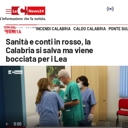
TEMI DEL
INCENDI CALABRIA
CALDO CALABRIA
PONTE SU
HOME PAGE
SANITÀ
GIORNO
SANITÀ
Vai
Sanità e conti in rosso, la
SEZIONI
Calabria si salva ma viene
bocciata per i Lea
Cronaca
Politica
Attualità
Economia e lavoro
Italia Mondo