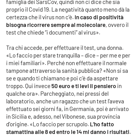
famiglia dei SarsCov, quindi non ci dice che sia
Parchi Marini Calabria
proprio il Covid 19. La negatività quanto meno dà la
certezza che il virus non c’è.
In caso di positività
Leggendo Alvaro insieme
bisogna ricorrere sempre al molecolare
, ovvero il
test che chiede “i documenti” al virus».
Imprese Di Calabria
Tra chi accede, per effettuare il test, una donna.
Le perfidie di Antonella Grippo
«Lo faccio per stare tranquilla – dice – per me e per
i miei familiari». Perché non effettuare il normale
Venti di comunicazione
tampone attraverso la sanità pubblica? «Non si sa
se e quando ti chiamano e poi c’è da aspettare
troppo. Qui invece
50 euro e ti levi il pensiero
in
STREAMING
qualche ora». Parcheggiato, nei pressi del
laboratorio, anche un ragazzo che un test l’aveva
LaC TV
effettuato sei giorni fa, in Germania, poi è arrivato
in Sicilia e, adesso, nel Vibonese, sua provincia
LaC Network
d’origine. «Lo faccio per scrupolo.
L’ho fatto
stamattina alle 8 ed entro le 14 mi danno i risultati
.
LaC OnAir