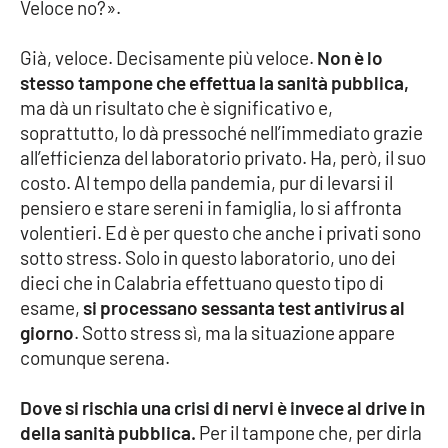
Veloce no?».
Già, veloce. Decisamente più veloce.
Non è lo
EDIZIONI
LOCALI
stesso tampone che effettua la sanità pubblica,
ma dà un risultato che è significativo e,
Catanzaro
soprattutto, lo dà pressoché nell’immediato grazie
all’efficienza del laboratorio privato. Ha, però, il suo
Crotone
costo. Al tempo della pandemia, pur di levarsi il
pensiero e stare sereni in famiglia, lo si affronta
Vibo Valentia
volentieri. Ed è per questo che anche i privati sono
sotto stress. Solo in questo laboratorio, uno dei
Reggio Calabria
dieci che in Calabria effettuano questo tipo di
esame,
si processano sessanta test antivirus al
Cosenza
giorno
. Sotto stress sì, ma la situazione appare
comunque serena.
Lamezia Terme
Dove si rischia una crisi di nervi è invece al drive in
della sanità pubblica.
Per il tampone che, per dirla