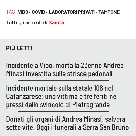
Lacplay.it
TAG
VIBO ·
COVID ·
LABORATORI PRIVATI ·
TAMPONE
Lactv.it
Tutti gli articoli di
Sanità
Laconair.it
PIÙ LETTI
Lacitymag.it
Lacapitalenews.it
Incidente a Vibo, morta la 23enne Andrea
Minasi investita sulle strisce pedonali
Ilreggino.it
Incidente mortale sulla statale 106 nel
Cosenzachannel.it
Catanzarese: una vittima e tre feriti nei
pressi dello svincolo di Pietragrande
Ilvibonese.it
Donati gli organi di Andrea Minasi, salverà
Catanzarochannel.it
sette vite. Oggi i funerali a Serra San Bruno