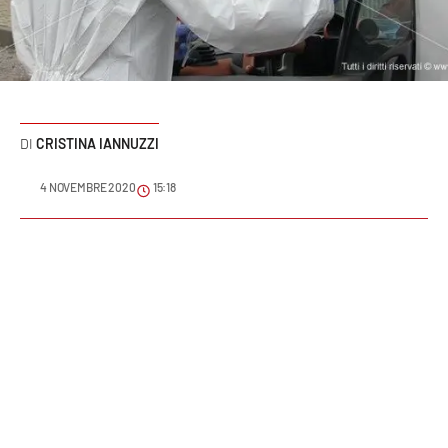
Sanità
Sport
Cultura
CRISTINA IANNUZZI
Podcast
4 NOVEMBRE 2020
15:18
Meteo
Editoriali
VIDEO
Ambiente
Cronaca