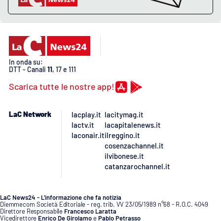
In onda su:
DTT - Canali
11
, 17 e 111
Scarica tutte le nostre app!
LaC Network
lacplay.it
lacitymag.it
lactv.it
lacapitalenews.it
laconair.it
ilreggino.it
cosenzachannel.it
ilvibonese.it
catanzarochannel.it
LaC News24 - L’informazione che fa notizia
Diemmecom Società Editoriale - reg. trib. VV 23/05/1989 n°68 - R.O.C. 4049
Direttore Responsabile
Francesco Laratta
Vicedirettore
Enrico De Girolamo
e
Pablo Petrasso