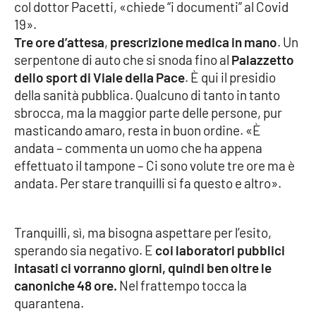
PROGETTI
col dottor Pacetti, «chiede “i documenti” al Covid
SPECIALI
19».
Buona Sanità Calabria
Tre ore d’attesa
,
prescrizione medica in mano
. Un
serpentone di auto che si snoda fino al
Palazzetto
dello sport di Viale della Pace
. È qui il presidio
LA
CALABRIAVISIONE
della sanità pubblica. Qualcuno di tanto in tanto
sbrocca, ma la maggior parte delle persone, pur
Destinazioni
masticando amaro, resta in buon ordine. «È
andata – commenta un uomo che ha appena
Eventi
effettuato il tampone – Ci sono volute tre ore ma è
andata. Per stare tranquilli si fa questo e altro».
Food
Tranquilli, sì, ma bisogna aspettare per l’esito,
Storie
sperando sia negativo. E
coi laboratori pubblici
intasati ci vorranno giorni, quindi ben oltre le
canoniche 48 ore.
Nel frattempo tocca la
LAC
NETWORK
quarantena.