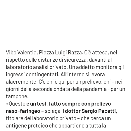
Cultura
Economia e Lavoro
Politica
Vibo Valentia, Piazza Luigi Razza. C’è attesa, nel
Sanità
rispetto delle distanze di sicurezza, davanti al
laboratorio analisi privato. Un addetto monitora gli
Società
ingressi contingentati. All’interno si lavora
alacremente. C’è chi è qui per un prelievo, chi – nei
Sport
giorni della seconda ondata della pandemia - per un
tampone.
«Questo
è un test, fatto sempre con prelievo
RUBRICHE
naso-faringeo
– spiega il
dottor Sergio Pacetti
,
titolare del laboratorio privato – che cerca un
Good Morning Vietnam
antigene proteico che appartiene a tutta la