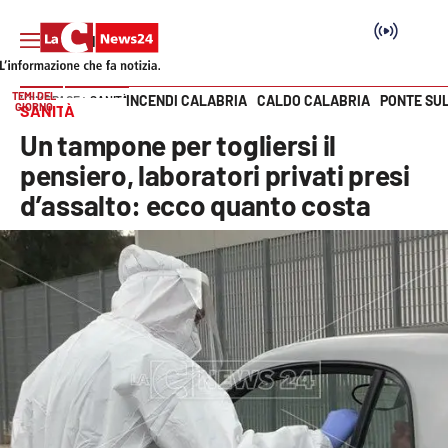
TEMI DEL
INCENDI CALABRIA
CALDO CALABRIA
PONTE SU
HOME PAGE
SANITÀ
GIORNO
SANITÀ
Vai
Un tampone per togliersi il
SEZIONI
pensiero, laboratori privati presi
d’assalto: ecco quanto costa
Cronaca
Politica
Attualità
Economia e lavoro
Italia Mondo