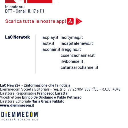
PROGETTI
SPECIALI
In onda su:
DTT - Canali
11
, 17 e 111
Buona Sanità Calabria
Scarica tutte le nostre app!
LA
LaC Network
lacplay.it
lacitymag.it
CALABRIAVISIONE
lactv.it
lacapitalenews.it
laconair.it
ilreggino.it
Destinazioni
cosenzachannel.it
ilvibonese.it
Eventi
catanzarochannel.it
Food
LaC News24 - L’informazione che fa notizia
Diemmecom Società Editoriale - reg. trib. VV 23/05/1989 n°68 - R.O.C. 4049
Direttore Responsabile
Francesco Laratta
Storie
Vicedirettore
Enrico De Girolamo
e
Pablo Petrasso
Direttore Editoriale
Maria Grazia Falduto
www.diemmecom.it
LAC
NETWORK