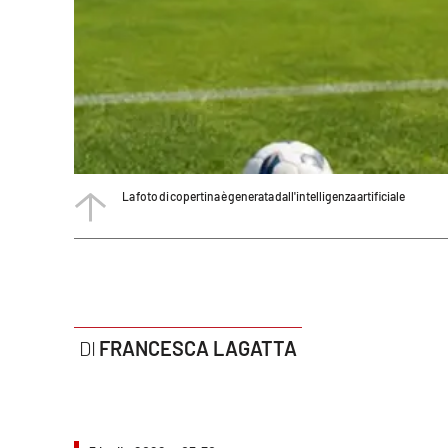
Politica
Sanità
Società
Sport
La foto di copertina è generata dall'intelligenza artificiale
Rubriche
Good Morning Vietnam
Parchi Marini Calabria
Leggendo Alvaro insieme
FRANCESCA LAGATTA
Imprese Di Calabria
Le perfidie di Antonella Grippo