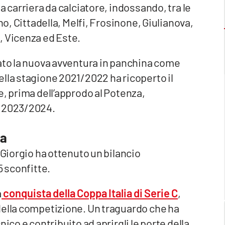
a carriera da calciatore, indossando, tra le
no, Cittadella, Melfi, Frosinone, Giulianova,
, Vicenza ed Este.
iato la nuova avventura in panchina come
lla stagione 2021/2022 ha ricoperto il
e, prima dell’approdo al Potenza,
e 2023/2024.
za
 Giorgio ha ottenuto un bilancio
5 sconfitte.
a
conquista della Coppa Italia di Serie C
,
della competizione. Un traguardo che ha
ico e contribuito ad aprirgli le porte della