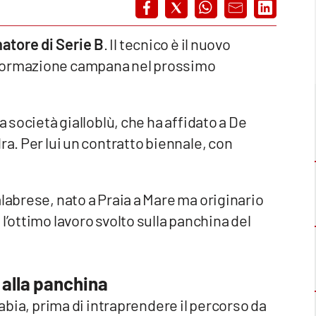
natore di Serie B
. Il tecnico è il nuovo
 formazione campana nel prossimo
a società gialloblù, che ha affidato a De
ra. Per lui un contratto biennale, con
labrese, nato a Praia a Mare ma originario
l’ottimo lavoro svolto sulla panchina del
 alla panchina
tabia, prima di intraprendere il percorso da