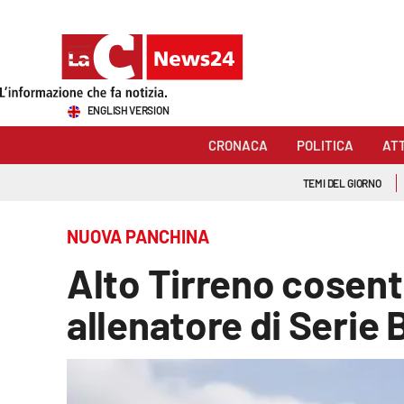
Sezioni
ENGLISH VERSION
Cronaca
CRONACA
POLITICA
AT
Politica
TEMI DEL GIORNO
Attualità
NUOVA PANCHINA
Economia e lavoro
Alto Tirreno cosent
Italia Mondo
allenatore di Serie 
Sanità
Sport