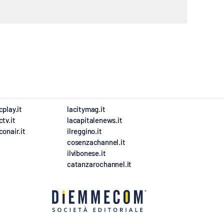
cplay.it
lacitymag.it
ctv.it
lacapitalenews.it
conair.it
ilreggino.it
cosenzachannel.it
ilvibonese.it
catanzarochannel.it