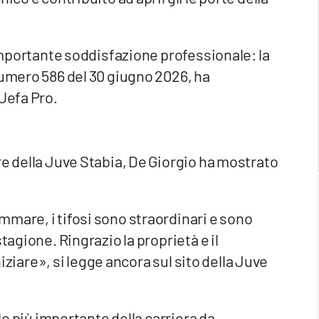
 importante soddisfazione professionale: la
numero 586 del 30 giugno 2026, ha
 Uefa Pro.
re della Juve Stabia, De Giorgio ha mostrato
mare, i tifosi sono straordinari e sono
tagione. Ringrazio la proprietà e il
iniziare», si legge ancora sul sito della Juve
olo più importante della carriera da