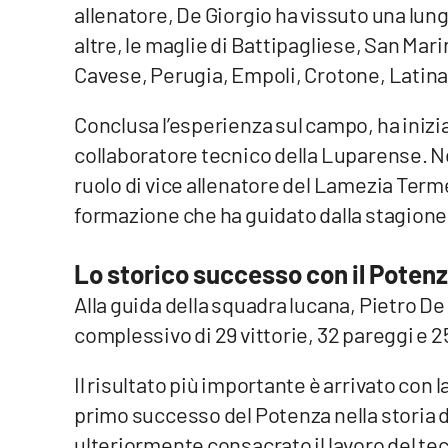
allenatore, De Giorgio ha vissuto una lung
altre, le maglie di Battipagliese, San Mari
Reggio Calabria
Cavese, Perugia, Empoli, Crotone, Latina
Cosenza
Conclusa l’esperienza sul campo, ha iniz
Lamezia Terme
collaboratore tecnico della Luparense. Ne
ruolo di vice allenatore del Lamezia Term
Progetti
formazione che ha guidato dalla stagion
speciali
Buona Sanità Calabria
Lo storico successo con il Poten
Alla guida della squadra lucana, Pietro De
La
complessivo di 29 vittorie, 32 pareggi e 2
Calabriavisione
Destinazioni
Il risultato più importante è arrivato con l
primo successo del Potenza nella storia 
Eventi
ulteriormente consacrato il lavoro del tecn