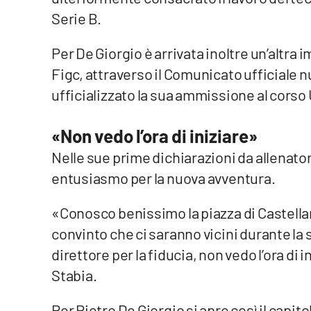
Food
Serie B.
Storie
Per De Giorgio è arrivata inoltre un’altra
Figc, attraverso il Comunicato ufficiale 
LaC
ufficializzato la sua ammissione al corso
Network
Lacplay.it
«Non vedo l’ora di iniziare»
Nelle sue prime dichiarazioni da allenato
Lactv.it
entusiasmo per la nuova avventura.
Laconair.it
«Conosco benissimo la piazza di Castellam
Lacitymag.it
convinto che ci saranno vicini durante la s
direttore per la fiducia, non vedo l’ora di 
Lacapitalenews.it
Stabia.
Ilreggino.it
Per Pietro De Giorgio si apre così il capit