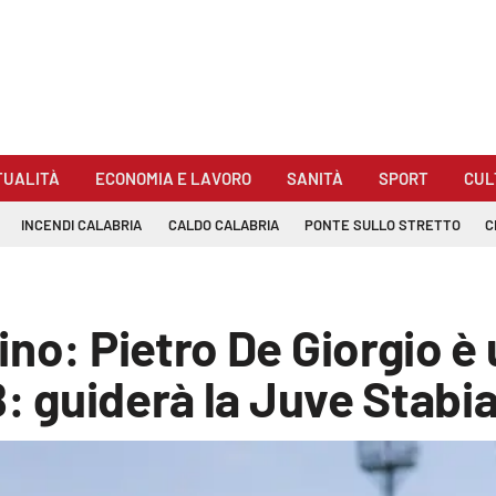
TUALITÀ
ECONOMIA E LAVORO
SANITÀ
SPORT
CUL
INCENDI CALABRIA
CALDO CALABRIA
PONTE SULLO STRETTO
C
ino: Pietro De Giorgio è
B: guiderà la Juve Stabi