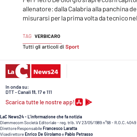
Cosenzachannel.it
allenatore: dalla Calabria alla panchina del
misurarsi per la prima volta da tecnico ne
Ilvibonese.it
Catanzarochannel.it
TAG
VERBICARO
Tutti gli articoli di
Sport
App
Android
Apple
In onda su:
DTT - Canali
11
, 17 e 111
Scarica tutte le nostre app!
Vai
LaC News24 - L’informazione che fa notizia
Diemmecom Società Editoriale - reg. trib. VV 23/05/1989 n°68 - R.O.C. 4049
Direttore Responsabile
Francesco Laratta
Vicedirettore
Enrico De Girolamo
e
Pablo Petrasso