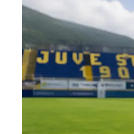
Cultura
Podcast
Meteo
Editoriali
Video
Ambiente
Cronaca
Cultura
Economia e Lavoro