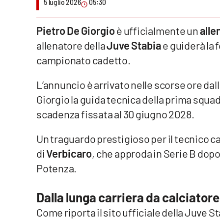
5 luglio 2026
05:30
Venti di comunicazione
Pietro De Giorgio
è ufficialmente un
alle
allenatore della
Juve Stabia
e guiderà la
Streaming
campionato cadetto.
LaC TV
L’annuncio è arrivato nelle scorse ore dall
LaC Network
Giorgio la guida tecnica della prima squad
scadenza fissata al 30 giugno 2028.
LaC OnAir
Un traguardo prestigioso per il tecnico ca
Edizioni
di
Verbicaro
, che approda in Serie B dopo 
locali
Potenza.
Catanzaro
Crotone
Dalla lunga carriera da calciatore
Come riporta il sito ufficiale della Juve S
Vibo Valentia