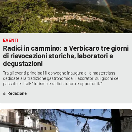
PROGETTI
SPECIALI
Buona Sanità Calabria
LA
CALABRIAVISIONE
EVENTI
Radici in cammino: a Verbicaro tre giorni
Destinazioni
di rievocazioni storiche, laboratori e
degustazioni
Eventi
Tra gli eventi principali il convegno inaugurale, le masterclass
dedicate alla tradizione gastronomica, i laboratori sui giochi del
Food
passato e il talk “Turismo e radici: futuro e opportunità”
Redazione
Storie
LAC
NETWORK