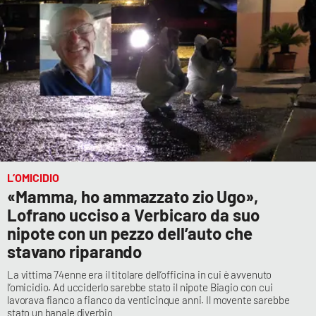
L’OMICIDIO
«Mamma, ho ammazzato zio Ugo»,
Lofrano ucciso a Verbicaro da suo
nipote con un pezzo dell’auto che
stavano riparando
La vittima 74enne era il titolare dell’officina in cui è avvenuto
l’omicidio. Ad ucciderlo sarebbe stato il nipote Biagio con cui
lavorava fianco a fianco da venticinque anni. Il movente sarebbe
stato un banale diverbio