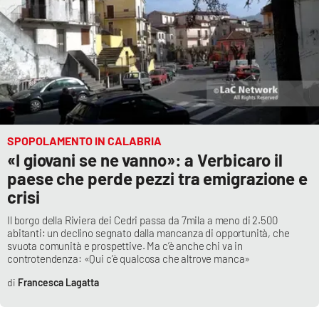
Lacplay.it
Lactv.it
Laconair.it
Lacitymag.it
SPOPOLAMENTO IN CALABRIA
Lacapitalenews.it
«I giovani se ne vanno»: a Verbicaro il
paese che perde pezzi tra emigrazione e
Ilreggino.it
crisi
Cosenzachannel.it
Il borgo della Riviera dei Cedri passa da 7mila a meno di 2.500
abitanti: un declino segnato dalla mancanza di opportunità, che
svuota comunità e prospettive. Ma c’è anche chi va in
Ilvibonese.it
controtendenza: «Qui c’è qualcosa che altrove manca»
Francesca Lagatta
Catanzarochannel.it