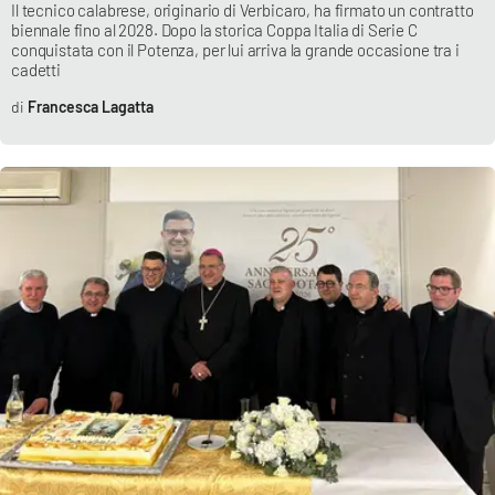
Il tecnico calabrese, originario di Verbicaro, ha firmato un contratto
Parchi Marini Calabria
biennale fino al 2028. Dopo la storica Coppa Italia di Serie C
conquistata con il Potenza, per lui arriva la grande occasione tra i
cadetti
Leggendo Alvaro insieme
Francesca Lagatta
Imprese Di Calabria
Le perfidie di Antonella Grippo
Venti di comunicazione
STREAMING
LaC TV
LaC Network
LaC OnAir