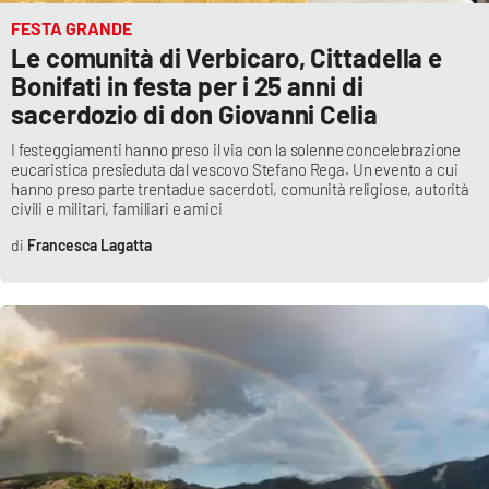
FESTA GRANDE
Le comunità di Verbicaro, Cittadella e
EDIZIONI
Bonifati in festa per i 25 anni di
LOCALI
sacerdozio di don Giovanni Celia
Catanzaro
I festeggiamenti hanno preso il via con la solenne concelebrazione
eucaristica presieduta dal vescovo Stefano Rega. Un evento a cui
Crotone
hanno preso parte trentadue sacerdoti, comunità religiose, autorità
civili e militari, familiari e amici
Vibo Valentia
Francesca Lagatta
Reggio Calabria
Cosenza
Lamezia Terme