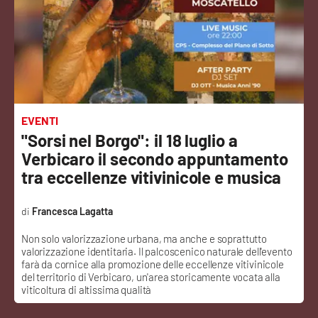
Sanità
Sport
Cultura
Podcast
EVENTI
"Sorsi nel Borgo": il 18 luglio a
Meteo
Verbicaro il secondo appuntamento
tra eccellenze vitivinicole e musica
Editoriali
Francesca Lagatta
Non solo valorizzazione urbana, ma anche e soprattutto
VIDEO
valorizzazione identitaria. Il palcoscenico naturale dell'evento
farà da cornice alla promozione delle eccellenze vitivinicole
Ambiente
del territorio di Verbicaro, un'area storicamente vocata alla
viticoltura di altissima qualità
Cronaca