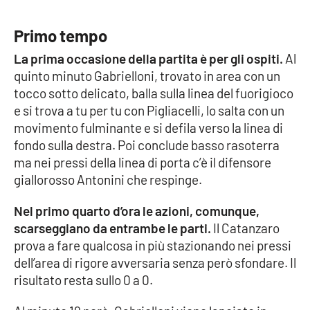
Parchi Marini Calabria
Primo tempo
Leggendo Alvaro insieme
La prima occasione della partita è per gli ospiti.
Al
quinto minuto Gabrielloni, trovato in area con un
Imprese Di Calabria
tocco sotto delicato, balla sulla linea del fuorigioco
e si trova a tu per tu con Pigliacelli, lo salta con un
Le perfidie di Antonella Grippo
movimento fulminante e si defila verso la linea di
fondo sulla destra. Poi conclude basso rasoterra
Venti di comunicazione
ma nei pressi della linea di porta c’è il difensore
giallorosso Antonini che respinge.
STREAMING
Nel primo quarto d’ora le azioni, comunque,
scarseggiano da entrambe le parti.
Il Catanzaro
LaC TV
prova a fare qualcosa in più stazionando nei pressi
dell’area di rigore avversaria senza però sfondare. Il
LaC Network
risultato resta sullo 0 a 0.
LaC OnAir