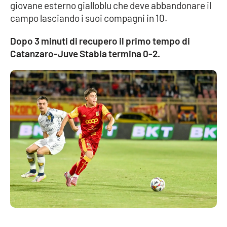
Lacplay.it
giovane esterno gialloblu che deve abbandonare il
campo lasciando i suoi compagni in 10.
Lactv.it
Dopo 3 minuti di recupero il primo tempo di
Catanzaro-Juve Stabia termina 0-2.
Laconair.it
Lacitymag.it
Lacapitalenews.it
Ilreggino.it
Cosenzachannel.it
Ilvibonese.it
Catanzarochannel.it