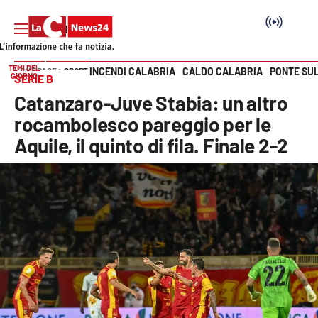
TEMI DEL
INCENDI CALABRIA
CALDO CALABRIA
PONTE SU
HOME PAGE
SPORT
GIORNO
SERIE B
Vai
Catanzaro-Juve Stabia: un altro
SEZIONI
rocambolesco pareggio per le
Aquile, il quinto di fila. Finale 2-2
Cronaca
Politica
Attualità
Economia e lavoro
Italia Mondo