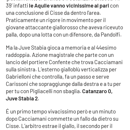
PROGETTI
SPECIALI
39’ infatti
le Aquile vanno vicinissime al pari
con
una conclusione di Cisse da dentro l’area.
Buona Sanità Calabria
Praticamente un rigore in movimento per il
giovane attaccante giallorosso che aveva ricevuto
palla, dopo una lotta con un difensore, da Pandolfi.
LA
CALABRIAVISIONE
Ma la Juve Stabia gioca a memoria e al 44esimo
Destinazioni
raddoppia. Azione magistrale che parte con un
lancio del portiere Confente che trova Cacciamani
Eventi
sulla sinistra. L’esterno gialloblù verticalizza per
Gabrielloni che controlla, fa un passo e serve
Food
Carissoni che sopraggiunge dalla destra e a tu per
per tu con Pigliacelli non sbaglia.
Catanzaro 0,
Storie
Juve Stabia 2
.
É un primo tempo vivacissimo però e un minuto
LAC
dopo Cacciamani commette un fallo da dietro su
NETWORK
Cisse. L’arbitro estrae il giallo, il secondo per il