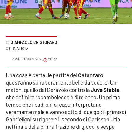
Sanità
Sport
Cultura
GIAMPAOLO CRISTOFARO
GIORNALISTA
Podcast
26 SETTEMBRE 2025
20:37
Meteo
Una cosa è certa, le partite del
Catanzaro
Editoriali
quest’anno sono veramente belle da vedere. Un
match, quello del Ceravolo contro la
Juve Stabia
,
che definire rocambolesco è dire poco. Un primo
VIDEO
tempo che i padroni di casa interpretano
veramente male e vanno sotto di due gol: il primo di
Ambiente
Gabrielloni su rigore e il secondo di Carissoni. Ma
nel finale della prima frazione di gioco le vespe
Cronaca