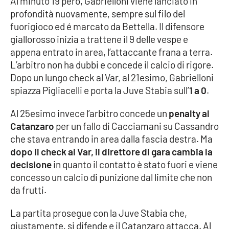
Al minuto 19 però, Gabrielloni viene lanciato in
profondità nuovamente, sempre sul filo del
fuorigioco ed é marcato da Bettella. Il difensore
EDIZIONI
giallorosso inizia a trattene il 9 delle vespe e
LOCALI
appena entrato in area, l’attaccante frana a terra.
Catanzaro
L’arbitro non ha dubbi e concede il calcio di rigore.
Dopo un lungo check al Var, al 21esimo, Gabrielloni
Crotone
spiazza Pigliacelli e porta la Juve Stabia sull’
1 a 0
.
Al 25esimo invece l’arbitro concede un
penalty al
Vibo Valentia
Catanzaro
per un fallo di Cacciamani su Cassandro
che stava entrando in area dalla fascia destra. Ma
Reggio Calabria
dopo il check al Var, il direttore di gara cambia la
decisione
in quanto il contatto è stato fuori e viene
Cosenza
concesso un calcio di punizione dal limite che non
da frutti.
Lamezia Terme
La partita prosegue con la Juve Stabia che,
giustamente, si difende e il Catanzaro attacca. Al