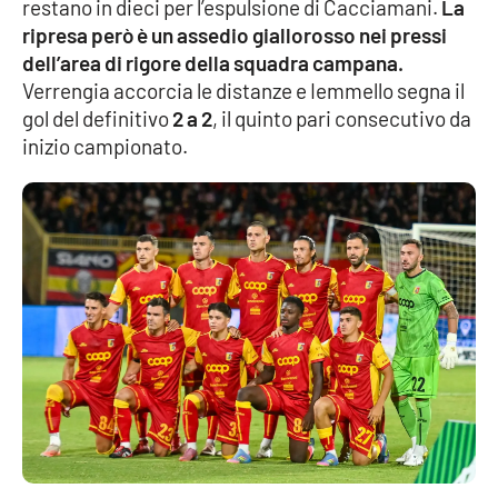
restano in dieci per l’espulsione di Cacciamani.
La
ripresa però è un assedio giallorosso nei pressi
Cultura
dell’area di rigore della squadra campana.
Verrengia accorcia le distanze e Iemmello segna il
Economia e Lavoro
gol del definitivo
2 a 2
, il quinto pari consecutivo da
inizio campionato.
Politica
Sanità
Società
Sport
RUBRICHE
Good Morning Vietnam