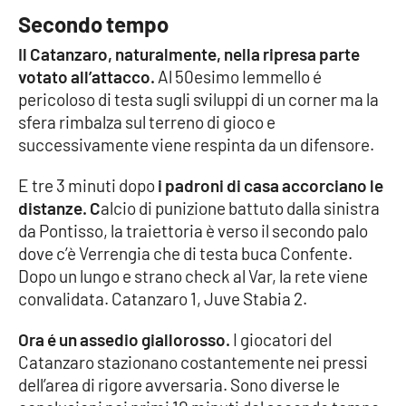
Secondo tempo
APP
Il Catanzaro, naturalmente, nella ripresa parte
Android
votato all’attacco.
Al 50esimo Iemmello é
pericoloso di testa sugli sviluppi di un corner ma la
sfera rimbalza sul terreno di gioco e
Apple
successivamente viene respinta da un difensore.
E tre 3 minuti dopo
i padroni di casa accorciano le
distanze. C
alcio di punizione battuto dalla sinistra
da Pontisso, la traiettoria è verso il secondo palo
dove c’è Verrengia che di testa buca Confente.
Dopo un lungo e strano check al Var, la rete viene
convalidata. Catanzaro 1, Juve Stabia 2.
Ora é un assedio giallorosso.
I giocatori del
Catanzaro stazionano costantemente nei pressi
dell’area di rigore avversaria. Sono diverse le