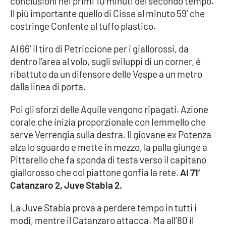
conclusioni nei primi 10 minuti del secondo tempo.
Il più importante quello di Cisse al minuto 59’ che
costringe Confente al tuffo plastico.
Al 66’ il tiro di Petriccione per i giallorossi, da
dentro l’area al volo, sugli sviluppi di un corner, é
ribattuto da un difensore delle Vespe a un metro
dalla linea di porta.
Poi gli sforzi delle Aquile vengono ripagati. Azione
corale che inizia proporzionale con Iemmello che
serve Verrengia sulla destra. Il giovane ex Potenza
alza lo sguardo e mette in mezzo, la palla giunge a
Pittarello che fa sponda di testa verso il capitano
giallorosso che col piattone gonfia la rete.
Al 71’
Catanzaro 2, Juve Stabia 2.
La Juve Stabia prova a perdere tempo in tutti i
modi, mentre il Catanzaro attacca. Ma all’80 il