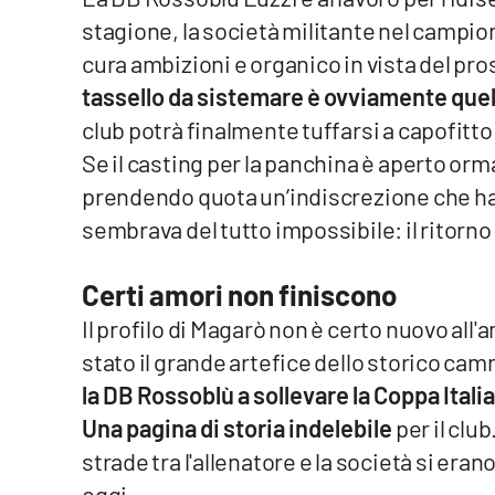
stagione, la società militante nel campi
Venti di comunicazione
cura ambizioni e organico in vista del p
tassello da sistemare è ovviamente quello
Streaming
club potrà finalmente tuffarsi a capofitto
LaC TV
Se il casting per la panchina è aperto orm
prendendo quota un’indiscrezione che ha
LaC Network
sembrava del tutto impossibile: il ritorno
LaC OnAir
Certi amori non finiscono
Il profilo di Magarò non è certo nuovo all
Edizioni
locali
stato il grande artefice dello storico ca
Catanzaro
la DB Rossoblù a sollevare la Coppa Italia 
Una pagina di storia indelebile
per il club
Crotone
strade tra l'allenatore e la società si e
Vibo Valentia
oggi.