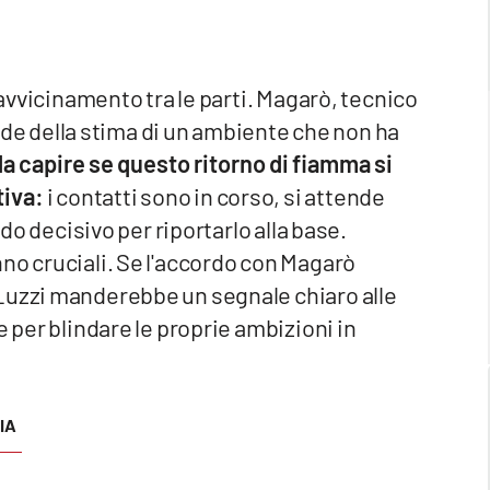
iavvicinamento tra le parti. Magarò, tecnico
e della stima di un ambiente che non ha
a capire se questo ritorno di fiamma si
tiva:
i contatti sono in corso, si attende
ndo decisivo per riportarlo alla base.
no cruciali. Se l'accordo con Magarò
Luzzi manderebbe un segnale chiaro alle
e per blindare le proprie ambizioni in
IA