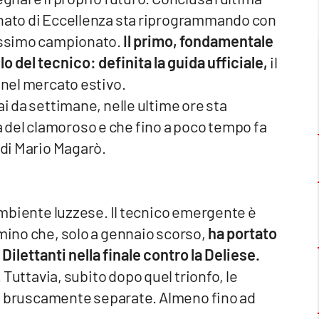
onato di Eccellenza sta riprogrammando con
rossimo campionato.
Il primo, fondamentale
 del tecnico: definita la guida ufficiale,
il
 nel mercato estivo.
ai da settimane, nelle ultime ore sta
 del clamoroso e che fino a poco tempo fa
 di Mario Magarò.
'ambiente luzzese. Il tecnico emergente è
mmino che, solo a gennaio scorso,
ha portato
Dilettanti nella finale contro la Deliese.
. Tuttavia, subito dopo quel trionfo, le
rano bruscamente separate. Almeno fino ad