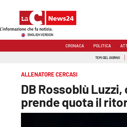
Sezioni
ENGLISH VERSION
Cronaca
CRONACA
POLITICA
AT
Politica
TEMI DEL GIORNO
Attualità
ALLENATORE CERCASI
Economia e lavoro
DB Rossoblù Luzzi, 
Italia Mondo
prende quota il rito
Sanità
Sport