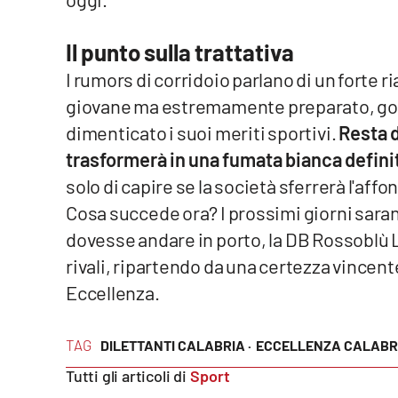
Reggio Calabria
Il punto sulla trattativa
I rumors di corridoio parlano di un forte r
Cosenza
giovane ma estremamente preparato, god
Lamezia Terme
dimenticato i suoi meriti sportivi.
Resta d
trasformerà in una fumata bianca de
fini
Progetti
solo di capire se la società sferrerà l'affo
speciali
Cosa succede ora? I prossimi giorni saran
Buona Sanità Calabria
dovesse andare in porto, la DB Rossoblù 
rivali, ripartendo da una certezza vincent
La
Eccellenza.
Calabriavisione
Destinazioni
TAG
DILETTANTI CALABRIA ·
ECCELLENZA CALABR
Eventi
Tutti gli articoli di
Sport