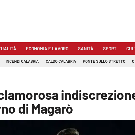
TUALITÀ
ECONOMIA E LAVORO
SANITÀ
SPORT
CUL
INCENDI CALABRIA
CALDO CALABRIA
PONTE SULLO STRETTO
C
clamorosa indiscrezione
rno di Magarò