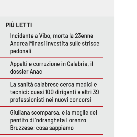
PIÙ LETTI
Incidente a Vibo, morta la 23enne
Andrea Minasi investita sulle strisce
pedonali
Appalti e corruzione in Calabria, il
dossier Anac
La sanità calabrese cerca medici e
tecnici: quasi 100 dirigenti e altri 39
professionisti nei nuovi concorsi
Giuliana scomparsa, è la moglie del
pentito di ’ndrangheta Lorenzo
Bruzzese: cosa sappiamo