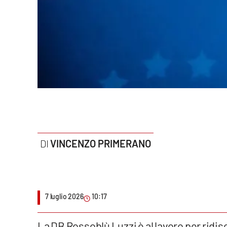
Politica
Sanità
Società
Sport
Rubriche
Good Morning Vietnam
VINCENZO PRIMERANO
Parchi Marini Calabria
Leggendo Alvaro insieme
7 luglio 2026
10:17
Imprese Di Calabria
Le perfidie di Antonella Grippo
La DB Rossoblù Luzzi è al lavoro per ridis