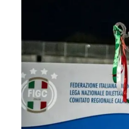
Cultura
Podcast
Meteo
Editoriali
Video
Ambiente
Cronaca
Cultura
Economia e Lavoro