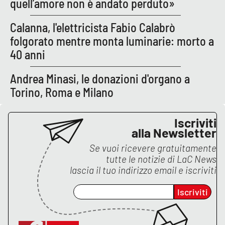
quell’amore non è andato perduto»
Calanna, l'elettricista Fabio Calabrò
EDIZIONI
folgorato mentre monta luminarie: morto a
LOCALI
40 anni
Catanzaro
Andrea Minasi, le donazioni d'organo a
Crotone
Torino, Roma e Milano
Vibo Valentia
Iscriviti
alla Newsletter
Reggio Calabria
Se vuoi ricevere gratuitamente
tutte le notizie di
LaC News
Cosenza
lascia il tuo indirizzo email e iscriviti
Lamezia Terme
Iscriviti