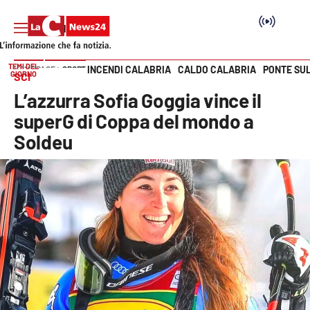
TEMI DEL
INCENDI CALABRIA
CALDO CALABRIA
PONTE SU
HOME PAGE
SPORT
GIORNO
SCI
Vai
L’azzurra Sofia Goggia vince il
SEZIONI
superG di Coppa del mondo a
Soldeu
Cronaca
Politica
Attualità
Economia e lavoro
Italia Mondo