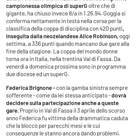
campionessa olimpica di superG
oltre che di
gigante, ha chiuso invece 8/a in 1.26.94. Goggia si
Cultura
conferma nettamente in testa nella corsa per la
classifica della coppa di disciplina con 420 punti
,
Economia e Lavoro
inseguita dalla neozelandese Alice Robinson,
oggi
settima, a 336 punti quando mancano due gare alla
Politica
fine della stagione. La coppa del mondo donne
torna ora in Italia, nella trentina Val di Fassa. Da
Sanità
venerdì a domenica prossima sono in programma
due discese ed un superG.
Società
Federica Brignone -
con la gamba sinistra sempre
Sport
sofferente - come da lei stessa anticipato -
dovrà
decidere sulla partecipazione anche a queste
gare.
Proprio in Val di Fassa il 3 aprile dello scorso
RUBRICHE
anno Federica fu vittima della drammatica caduta
che la bloccò per parecchi mesi e le cui
Good Morning Vietnam
conseguenze le stanno ancora dando problemi.