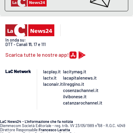
PROGETTI
SPECIALI
Buona Sanità Calabria
LA
CALABRIAVISIONE
In onda su:
DTT - Canali
11
, 17 e 111
Destinazioni
Scarica tutte le nostre app!
Eventi
LaC Network
lacplay.it
lacitymag.it
lactv.it
lacapitalenews.it
Food
laconair.it
ilreggino.it
cosenzachannel.it
ilvibonese.it
Storie
catanzarochannel.it
LAC
NETWORK
LaC News24 - L’informazione che fa notizia
Diemmecom Società Editoriale - reg. trib. VV 23/05/1989 n°68 - R.O.C. 4049
Direttore Responsabile
Francesco Laratta