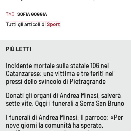
Parchi Marini Calabria
TAG
SOFIA GOGGIA
Leggendo Alvaro insieme
Tutti gli articoli di
Sport
Imprese Di Calabria
PIÙ LETTI
Le perfidie di Antonella Grippo
Incidente mortale sulla statale 106 nel
Venti di comunicazione
Catanzarese: una vittima e tre feriti nei
pressi dello svincolo di Pietragrande
STREAMING
Donati gli organi di Andrea Minasi, salverà
LaC TV
sette vite. Oggi i funerali a Serra San Bruno
LaC Network
I funerali di Andrea Minasi. Il parroco: «Per
nove giorni la comunità ha sperato,
LaC OnAir