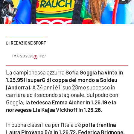
Sanità
Sport
Cultura
REDAZIONE SPORT
Podcast
1 MARZO 2026
11:27
Meteo
La campionessa azzurra
Sofia Goggia ha vinto in
1.25.95 il superG di coppa del mondo a Soldeu
Editoriali
(Andorra)
. A 34 anni è il suo 28mo successo in
carriera ed il secondo stagionale. Sul podio con
Goggia,
la tedesca Emma Aicher in 1.26.19 e la
VIDEO
norvegese Lie Kajsa Vickhoff in 1.26.26.
Ambiente
In buona classifica per l'Itala c'è
poi la trentina
Cronaca
Laura Pirovano 5/a in 1.26.72. Federica Brignone,