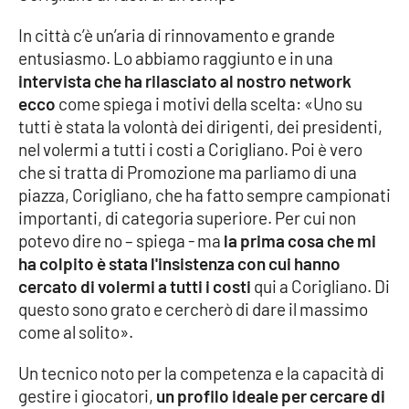
In città c’è un’aria di rinnovamento e grande
Cultura
entusiasmo. Lo abbiamo raggiunto e in una
intervista che ha rilasciato al nostro network
Economia e Lavoro
ecco
come spiega i motivi della scelta: «Uno su
tutti è stata la volontà dei dirigenti, dei presidenti,
Politica
nel volermi a tutti i costi a Corigliano. Poi è vero
che si tratta di Promozione ma parliamo di una
Sanità
piazza, Corigliano, che ha fatto sempre campionati
importanti, di categoria superiore. Per cui non
Società
potevo dire no – spiega - ma
la prima cosa che mi
ha colpito è stata l'insistenza con cui hanno
Sport
cercato di volermi a tutti i costi
qui a Corigliano. Di
questo sono grato e cercherò di dare il massimo
come al solito».
RUBRICHE
Un tecnico noto per la competenza e la capacità di
Good Morning Vietnam
gestire i giocatori,
un profilo ideale per cercare di