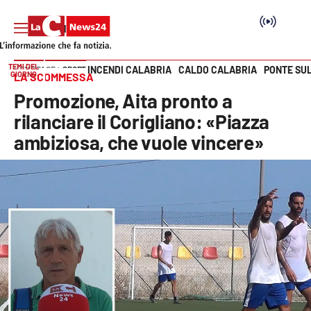
TEMI DEL
INCENDI CALABRIA
CALDO CALABRIA
PONTE SU
HOME PAGE
SPORT
GIORNO
LA SCOMMESSA
Vai
Promozione, Aita pronto a
SEZIONI
rilanciare il Corigliano: «Piazza
ambiziosa, che vuole vincere»
Cronaca
Politica
Attualità
Economia e lavoro
Italia Mondo