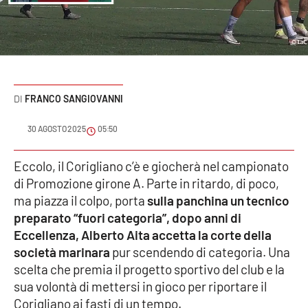
Sanità
Sport
Cultura
FRANCO SANGIOVANNI
Podcast
30 AGOSTO 2025
05:50
Meteo
Eccolo, il Corigliano c’è e giocherà nel campionato
di Promozione girone A. Parte in ritardo, di poco,
Editoriali
ma piazza il colpo, porta
sulla panchina un tecnico
preparato “fuori categoria”, dopo anni di
Eccellenza, Alberto Aita accetta la corte della
VIDEO
società marinara
pur scendendo di categoria. Una
Ambiente
scelta che premia il progetto sportivo del club e la
sua volontà di mettersi in gioco per riportare il
Cronaca
Corigliano ai fasti di un tempo.