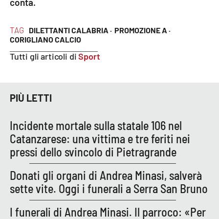
conta.
PROGETTI
SPECIALI
Buona Sanità Calabria
TAG
DILETTANTI CALABRIA ·
PROMOZIONE A ·
CORIGLIANO CALCIO
Tutti gli articoli di
Sport
LA
CALABRIAVISIONE
Destinazioni
PIÙ LETTI
Eventi
Incidente mortale sulla statale 106 nel
Food
Catanzarese: una vittima e tre feriti nei
pressi dello svincolo di Pietragrande
Storie
Donati gli organi di Andrea Minasi, salverà
sette vite. Oggi i funerali a Serra San Bruno
LAC
NETWORK
I funerali di Andrea Minasi. Il parroco: «Per