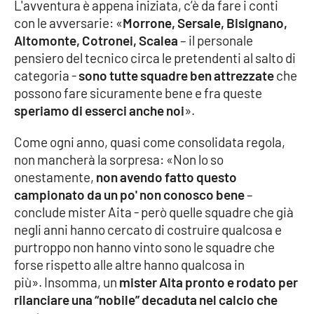
L'avventura è appena iniziata, c’è da fare i conti
con le avversarie: «
Morrone, Sersale, Bisignano,
Altomonte, Cotronei, Scalea
– il personale
EDIZIONI
LOCALI
pensiero del tecnico circa le pretendenti al salto di
categoria -
sono tutte squadre ben attrezzate
che
Catanzaro
possono fare sicuramente bene e fra queste
speriamo di esserci anche noi
».
Crotone
Come ogni anno, quasi come consolidata regola,
Vibo Valentia
non mancherà la sorpresa: «Non lo so
onestamente,
non avendo fatto questo
Reggio Calabria
campionato da un po' non conosco bene
–
conclude mister Aita - però quelle squadre che già
Cosenza
negli anni hanno cercato di costruire qualcosa e
purtroppo non hanno vinto sono le squadre che
Lamezia Terme
forse rispetto alle altre hanno qualcosa in
più». Insomma, un
mister Aita pronto e rodato per
rilanciare una “nobile” decaduta nel calcio che