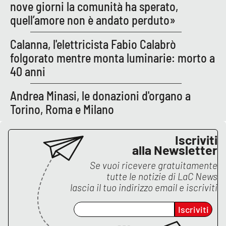
Lacplay.it
nove giorni la comunità ha sperato,
quell’amore non è andato perduto»
Lactv.it
Calanna, l'elettricista Fabio Calabrò
Laconair.it
folgorato mentre monta luminarie: morto a
40 anni
Lacitymag.it
Andrea Minasi, le donazioni d'organo a
Lacapitalenews.it
Torino, Roma e Milano
Ilreggino.it
Iscriviti
alla Newsletter
Cosenzachannel.it
Se vuoi ricevere gratuitamente
tutte le notizie di
LaC News
Ilvibonese.it
lascia il tuo indirizzo email e iscriviti
Catanzarochannel.it
Iscriviti