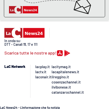
APP
Android
Apple
In onda su:
DTT - Canali
11
, 17 e 111
Scarica tutte le nostre app!
LaC Network
lacplay.it
lacitymag.it
lactv.it
lacapitalenews.it
laconair.it
ilreggino.it
cosenzachannel.it
ilvibonese.it
catanzarochannel.it
LaC News24 - L’informazione che fa notizia