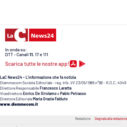
Cosenzachannel.it
Ilvibonese.it
Catanzarochannel.it
In onda su:
App
DTT - Canali
11
, 17 e 111
Android
Scarica tutte le nostre app!
Apple
LaC News24 - L’informazione che fa notizia
Diemmecom Società Editoriale - reg. trib. VV 23/05/1989 n°68 - R.O.C. 4049
Direttore Responsabile
Francesco Laratta
Vicedirettore
Enrico De Girolamo
e
Pablo Petrasso
Direttore Editoriale
Maria Grazia Falduto
Vai
www.diemmecom.it
Redazione
Segnala alla redazion