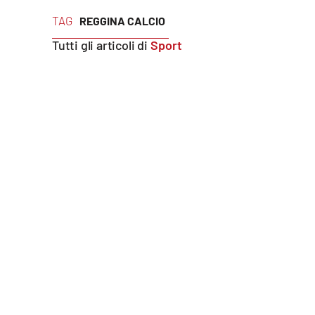
TAG
REGGINA CALCIO
Reggio Calabria
Tutti gli articoli di
Sport
Cosenza
Lamezia Terme
Progetti
speciali
Buona Sanità Calabria
La
Calabriavisione
Destinazioni
Eventi