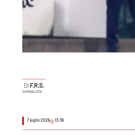
Politica
Sanità
Società
Sport
Rubriche
Good Morning Vietnam
F.R.S.
Parchi Marini Calabria
GIORNALISTA
Leggendo Alvaro insieme
Imprese Di Calabria
7 luglio 2026
13:36
Le perfidie di Antonella Grippo