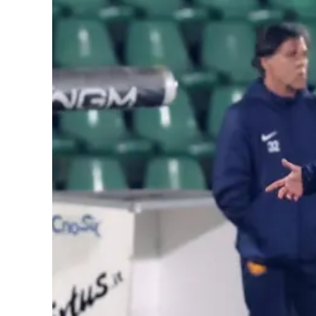
Cultura
Podcast
Meteo
Editoriali
Video
Ambiente
Cronaca
Cultura
Economia e Lavoro