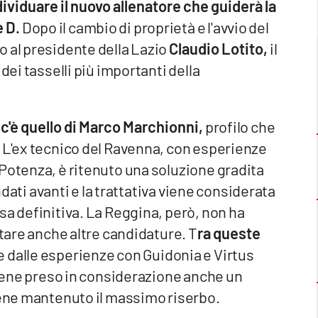
ividuare il nuovo allenatore che guiderà la
 D.
Dopo il cambio di proprietà e l'avvio del
o al presidente della Lazio
Claudio Lotito,
il
dei tasselli più importanti della
a c'è quello di Marco Marchionni,
profilo che
. L'ex tecnico del Ravenna, con esperienze
Potenza, è ritenuto una soluzione gradita
andati avanti e la trattativa viene considerata
sa definitiva. La Reggina, però, non ha
utare anche altre candidature. T
ra queste
e dalle esperienze con Guidonia e Virtus
 viene preso in considerazione anche un
iene mantenuto il massimo riserbo.