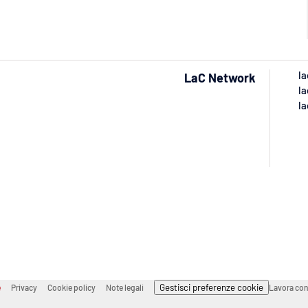
la
LaC Network
la
la
Gestisci preferenze cookie
e
Privacy
Cookie policy
Note legali
Lavora con