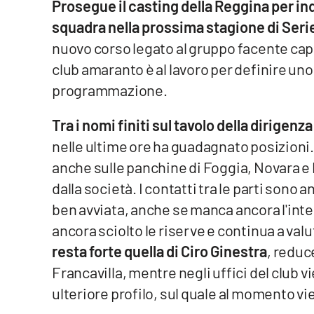
Prosegue il casting della Reggina per ind
squadra nella prossima stagione di Serie
Venti di comunicazione
nuovo corso legato al gruppo facente cap
club amaranto è al lavoro per definire uno 
Streaming
programmazione.
LaC TV
Tra i nomi finiti sul tavolo della dirigenz
LaC Network
nelle ultime ore ha guadagnato posizioni
LaC OnAir
anche sulle panchine di Foggia, Novara e 
dalla società. I contatti tra le parti sono 
Edizioni
ben avviata, anche se manca ancora l'inte
locali
ancora sciolto le riserve e continua a val
Catanzaro
resta forte quella di Ciro Ginestra
, reduc
Francavilla, mentre negli uffici del club
Crotone
ulteriore profilo, sul quale al momento v
Vibo Valentia