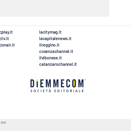
cplay.it
lacitymag.it
ctv.it
lacapitalenews.it
conair.it
ilreggino.it
cosenzachannel.it
ilvibonese.it
catanzarochannel.it
 noi