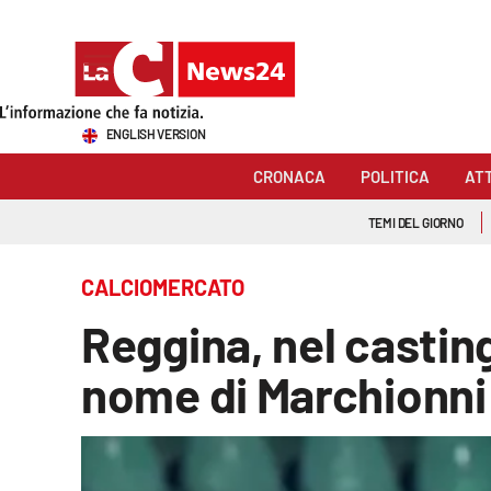
Sezioni
ENGLISH VERSION
Cronaca
CRONACA
POLITICA
AT
Politica
TEMI DEL GIORNO
Attualità
CALCIOMERCATO
Economia e lavoro
Reggina, nel casting
Italia Mondo
nome di Marchionni
Sanità
Sport