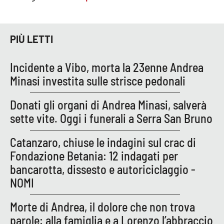
PROGETTI
SPECIALI
Buona Sanità Calabria
PIÙ LETTI
LA
Incidente a Vibo, morta la 23enne Andrea
CALABRIAVISIONE
Minasi investita sulle strisce pedonali
Destinazioni
Donati gli organi di Andrea Minasi, salverà
Eventi
sette vite. Oggi i funerali a Serra San Bruno
Food
Catanzaro, chiuse le indagini sul crac di
Fondazione Betania: 12 indagati per
Storie
bancarotta, dissesto e autoriciclaggio -
NOMI
LAC
Morte di Andrea, il dolore che non trova
NETWORK
parole: alla famiglia e a Lorenzo l’abbraccio