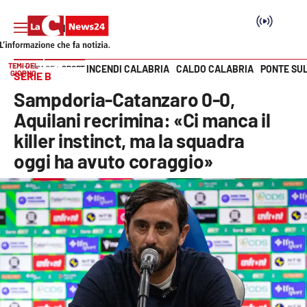
TEMI DEL
INCENDI CALABRIA
CALDO CALABRIA
PONTE SU
HOME PAGE
SPORT
GIORNO
SERIE B
Vai
Sampdoria-Catanzaro 0-0,
SEZIONI
Aquilani recrimina: «Ci manca il
killer instinct, ma la squadra
Cronaca
oggi ha avuto coraggio»
Politica
Attualità
Economia e lavoro
Italia Mondo