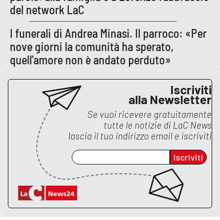
Lacplay.it
del network LaC
Lactv.it
I funerali di Andrea Minasi. Il parroco: «Per
nove giorni la comunità ha sperato,
Laconair.it
quell’amore non è andato perduto»
Lacitymag.it
Iscriviti
alla Newsletter
Lacapitalenews.it
Se vuoi ricevere gratuitamente
tutte le notizie di
LaC News
Ilreggino.it
lascia il tuo indirizzo email e iscriviti
Cosenzachannel.it
Iscriviti
Ilvibonese.it
Catanzarochannel.it