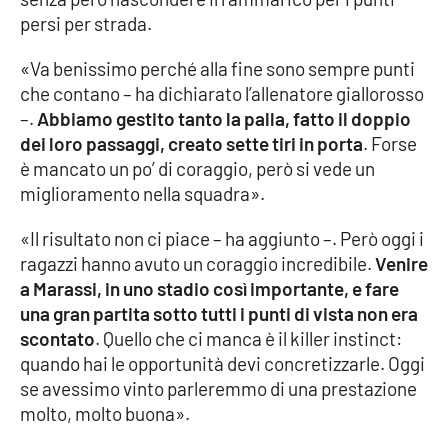
persi per strada.
Cultura
«Va benissimo perché alla fine sono sempre punti
che contano – ha dichiarato l’allenatore giallorosso
Economia e Lavoro
–.
Abbiamo gestito tanto la palla, fatto il doppio
dei loro passaggi, creato sette tiri in porta
. Forse
Politica
è mancato un po’ di coraggio, però si vede un
miglioramento nella squadra».
Sanità
«Il risultato non ci piace – ha aggiunto –. Però oggi i
Società
ragazzi hanno avuto un coraggio incredibile.
Venire
a Marassi, in uno stadio così importante, e fare
Sport
una gran partita sotto tutti i punti di vista non era
scontato
. Quello che ci manca è il killer instinct:
quando hai le opportunità devi concretizzarle. Oggi
RUBRICHE
se avessimo vinto parleremmo di una prestazione
molto, molto buona».
Good Morning Vietnam