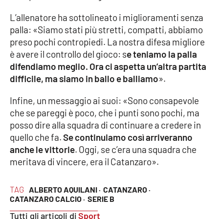
L’allenatore ha sottolineato i miglioramenti senza
palla: «Siamo stati più stretti, compatti, abbiamo
EDIZIONI
LOCALI
preso pochi contropiedi. La nostra difesa migliore
è avere il controllo del gioco: s
e teniamo la palla
Catanzaro
difendiamo meglio. Ora ci aspetta un’altra partita
difficile, ma siamo in ballo e balliamo
».
Crotone
Infine, un messaggio ai suoi: «Sono consapevole
Vibo Valentia
che se pareggi è poco, che i punti sono pochi, ma
posso dire alla squadra di continuare a credere in
Reggio Calabria
quello che fa.
Se continuiamo così arriveranno
anche le vittorie
. Oggi, se c’era una squadra che
Cosenza
meritava di vincere, era il Catanzaro».
Lamezia Terme
TAG
ALBERTO AQUILANI ·
CATANZARO ·
CATANZARO CALCIO ·
SERIE B
Tutti gli articoli di
Sport