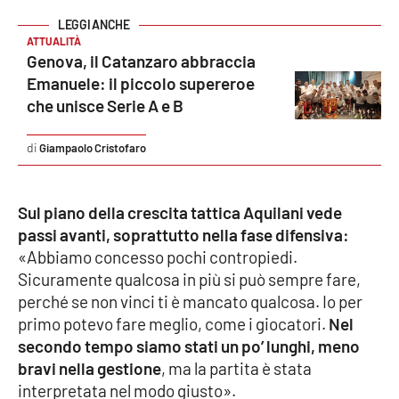
Parchi Marini Calabria
ATTUALITÀ
Genova, il Catanzaro abbraccia
Leggendo Alvaro insieme
Emanuele: il piccolo supereroe
che unisce Serie A e B
Imprese Di Calabria
Giampaolo Cristofaro
Le perfidie di Antonella Grippo
Venti di comunicazione
Sul piano della crescita tattica Aquilani vede
passi avanti, soprattutto nella fase difensiva:
«Abbiamo concesso pochi contropiedi.
STREAMING
Sicuramente qualcosa in più si può sempre fare,
perché se non vinci ti è mancato qualcosa. Io per
LaC TV
primo potevo fare meglio, come i giocatori.
Nel
secondo tempo siamo stati un po’ lunghi, meno
LaC Network
bravi nella gestione
, ma la partita è stata
interpretata nel modo giusto».
LaC OnAir