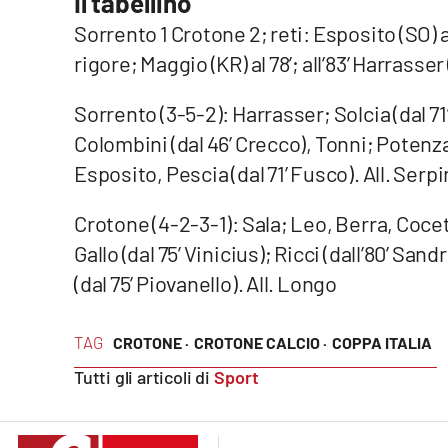
Il tabellino
Cosenzachannel.it
Sorrento 1 Crotone 2; reti: Esposito (SO) al 
rigore; Maggio (KR) al 78’; all’83’ Harrasse
Ilvibonese.it
Sorrento (3-5-2): Harrasser; Solcia (dal 7
Catanzarochannel.it
Colombini (dal 46’ Crecco), Tonni; Potenza
Esposito, Pescia (dal 71’ Fusco). All. Serpi
App
Android
Crotone (4-2-3-1): Sala; Leo, Berra, Cocett
Gallo (dal 75’ Vinicius); Ricci (dall’80’ Sa
Apple
(dal 75’ Piovanello). All. Longo
TAG
CROTONE ·
CROTONE CALCIO ·
COPPA ITALIA
Vai
Tutti gli articoli di
Sport