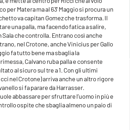
, e mette al centro per Ricci che al volo
o per Matera ma al 63’ Maggio si procura un
schetto va capitan Gomez che trasforma. Il
are una palla, ma facendo fatica a salire,
on Sala che controlla. Entrano così anche
rano, nel Crotone, anche Vinicius per Gallo
gio fa tutto bene ma sbaglia la
rimessa, Calvano ruba palla e consente
tato al sicuro sul tre a 1. Con gli ultimi
ci nel Crotone) arriva anche un altro rigore
anello si fa parare da Harrasser.
uole abbassare per sfruttare l’uomo in più e
trollo ospite che sbaglia almeno un paio di