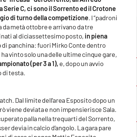
ia Serie C, ci sono il Sorrento ed il Crotone
gio di turno della competizione
. I “padroni
 da metà ottobre e arrivano da tre
inati al diciassettesimo posto,
in piena
 di panchina: fuori Mirko Conte dentro
, ha vinto solo una delle ultime cinque gare,
ampionato (per 3 a 1),
e, dopo un avvio
 di testa.
atch. Dal limite dell’area Esposito dopo un
rò viene deviata e non impensierisce Sala.
uperato palla nella trequarti del Sorrento,
sser devia in calcio d’angolo. La gara pare
roni di casa ci pensa Mattia Esposito