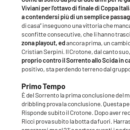
Viviani per l’ottavo di finale di Coppa Ital
Venti di comunicazione
a contendersi più di un semplice passag
di casa” inseguono una vittoria che manca
Streaming
sconfitte consecutive, che li hanno trasc
LaC TV
zona playout, ed
ancora prima, un cambio
Cristian Serpini. Il Crotone, dal canto suo
LaC Network
proprio contro il Sorrento allo Scida in c
LaC OnAir
positivo, sta perdendo terreno dal gruppo
Primo Tempo
Edizioni
locali
È del Sorrento la prima conclusione del m
Catanzaro
dribbling prova la conclusione. Questa pe
Risponde subito il Crotone. Dopo aver rec
Crotone
Ricci prova subito la botta da fuori. Harra
Vibo Valentia
smorzarsi ma al 21’ a portare avanti i pad