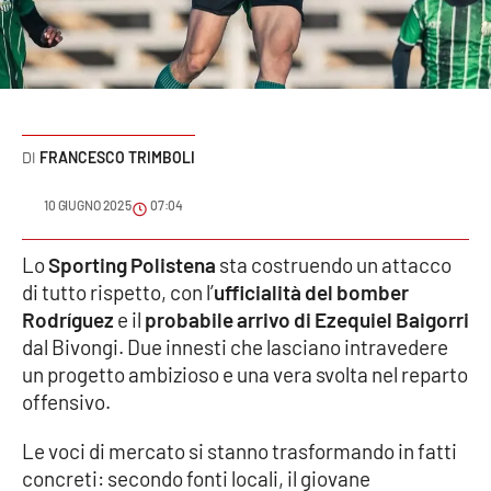
Sanità
Sport
Cultura
FRANCESCO TRIMBOLI
Podcast
10 GIUGNO 2025
07:04
Meteo
Lo
Sporting Polistena
sta costruendo un attacco
di tutto rispetto, con l’
ufficialità del bomber
Editoriali
Rodríguez
e il
probabile arrivo di Ezequiel Baigorri
dal Bivongi. Due innesti che lasciano intravedere
un progetto ambizioso e una vera svolta nel reparto
VIDEO
offensivo.
Ambiente
Le voci di mercato si stanno trasformando in fatti
concreti: secondo fonti locali, il giovane
Cronaca