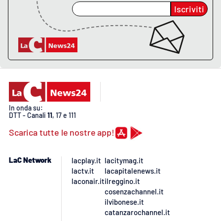
PROGETTI
SPECIALI
Iscriviti
Buona Sanità Calabria
LA
CALABRIAVISIONE
Destinazioni
In onda su:
Eventi
DTT - Canali
11
, 17 e 111
Scarica tutte le nostre app!
Food
LaC Network
lacplay.it
lacitymag.it
Storie
lactv.it
lacapitalenews.it
laconair.it
ilreggino.it
cosenzachannel.it
LAC
NETWORK
ilvibonese.it
catanzarochannel.it