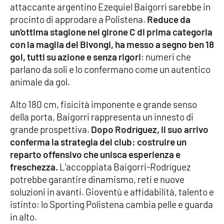
attaccante argentino Ezequiel Baigorri sarebbe in
procinto di approdare a Polistena.
Reduce da
Cultura
un’ottima stagione nel girone C di prima categoria
con la maglia del Bivongi, ha messo a segno ben 18
Economia e Lavoro
gol, tutti su azione e senza rigori
: numeri che
parlano da soli e lo confermano come un autentico
Politica
animale da gol.
Sanità
Alto 180 cm, fisicità imponente e grande senso
della porta, Baigorri rappresenta un innesto di
Società
grande prospettiva.
Dopo Rodríguez, il suo arrivo
conferma la strategia del club: costruire un
Sport
reparto offensivo che unisca esperienza e
freschezza.
L’accoppiata Baigorri-Rodríguez
potrebbe garantire dinamismo, reti e nuove
RUBRICHE
soluzioni in avanti. Gioventù e affidabilità, talento e
istinto: lo Sporting Polistena cambia pelle e guarda
Good Morning Vietnam
in alto.