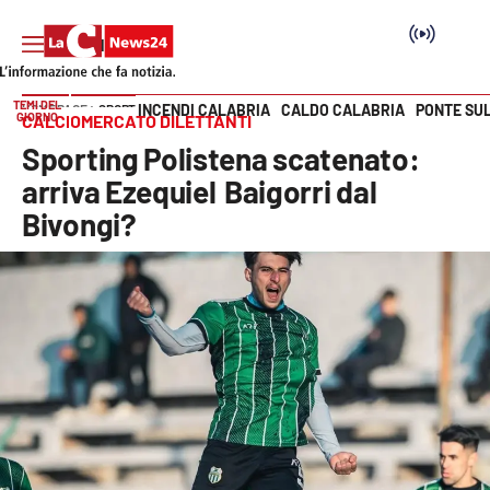
TEMI DEL
INCENDI CALABRIA
CALDO CALABRIA
PONTE SU
HOME PAGE
SPORT
GIORNO
CALCIOMERCATO DILETTANTI
Vai
Sporting Polistena scatenato:
SEZIONI
arriva Ezequiel Baigorri dal
Bivongi?
Cronaca
Politica
Attualità
Economia e lavoro
Italia Mondo