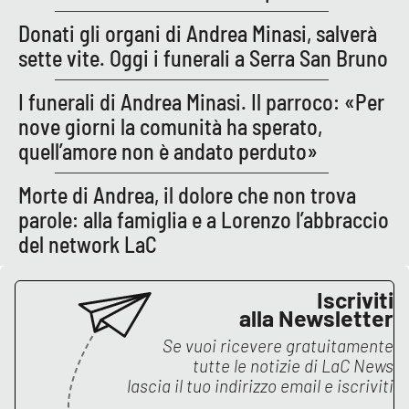
Donati gli organi di Andrea Minasi, salverà
sette vite. Oggi i funerali a Serra San Bruno
EDIZIONI
LOCALI
I funerali di Andrea Minasi. Il parroco: «Per
Catanzaro
nove giorni la comunità ha sperato,
quell’amore non è andato perduto»
Crotone
Morte di Andrea, il dolore che non trova
Vibo Valentia
parole: alla famiglia e a Lorenzo l’abbraccio
del network LaC
Reggio Calabria
Iscriviti
Cosenza
alla Newsletter
Lamezia Terme
Se vuoi ricevere gratuitamente
tutte le notizie di
LaC News
lascia il tuo indirizzo email e iscriviti