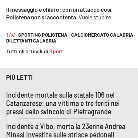
Parchi Marini Calabria
Il messaggio è chiaro: con un attacco così,
Polistena non si accontenta
. Vuole stupire.
Leggendo Alvaro insieme
TAG
SPORTING POLISTENA ·
CALCIOMERCATO CALABRIA ·
Imprese Di Calabria
DILETTANTI CALABRIA
Tutti gli articoli di
Sport
Le perfidie di Antonella Grippo
Venti di comunicazione
PIÙ LETTI
STREAMING
Incidente mortale sulla statale 106 nel
Catanzarese: una vittima e tre feriti nei
LaC TV
pressi dello svincolo di Pietragrande
LaC Network
Incidente a Vibo, morta la 23enne Andrea
Minasi investita sulle strisce pedonali
LaC OnAir