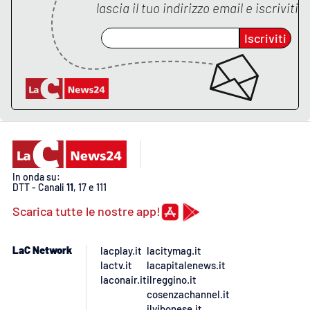
lascia il tuo indirizzo email e iscriviti
APP
Iscriviti
Android
Apple
In onda su:
DTT - Canali
11
, 17 e 111
Scarica tutte le nostre app!
LaC Network
lacplay.it
lacitymag.it
lactv.it
lacapitalenews.it
laconair.it
ilreggino.it
cosenzachannel.it
ilvibonese.it