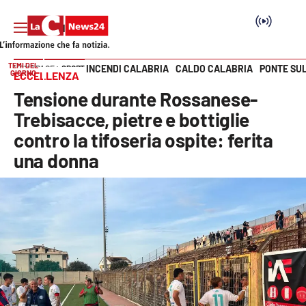
TEMI DEL
INCENDI CALABRIA
CALDO CALABRIA
PONTE SU
HOME PAGE
SPORT
GIORNO
ECCELLENZA
Vai
Tensione durante Rossanese-
SEZIONI
Trebisacce, pietre e bottiglie
contro la tifoseria ospite: ferita
Cronaca
una donna
Politica
Attualità
Economia e lavoro
Italia Mondo