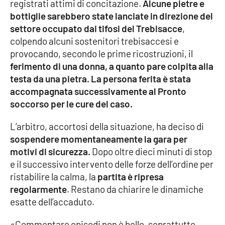
registrati attimi di concitazione.
Alcune pietre e
bottiglie sarebbero state lanciate in direzione del
Cultura
settore occupato dai tifosi del Trebisacce
,
colpendo alcuni sostenitori trebisaccesi e
Economia e Lavoro
provocando, secondo le prime ricostruzioni, il
ferimento di una donna, a quanto pare colpita alla
Politica
testa da una pietra. La persona ferita è stata
accompagnata successivamente al Pronto
Sanità
soccorso per le cure del caso.
Società
L’arbitro, accortosi della situazione, ha deciso di
sospendere momentaneamente la gara per
Sport
motivi di sicurezza.
Dopo oltre dieci minuti di stop
e il successivo intervento delle forze dell’ordine per
ristabilire la calma, la
partita è ripresa
RUBRICHE
regolarmente
. Restano da chiarire le dinamiche
esatte dell’accaduto.
Good Morning Vietnam
«Commentare episodi non è bello, soprattutto