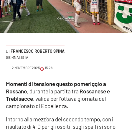
Sanità
Sport
Cultura
Podcast
FRANCESCO ROBERTO SPINA
GIORNALISTA
Meteo
2 NOVEMBRE 2025
15:24
Editoriali
Momenti di tensione questo pomeriggio a
Rossano
, durante la partita tra
Rossanese e
Trebisacce
, valida per l’ottava giornata del
VIDEO
campionato di Eccellenza.
Ambiente
Intorno alla mezz’ora del secondo tempo, con il
risultato di 4-0 per gli ospiti, sugli spalti si sono
Cronaca