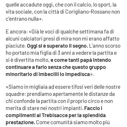
quelle accadute oggi, che con il calcio, lo sport, la
vita sociale, con la città di Corigliano-Rossano non
c'entrano nulla».
EDIZIONI
LOCALI
E ancora: «Già le voci di qualche settimana fa di
Catanzaro
alcuni calciatori presi di mira non mi erano affatto
piaciute.
Oggi si è superato il segno.
L'anno scorso
Crotone
ho portato mia figlia di 3 anni a vedere la partita e
si è divertita molto,
e come tanti papà intendo
Vibo Valentia
continuare a farlo senza che questo gruppo
minoritario di imbecilli lo impedisca
».
Reggio Calabria
«Siamo in migliaia ad essere tifosi veri delle nostre
Cosenza
squadre: prendiamo apertamente le distanze da
chi confonde la partita con il proprio circo e non
Lamezia Terme
merita di stare nei nostri impianti.
Faccio i
complimenti al Trebisacce per la splendida
prestazione.
Come comunità siamo molto più