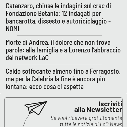
Lacplay.it
Catanzaro, chiuse le indagini sul crac di
Fondazione Betania: 12 indagati per
Lactv.it
bancarotta, dissesto e autoriciclaggio -
NOMI
Laconair.it
Morte di Andrea, il dolore che non trova
Lacitymag.it
parole: alla famiglia e a Lorenzo l’abbraccio
del network LaC
Lacapitalenews.it
Caldo soffocante almeno fino a Ferragosto,
Ilreggino.it
ma per la Calabria la fine è ancora più
lontana: ecco cosa ci aspetta
Cosenzachannel.it
Iscriviti
Ilvibonese.it
alla Newsletter
Catanzarochannel.it
Se vuoi ricevere gratuitamente
tutte le notizie di
LaC News