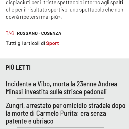
PROGETTI
dispiaciuti per il triste spettacolo intorno agli spalti
SPECIALI
che per il risultato sportivo, uno spettacolo che non
Buona Sanità Calabria
dovrà ripetersi mai più».
TAG
ROSSANO ·
COSENZA
LA
CALABRIAVISIONE
Tutti gli articoli di
Sport
Destinazioni
Eventi
PIÙ LETTI
Food
Incidente a Vibo, morta la 23enne Andrea
Minasi investita sulle strisce pedonali
Storie
Zungri, arrestato per omicidio stradale dopo
la morte di Carmelo Purita: era senza
LAC
NETWORK
patente e ubriaco