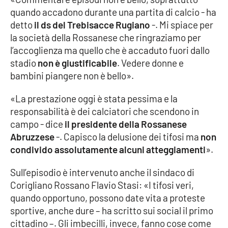
Parchi Marini Calabria
quando accadono durante una partita di calcio - ha
detto
il ds del Trebisacce Rugiano
-. Mi spiace per
Leggendo Alvaro insieme
la società della Rossanese che ringraziamo per
l’accoglienza ma quello che è accaduto fuori dallo
Imprese Di Calabria
stadio
non è giustificabile
. Vedere donne e
bambini piangere non è bello».
Le perfidie di Antonella Grippo
«La prestazione oggi è stata pessima e la
responsabilità è dei calciatori che scendono in
Venti di comunicazione
campo - dice
il presidente della Rossanese
Abruzzese
-. Capisco la delusione dei tifosi ma
non
condivido assolutamente alcuni atteggiamenti
».
STREAMING
Sull’episodio è intervenuto anche il sindaco di
LaC TV
Corigliano Rossano Flavio Stasi: «I tifosi veri,
quando opportuno, possono date vita a proteste
LaC Network
sportive, anche dure – ha scritto sui social il primo
cittadino –. Gli imbecilli, invece, fanno cose come
LaC OnAir