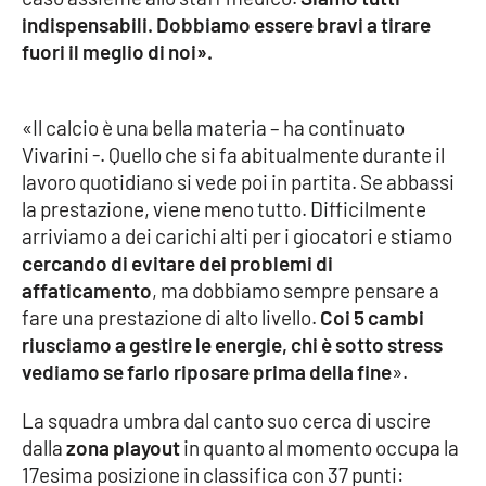
indispensabili. Dobbiamo essere bravi a tirare
fuori il meglio di noi».
EDIZIONI
LOCALI
«Il calcio è una bella materia – ha continuato
Catanzaro
Vivarini -. Quello che si fa abitualmente durante il
lavoro quotidiano si vede poi in partita. Se abbassi
Crotone
la prestazione, viene meno tutto. Difficilmente
arriviamo a dei carichi alti per i giocatori e stiamo
Vibo Valentia
cercando di evitare dei problemi di
affaticamento
, ma dobbiamo sempre pensare a
Reggio Calabria
fare una prestazione di alto livello.
Coi 5 cambi
riusciamo a gestire le energie, chi è sotto stress
Cosenza
vediamo se farlo riposare prima della fine
».
Lamezia Terme
La squadra umbra dal canto suo cerca di uscire
dalla
zona playout
in quanto al momento occupa la
17esima posizione in classifica con 37 punti: