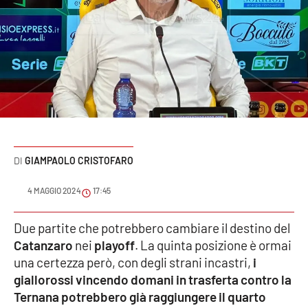
Sanità
Sport
Cultura
Podcast
Meteo
GIAMPAOLO CRISTOFARO
Editoriali
4 MAGGIO 2024
17:45
Due partite che potrebbero cambiare il destino del
VIDEO
Catanzaro
nei
playoff
. La quinta posizione è ormai
una certezza però, con degli strani incastri,
i
Ambiente
giallorossi vincendo domani in trasferta contro la
Ternana potrebbero già raggiungere il quarto
Cronaca