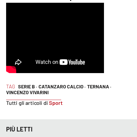
Lacplay.it
Lactv.it
Laconair.it
Lacitymag.it
Lacapitalenews.it
Ilreggino.it
TAG
SERIE B ·
CATANZARO CALCIO ·
TERNANA ·
VINCENZO VIVARINI
Cosenzachannel.it
Tutti gli articoli di
Sport
Ilvibonese.it
Catanzarochannel.it
PIÙ LETTI