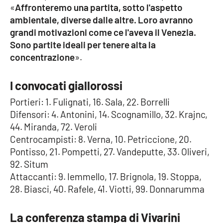
PROGETTI
SPECIALI
«
Affronteremo una partita, sotto l'aspetto
ambientale, diverse dalle altre. Loro avranno
Buona Sanità Calabria
grandi motivazioni come ce l'aveva il Venezia.
Sono partite ideali per tenere alta la
concentrazione
».
LA
CALABRIAVISIONE
I convocati giallorossi
Destinazioni
Portieri: 1. Fulignati, 16. Sala, 22. Borrelli
Eventi
Difensori: 4. Antonini, 14. Scognamillo, 32. Krajnc,
44. Miranda, 72. Veroli
Food
Centrocampisti: 8. Verna, 10. Petriccione, 20.
Pontisso, 21. Pompetti, 27. Vandeputte, 33. Oliveri,
92. Situm
Storie
Attaccanti: 9. Iemmello, 17. Brignola, 19. Stoppa,
28. Biasci, 40. Rafele, 41. Viotti, 99. Donnarumma
LAC
NETWORK
La conferenza stampa di Vivarini