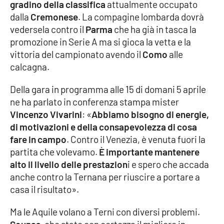
gradino della classifica
attualmente occupato
dalla
Cremonese
. La compagine lombarda dovrà
Cultura
vedersela contro il
Parma
che ha già in tasca la
promozione in Serie A ma si gioca la vetta e la
Economia e Lavoro
vittoria del campionato avendo il
Como
alle
calcagna.
Politica
Della gara in programma alle 15 di domani 5 aprile
Sanità
ne ha parlato in conferenza stampa mister
Vincenzo Vivarini
: «
Abbiamo bisogno di energie,
Società
di motivazioni e della consapevolezza di cosa
fare in campo
. Contro il Venezia, è venuta fuori la
Sport
partita che volevamo.
È importante mantenere
alto il livello delle prestazion
i e spero che accada
anche contro la Ternana per riuscire a portare a
RUBRICHE
casa il risultato».
Good Morning Vietnam
Ma le Aquile volano a Terni con diversi problemi.