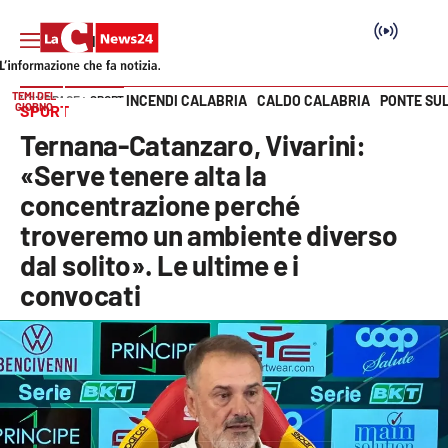
TEMI DEL
INCENDI CALABRIA
CALDO CALABRIA
PONTE SU
HOME PAGE
SPORT
GIORNO
SPORT
Vai
Ternana-Catanzaro, Vivarini:
SEZIONI
«Serve tenere alta la
concentrazione perché
Cronaca
troveremo un ambiente diverso
dal solito». Le ultime e i
Politica
convocati
Attualità
Economia e lavoro
Italia Mondo