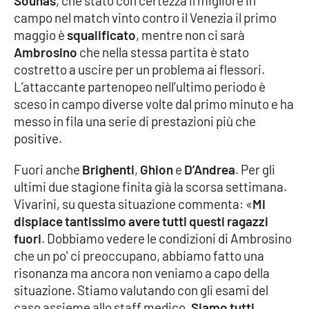
Sounas
, che stato con certezza il migliore in
Parchi Marini Calabria
campo nel match vinto contro il Venezia il primo
maggio è
squalificato
, mentre non ci sarà
Leggendo Alvaro insieme
Ambrosino
che nella stessa partita è stato
costretto a uscire per un problema ai flessori.
Imprese Di Calabria
L’attaccante partenopeo nell’ultimo periodo è
sceso in campo diverse volte dal primo minuto e ha
Le perfidie di Antonella Grippo
messo in fila una serie di prestazioni più che
positive.
Venti di comunicazione
Fuori anche
Brighenti
,
Ghion
e
D’Andrea
. Per gli
ultimi due stagione finita già la scorsa settimana.
Vivarini, su questa situazione commenta: «
Mi
STREAMING
dispiace tantissimo avere tutti questi ragazzi
LaC TV
fuori
. Dobbiamo vedere le condizioni di Ambrosino
che un po' ci preoccupano, abbiamo fatto una
LaC Network
risonanza ma ancora non veniamo a capo della
situazione. Stiamo valutando con gli esami del
caso assieme allo staff medico.
Siamo tutti
LaC OnAir