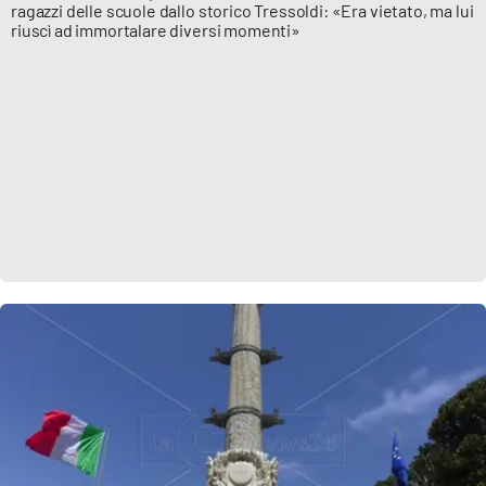
ragazzi delle scuole dallo storico Tressoldi: «Era vietato, ma lui
riuscì ad immortalare diversi momenti»
EDIZIONI
LOCALI
Catanzaro
Crotone
Vibo Valentia
Reggio Calabria
Cosenza
Lamezia Terme