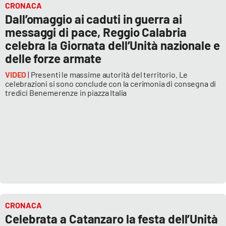
CRONACA
Dall’omaggio ai caduti in guerra ai
Cultura
messaggi di pace, Reggio Calabria
celebra la Giornata dell’Unità nazionale e
Economia e Lavoro
delle forze armate
Politica
VIDEO
| Presenti le massime autorità del territorio. Le
celebrazioni si sono conclude con la cerimonia di consegna di
tredici Benemerenze in piazza Italia
Sanità
Società
Sport
RUBRICHE
CRONACA
Good Morning Vietnam
Celebrata a Catanzaro la festa dell’Unità