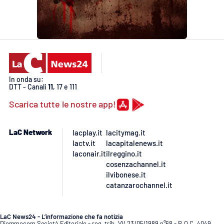
In onda su:
DTT - Canali
11
, 17 e 111
Scarica tutte le nostre app!
LaC Network
lacplay.it
lacitymag.it
lactv.it
lacapitalenews.it
laconair.it
ilreggino.it
cosenzachannel.it
ilvibonese.it
catanzarochannel.it
LaC News24 - L’informazione che fa notizia
Diemmecom Società Editoriale - reg. trib. VV 23/05/1989 n°68 - R.O.C. 4049