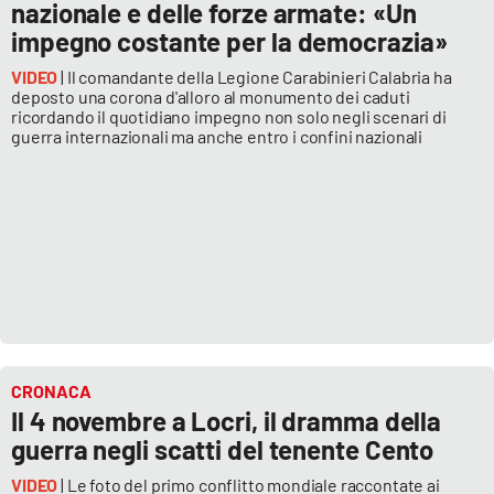
nazionale e delle forze armate: «Un
Parchi Marini Calabria
impegno costante per la democrazia»
Leggendo Alvaro insieme
VIDEO
| Il comandante della Legione Carabinieri Calabria ha
deposto una corona d'alloro al monumento dei caduti
ricordando il quotidiano impegno non solo negli scenari di
Imprese Di Calabria
guerra internazionali ma anche entro i confini nazionali
Le perfidie di Antonella Grippo
Venti di comunicazione
STREAMING
LaC TV
CRONACA
Il 4 novembre a Locri, il dramma della
LaC Network
guerra negli scatti del tenente Cento
VIDEO
| Le foto del primo conflitto mondiale raccontate ai
LaC OnAir