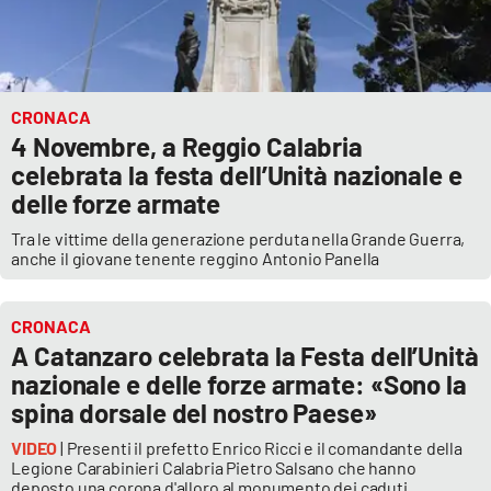
PROGETTI
SPECIALI
Buona Sanità Calabria
CRONACA
LA
4 Novembre, a Reggio Calabria
CALABRIAVISIONE
celebrata la festa dell’Unità nazionale e
Destinazioni
delle forze armate
Tra le vittime della generazione perduta nella Grande Guerra,
Eventi
anche il giovane tenente reggino Antonio Panella
Food
CRONACA
A Catanzaro celebrata la Festa dell’Unità
Storie
nazionale e delle forze armate: «Sono la
spina dorsale del nostro Paese»
LAC
NETWORK
VIDEO
| Presenti il prefetto Enrico Ricci e il comandante della
Legione Carabinieri Calabria Pietro Salsano che hanno
deposto una corona d'alloro al monumento dei caduti