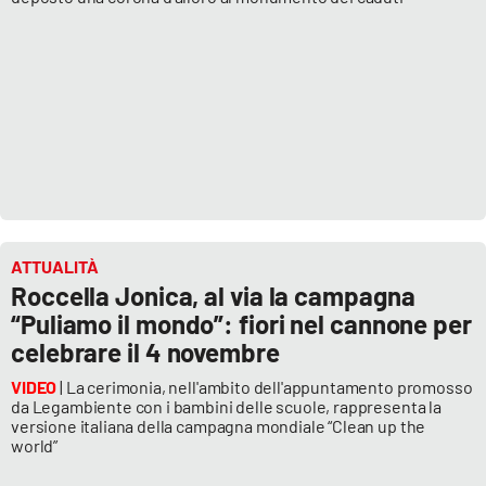
Lacplay.it
Lactv.it
Laconair.it
Lacitymag.it
Lacapitalenews.it
ATTUALITÀ
Ilreggino.it
Roccella Jonica, al via la campagna
“Puliamo il mondo”: fiori nel cannone per
Cosenzachannel.it
celebrare il 4 novembre
VIDEO
| La cerimonia, nell'ambito dell'appuntamento promosso
Ilvibonese.it
da Legambiente con i bambini delle scuole, rappresenta la
versione italiana della campagna mondiale “Clean up the
world”
Catanzarochannel.it