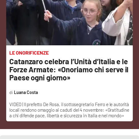
Sanità
Sport
Cultura
Podcast
LE ONORIFICENZE
Catanzaro celebra l’Unità d’Italia e le
Meteo
Forze Armate: «Onoriamo chi serve il
Paese ogni giorno»
Editoriali
Luana Costa
VIDEO | Il prefetto De Rosa, il sottosegretario Ferro e le autorità
VIDEO
locali rendono omaggio ai caduti del 4 novembre: «Gratitudine
a chi difende pace, libertà e sicurezza in Italia e nel mondo»
Ambiente
Cronaca