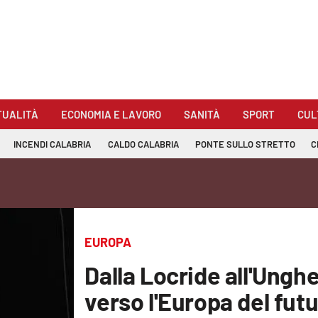
TUALITÀ
ECONOMIA E LAVORO
SANITÀ
SPORT
CUL
INCENDI CALABRIA
CALDO CALABRIA
PONTE SULLO STRETTO
C
EUROPA
Dalla Locride all'Unghe
verso l'Europa del fut