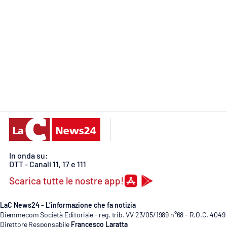
Food
Storie
LaC
Network
Lacplay.it
Lactv.it
Laconair.it
In onda su:
Lacitymag.it
DTT - Canali
11
, 17 e 111
Scarica tutte le nostre app!
Lacapitalenews.it
LaC News24 - L’informazione che fa notizia
Ilreggino.it
Diemmecom Società Editoriale - reg. trib. VV 23/05/1989 n°68 - R.O.C. 4049
Direttore Responsabile
Francesco Laratta