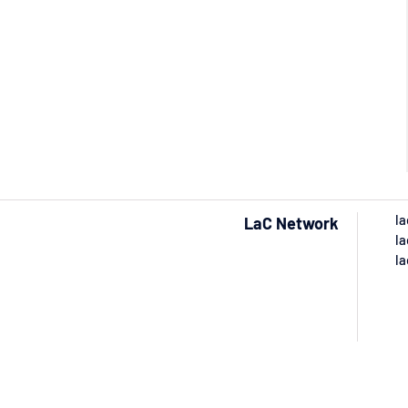
la
LaC Network
la
la