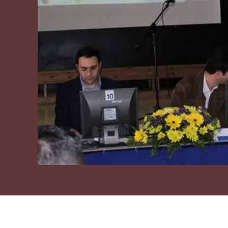
Cultura
Podcast
Meteo
Editoriali
Video
Ambiente
Cronaca
Cultura
Economia e Lavoro