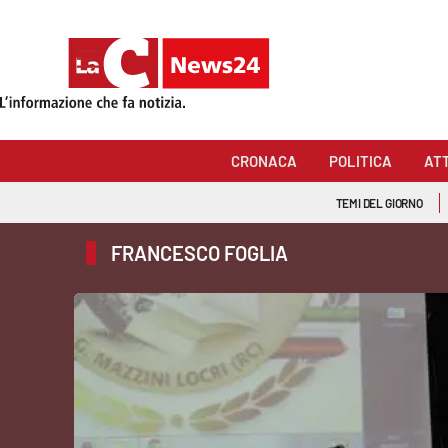
Sezioni
Cronaca
CRONACA
POLITICA
AT
Politica
TEMI DEL GIORNO
Attualità
FRANCESCO FOGLIA
Economia e lavoro
Italia Mondo
Sanità
Sport