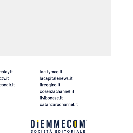
cplay.it
lacitymag.it
ctv.it
lacapitalenews.it
conair.it
ilreggino.it
cosenzachannel.it
ilvibonese.it
catanzarochannel.it