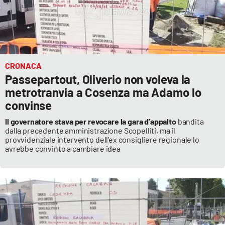
Lacplay.it
Lactv.it
Laconair.it
CRONACA
Passepartout, Oliverio non voleva la
Lacitymag.it
metrotranvia a Cosenza ma Adamo lo
convinse
Lacapitalenews.it
Il governatore stava per revocare la gara d’appalto
bandita
Ilreggino.it
dalla precedente amministrazione Scopelliti, ma il
provvidenziale intervento dell'ex consigliere regionale lo
avrebbe convinto a cambiare idea
Cosenzachannel.it
Ilvibonese.it
Catanzarochannel.it