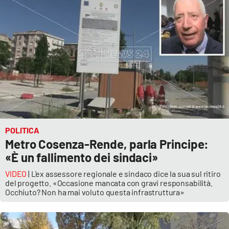
Parchi Marini Calabria
Leggendo Alvaro insieme
Imprese Di Calabria
Le perfidie di Antonella Grippo
Venti di comunicazione
POLITICA
Metro Cosenza-Rende, parla Principe:
STREAMING
«È un fallimento dei sindaci»
VIDEO
| L'ex assessore regionale e sindaco dice la sua sul ritiro
LaC TV
del progetto. «Occasione mancata con gravi responsabilità.
Occhiuto? Non ha mai voluto questa infrastruttura»
LaC Network
LaC OnAir