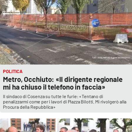
EDIZIONI
LOCALI
Catanzaro
Crotone
Vibo Valentia
POLITICA
Metro, Occhiuto: «Il dirigente regionale
Reggio Calabria
mi ha chiuso il telefono in faccia»
Cosenza
Il sindaco di Cosenza su tutte le furie: «Tentano di
penalizzarmi come per i lavori di Piazza Bilotti. Mi rivolgerò alla
Procura della Repubblica»
Lamezia Terme