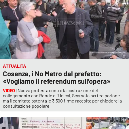
PROGETTI
SPECIALI
Buona Sanità Calabria
LA
CALABRIAVISIONE
Destinazioni
Eventi
ATTUALITÀ
Cosenza, i No Metro dal prefetto:
Food
«Vogliamo il referendum sull'opera»
VIDEO
| Nuova protesta contro la costruzione del
Storie
collegamento con Rende e l'Unical. Scarsa la partecipazione
ma il comitato ostenta le 3.500 firme raccolte per chiedere la
consultazione popolare
LAC
NETWORK