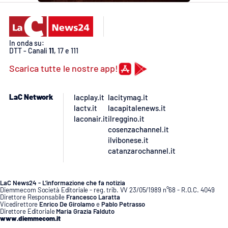
In onda su:
DTT - Canali
11
, 17 e 111
Scarica tutte le nostre app!
LaC Network
lacplay.it
lacitymag.it
lactv.it
lacapitalenews.it
laconair.it
ilreggino.it
cosenzachannel.it
ilvibonese.it
catanzarochannel.it
LaC News24 - L’informazione che fa notizia
Diemmecom Società Editoriale - reg. trib. VV 23/05/1989 n°68 - R.O.C. 4049
Direttore Responsabile
Francesco Laratta
Vicedirettore
Enrico De Girolamo
e
Pablo Petrasso
Direttore Editoriale
Maria Grazia Falduto
www.diemmecom.it