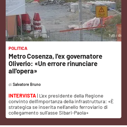
Sanità
Sport
Cultura
Podcast
POLITICA
Metro Cosenza, l'ex governatore
Meteo
Oliverio: «Un errore rinunciare
all'opera»
Editoriali
Salvatore Bruno
INTERVISTA
| L'ex presidente della Regione
VIDEO
convinto dell'importanza della infrastruttura: «È
strategica se inserita nell'anello ferroviario di
Ambiente
collegamento sull'asse Sibari-Paola»
Cronaca