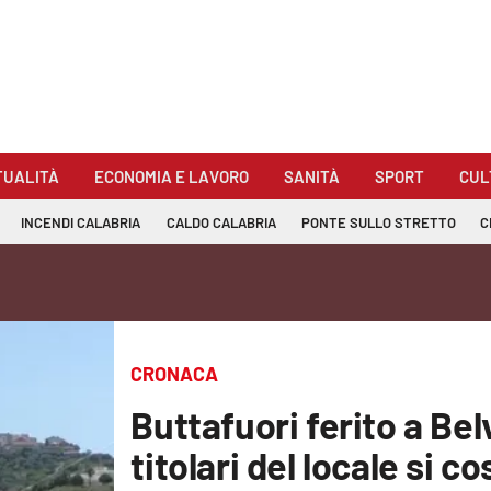
TUALITÀ
ECONOMIA E LAVORO
SANITÀ
SPORT
CUL
INCENDI CALABRIA
CALDO CALABRIA
PONTE SULLO STRETTO
C
CRONACA
Buttafuori ferito a Bel
titolari del locale si c