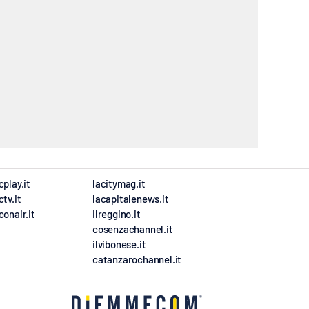
cplay.it
lacitymag.it
ctv.it
lacapitalenews.it
conair.it
ilreggino.it
cosenzachannel.it
ilvibonese.it
catanzarochannel.it