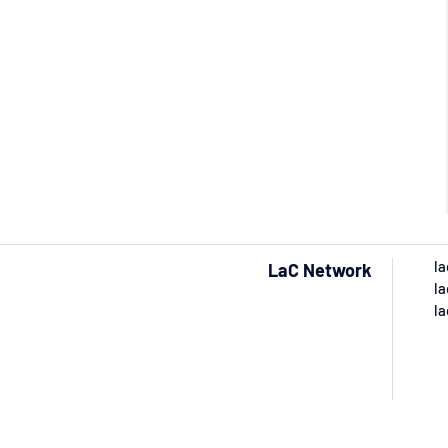
la
LaC Network
la
la