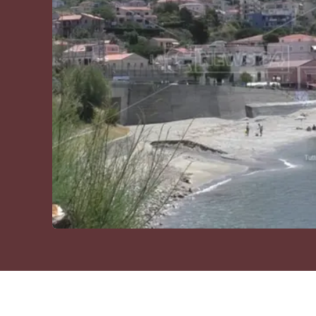
Cultura
Podcast
Meteo
Editoriali
Video
Ambiente
Cronaca
Cultura
Economia e Lavoro