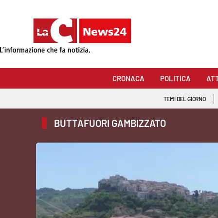
Sezioni
Cronaca
CRONACA
POLITICA
AT
Politica
TEMI DEL GIORNO
Attualità
BUTTAFUORI GAMBIZZATO
Economia e lavoro
Italia Mondo
Sanità
Sport