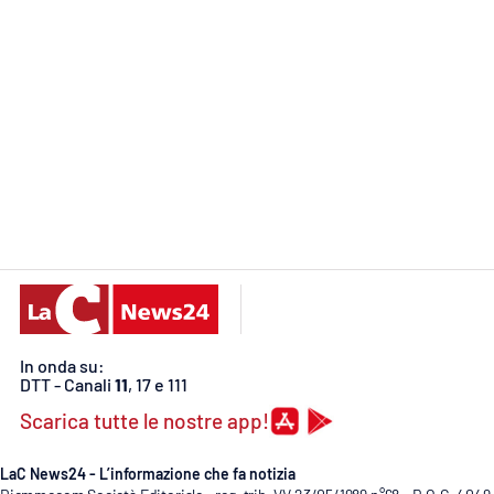
Food
Storie
LaC
Network
Lacplay.it
Lactv.it
Laconair.it
Lacitymag.it
In onda su:
DTT - Canali
11
, 17 e 111
Lacapitalenews.it
Scarica tutte le nostre app!
Ilreggino.it
LaC News24 - L’informazione che fa notizia