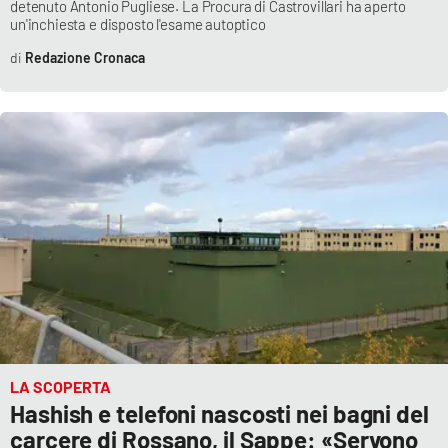
detenuto Antonio Pugliese. La Procura di Castrovillari ha aperto
Parchi Marini Calabria
un'inchiesta e disposto l'esame autoptico
Redazione Cronaca
Leggendo Alvaro insieme
Imprese Di Calabria
Le perfidie di Antonella Grippo
Venti di comunicazione
STREAMING
LaC TV
LA SCOPERTA
LaC Network
Hashish e telefoni nascosti nei bagni del
carcere di Rossano, il Sappe: «Servono
LaC OnAir