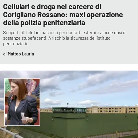
Lacplay.it
Cellulari e droga nel carcere di
Corigliano Rossano: maxi operazione
Lactv.it
della polizia penitenziaria
Scoperti 30 telefoni nascosti per contatti esterni e alcune dosi di
Laconair.it
sostanze stupefacenti. A rischio la sicurezza dell’istituto
penitenziario
Lacitymag.it
Matteo Lauria
Lacapitalenews.it
Ilreggino.it
Cosenzachannel.it
Ilvibonese.it
Catanzarochannel.it