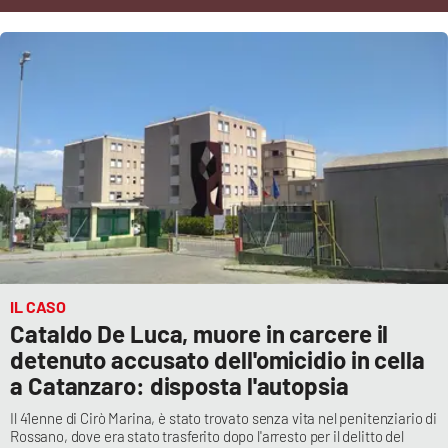
Cultura
Economia e Lavoro
Politica
Sanità
Società
Sport
IL CASO
Cataldo De Luca, muore in carcere il
detenuto accusato dell'omicidio in cella
RUBRICHE
a Catanzaro: disposta l'autopsia
Good Morning Vietnam
Il 41enne di Cirò Marina, è stato trovato senza vita nel penitenziario di
Rossano, dove era stato trasferito dopo l'arresto per il delitto del