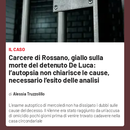
Sanità
Sport
Cultura
Podcast
IL CASO
Carcere di Rossano, giallo sulla
Meteo
morte del detenuto De Luca:
l’autopsia non chiarisce le cause,
Editoriali
necessario l’esito delle analisi
Alessia Truzzolillo
VIDEO
L’esame autoptico di mercoledì non ha dissipato i dubbi sulle
cause del decesso. Il 41enne era stato raggiunto da un’accusa
Ambiente
di omicidio pochi giorni prima di venire trovato cadavere nella
casa circondariale
Cronaca