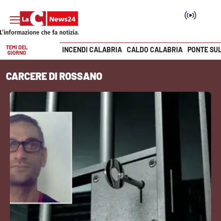
TEMI DEL
INCENDI CALABRIA
CALDO CALABRIA
PONTE SU
GIORNO
Vai
CARCERE DI ROSSANO
SEZIONI
Cronaca
Politica
Attualità
Economia e lavoro
Italia Mondo