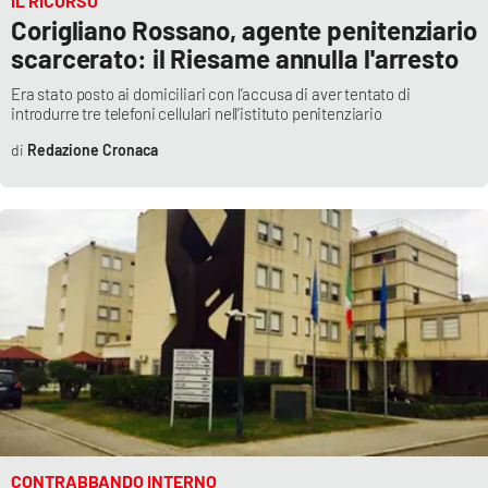
IL RICORSO
PROGETTI
SPECIALI
Corigliano Rossano, agente penitenziario
scarcerato: il Riesame annulla l'arresto
Buona Sanità Calabria
Era stato posto ai domiciliari con l’accusa di aver tentato di
introdurre tre telefoni cellulari nell’istituto penitenziario
LA
CALABRIAVISIONE
Redazione Cronaca
Destinazioni
Eventi
Food
Storie
LAC
NETWORK
CONTRABBANDO INTERNO