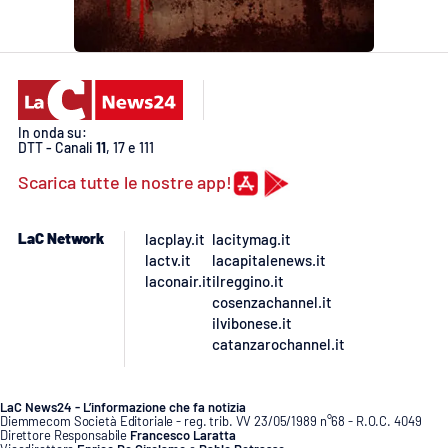
In onda su:
DTT - Canali
11
, 17 e 111
Scarica tutte le nostre app!
LaC Network
lacplay.it
lacitymag.it
lactv.it
lacapitalenews.it
laconair.it
ilreggino.it
cosenzachannel.it
ilvibonese.it
catanzarochannel.it
LaC News24 - L’informazione che fa notizia
Diemmecom Società Editoriale - reg. trib. VV 23/05/1989 n°68 - R.O.C. 4049
Direttore Responsabile
Francesco Laratta