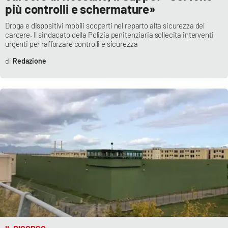
più controlli e schermature»
Droga e dispositivi mobili scoperti nel reparto alta sicurezza del
carcere. Il sindacato della Polizia penitenziaria sollecita interventi
EDIZIONI
LOCALI
urgenti per rafforzare controlli e sicurezza
Catanzaro
Redazione
Crotone
Vibo Valentia
Reggio Calabria
Cosenza
Lamezia Terme