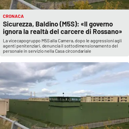
APP
CRONACA
Sicurezza, Baldino (M5S): «Il governo
Android
ignora la realtà del carcere di Rossano»
Apple
La vicecapogruppo M5S alla Camera, dopo le aggressioni agli
agenti penitenziari, denuncia il sottodimensionamento del
personale in servizio nella Casa circondariale