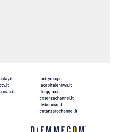
cplay.it
lacitymag.it
ctv.it
lacapitalenews.it
conair.it
ilreggino.it
cosenzachannel.it
ilvibonese.it
catanzarochannel.it