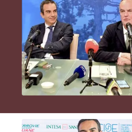
Cultura
Podcast
Meteo
Editoriali
Video
Ambiente
Cronaca
Cultura
Economia e Lavoro