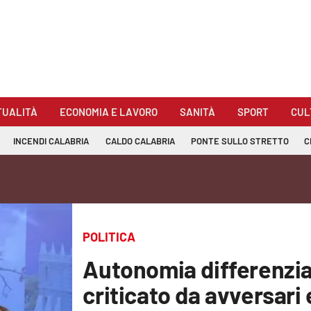
TUALITÀ
ECONOMIA E LAVORO
SANITÀ
SPORT
CUL
INCENDI CALABRIA
CALDO CALABRIA
PONTE SULLO STRETTO
C
POLITICA
Autonomia differenziat
criticato da avversari 