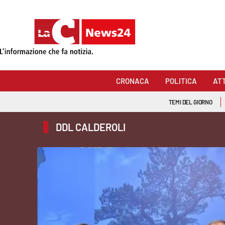
Sezioni
Cronaca
CRONACA
POLITICA
AT
Politica
TEMI DEL GIORNO
Attualità
DDL CALDEROLI
Economia e lavoro
Italia Mondo
Sanità
Sport