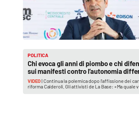
Politica
Sanità
Società
Sport
POLITICA
Chi evoca gli anni di piombo e chi dife
Rubriche
sui manifesti contro l’autonomia diffe
Good Morning Vietnam
VIDEO
| Continua la polemica dopo l’affissione dei cart
riforma Calderoli. Gli attivisti de La Base: «Ma quale 
Parchi Marini Calabria
Leggendo Alvaro insieme
Imprese Di Calabria
Le perfidie di Antonella Grippo