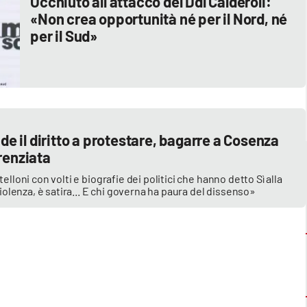
Occhiuto all’attacco del Ddl Calderoli:
«Non crea opportunità né per il Nord, né
per il Sud»
nde il diritto a protestare, bagarre a Cosenza
renziata
elloni con volti e biografie dei politici che hanno detto Sì alla
violenza, è satira... E chi governa ha paura del dissenso»