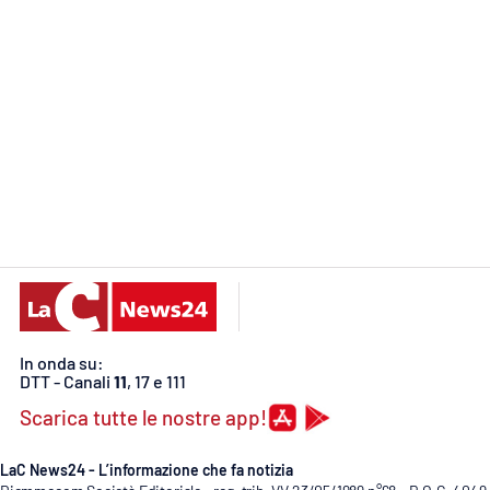
Food
Storie
LaC
Network
Lacplay.it
Lactv.it
Laconair.it
Lacitymag.it
In onda su:
DTT - Canali
11
, 17 e 111
Lacapitalenews.it
Scarica tutte le nostre app!
Ilreggino.it
LaC News24 - L’informazione che fa notizia