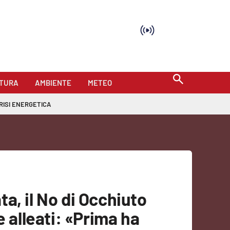
TURA
AMBIENTE
METEO
RISI ENERGETICA
a, il No di Occhiuto
e alleati: «Prima ha