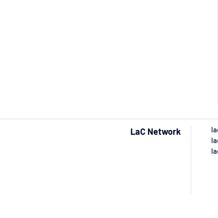
la
LaC Network
la
la